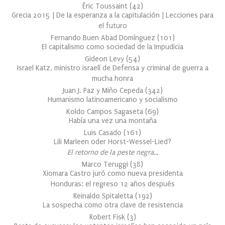
Éric Toussaint
(
42
)
Grecia 2015 | De la esperanza a la capitulación | Lecciones para
el futuro
Fernando Buen Abad Domínguez
(
101
)
El capitalismo como sociedad de la Impudicia
Gideon Levy
(
54
)
Israel Katz, ministro israelí de Defensa y criminal de guerra a
mucha honra
Juan J. Paz y Miño Cepeda
(
342
)
Humanismo latinoamericano y socialismo
Koldo Campos Sagaseta
(
69
)
Había una vez una montaña
Luis Casado
(
161
)
Lili Marleen oder Horst-Wessel-Lied?
El retorno de la peste negra…
Marco Teruggi
(
38
)
Xiomara Castro juró como nueva presidenta
Honduras: el regreso 12 años después
Reinaldo Spitaletta
(
192
)
La sospecha como otra clave de resistencia
Robert Fisk
(
3
)