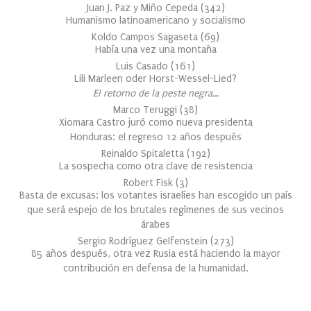
Juan J. Paz y Miño Cepeda
(
342
)
Humanismo latinoamericano y socialismo
Koldo Campos Sagaseta
(
69
)
Había una vez una montaña
Luis Casado
(
161
)
Lili Marleen oder Horst-Wessel-Lied?
El retorno de la peste negra…
Marco Teruggi
(
38
)
Xiomara Castro juró como nueva presidenta
Honduras: el regreso 12 años después
Reinaldo Spitaletta
(
192
)
La sospecha como otra clave de resistencia
Robert Fisk
(
3
)
Basta de excusas: los votantes israelíes han escogido un país
que será espejo de los brutales regímenes de sus vecinos
árabes
Sergio Rodríguez Gelfenstein
(
273
)
85 años después, otra vez Rusia está haciendo la mayor
contribución en defensa de la humanidad.