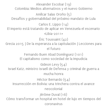
Alexander Escobar
(
19
)
Colombia: Medios alternativos y el nuevo Gobierno
Amílcar Salas Oroño
(
5
)
Desafíos y gobernabilidad del próximo mandato de Lula
Carlos E. Lippo
(
14
)
El imperio está tratando de aplicar en Venezuela el escenario
«Libia-2011»
Éric Toussaint
(
42
)
Grecia 2015 | De la esperanza a la capitulación | Lecciones para
el futuro
Fernando Buen Abad Domínguez
(
101
)
El capitalismo como sociedad de la Impudicia
Gideon Levy
(
54
)
Israel Katz, ministro israelí de Defensa y criminal de guerra a
mucha honra
Héctor Bernardo
(
54
)
Insurrección en Bolivia: una trinchera contra el avance
neocolonial
Jérôme Duval
(
16
)
Cómo transformar un hospital en hotel de lujo en tiempos del
coronavirus