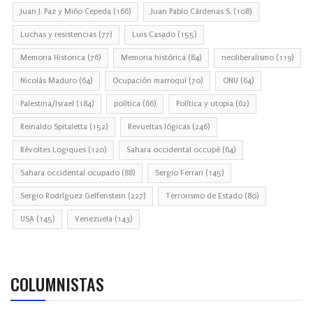
Juan J. Paz y Miño Cepeda
(166)
Juan Pablo Cárdenas S.
(108)
Luchas y resistencias
(77)
Luis Casado
(155)
Memoria Historica
(76)
Memoria histórica
(84)
neoliberalismo
(119)
Nicolás Maduro
(64)
Ocupación marroquí
(70)
ONU
(64)
Palestina/Israel
(184)
política
(66)
Política y utopia
(62)
Reinaldo Spitaletta
(152)
Revueltas lógicas
(246)
Révoltes Logiques
(120)
Sahara occidental occupé
(64)
Sahara occidental ocupado
(88)
Sergio Ferrari
(145)
Sergio Rodríguez Gelfenstein
(227)
Terrorismo de Estado
(80)
USA
(145)
Venezuela
(143)
COLUMNISTAS