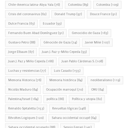
Chile-America latina-Abya Yala
(76)
Colombia
(89)
Colombia
(109)
Crisis del coronavirus
(62)
Donald Trump
(97)
Douce France
(91)
Dulce Francia
(63)
Ecuador
(93)
Fernando Buen Abad Domínguez
(91)
Genocidio de Gaza
(163)
Gustavo Petro
(88)
Génocide de Gaza
(74)
Javier Milei
(107)
Jorge Elbaum
(67)
Juan J. Paz-y-Miño Cepeda
(93)
Juan J. Paz y Miño Cepeda
(166)
Juan Pablo Cárdenas S.
(108)
Luchas y resistencias
(77)
Luis Casado
(155)
Memoria Historica
(76)
Memoria histórica
(84)
neoliberalismo
(119)
Nicolás Maduro
(64)
Ocupación marroquí
(70)
ONU
(64)
Palestina/Israel
(184)
política
(66)
Política y utopia
(62)
Reinaldo Spitaletta
(153)
Revueltas lógicas
(246)
Révoltes Logiques
(120)
Sahara occidental occupé
(64)
Sahara occidental ocupado
(88)
Sergio Ferrari
(145)