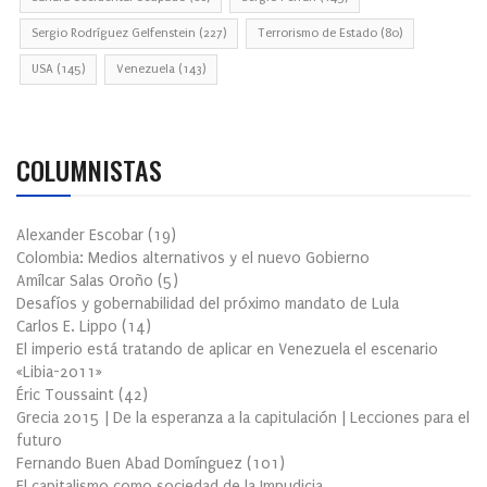
Sergio Rodríguez Gelfenstein
(227)
Terrorismo de Estado
(80)
USA
(145)
Venezuela
(143)
COLUMNISTAS
Alexander Escobar
(
19
)
Colombia: Medios alternativos y el nuevo Gobierno
Amílcar Salas Oroño
(
5
)
Desafíos y gobernabilidad del próximo mandato de Lula
Carlos E. Lippo
(
14
)
El imperio está tratando de aplicar en Venezuela el escenario
«Libia-2011»
Éric Toussaint
(
42
)
Grecia 2015 | De la esperanza a la capitulación | Lecciones para el
futuro
Fernando Buen Abad Domínguez
(
101
)
El capitalismo como sociedad de la Impudicia