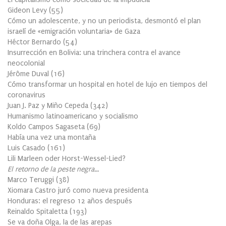
Gideon Levy
(
55
)
Cómo un adolescente, y no un periodista, desmontó el plan
israelí de «emigración voluntaria» de Gaza
Héctor Bernardo
(
54
)
Insurrección en Bolivia: una trinchera contra el avance
neocolonial
Jérôme Duval
(
16
)
Cómo transformar un hospital en hotel de lujo en tiempos del
coronavirus
Juan J. Paz y Miño Cepeda
(
342
)
Humanismo latinoamericano y socialismo
Koldo Campos Sagaseta
(
69
)
Había una vez una montaña
Luis Casado
(
161
)
Lili Marleen oder Horst-Wessel-Lied?
El retorno de la peste negra…
Marco Teruggi
(
38
)
Xiomara Castro juró como nueva presidenta
Honduras: el regreso 12 años después
Reinaldo Spitaletta
(
193
)
Se va doña Olga, la de las arepas