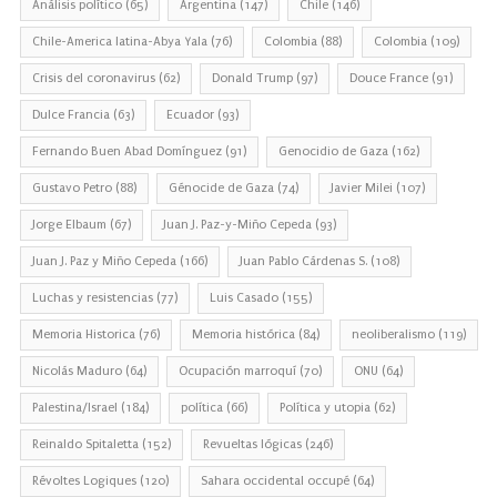
Análisis político
(65)
Argentina
(147)
Chile
(146)
Chile-America latina-Abya Yala
(76)
Colombia
(88)
Colombia
(109)
Crisis del coronavirus
(62)
Donald Trump
(97)
Douce France
(91)
Dulce Francia
(63)
Ecuador
(93)
Fernando Buen Abad Domínguez
(91)
Genocidio de Gaza
(162)
Gustavo Petro
(88)
Génocide de Gaza
(74)
Javier Milei
(107)
Jorge Elbaum
(67)
Juan J. Paz-y-Miño Cepeda
(93)
Juan J. Paz y Miño Cepeda
(166)
Juan Pablo Cárdenas S.
(108)
Luchas y resistencias
(77)
Luis Casado
(155)
Memoria Historica
(76)
Memoria histórica
(84)
neoliberalismo
(119)
Nicolás Maduro
(64)
Ocupación marroquí
(70)
ONU
(64)
Palestina/Israel
(184)
política
(66)
Política y utopia
(62)
Reinaldo Spitaletta
(152)
Revueltas lógicas
(246)
Révoltes Logiques
(120)
Sahara occidental occupé
(64)