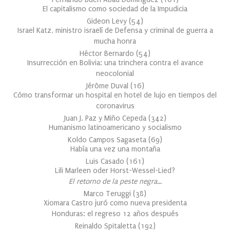
El capitalismo como sociedad de la Impudicia
Gideon Levy
(
54
)
Israel Katz, ministro israelí de Defensa y criminal de guerra a
mucha honra
Héctor Bernardo
(
54
)
Insurrección en Bolivia: una trinchera contra el avance
neocolonial
Jérôme Duval
(
16
)
Cómo transformar un hospital en hotel de lujo en tiempos del
coronavirus
Juan J. Paz y Miño Cepeda
(
342
)
Humanismo latinoamericano y socialismo
Koldo Campos Sagaseta
(
69
)
Había una vez una montaña
Luis Casado
(
161
)
Lili Marleen oder Horst-Wessel-Lied?
El retorno de la peste negra…
Marco Teruggi
(
38
)
Xiomara Castro juró como nueva presidenta
Honduras: el regreso 12 años después
Reinaldo Spitaletta
(
192
)