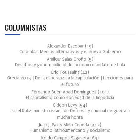
COLUMNISTAS
Alexander Escobar
(
19
)
Colombia: Medios alternativos y el nuevo Gobierno
Amílcar Salas Oroño
(
5
)
Desafíos y gobernabilidad del próximo mandato de Lula
Éric Toussaint
(
42
)
Grecia 2015 | De la esperanza a la capitulación | Lecciones para
el futuro
Fernando Buen Abad Domínguez
(
101
)
El capitalismo como sociedad de la Impudicia
Gideon Levy
(
54
)
Israel Katz, ministro israelí de Defensa y criminal de guerra a
mucha honra
Juan J. Paz y Miño Cepeda
(
342
)
Humanismo latinoamericano y socialismo
Koldo Campos Sagaseta
(
69
)