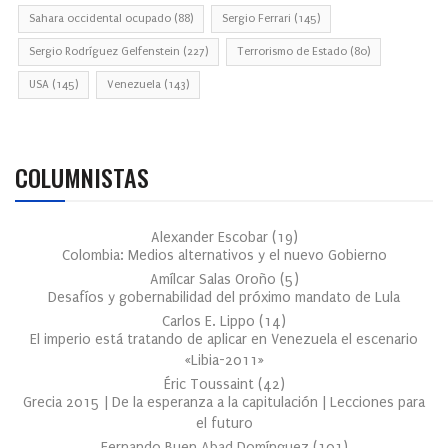
Sahara occidental ocupado
(88)
Sergio Ferrari
(145)
Sergio Rodríguez Gelfenstein
(227)
Terrorismo de Estado
(80)
USA
(145)
Venezuela
(143)
COLUMNISTAS
Alexander Escobar
(
19
)
Colombia: Medios alternativos y el nuevo Gobierno
Amílcar Salas Oroño
(
5
)
Desafíos y gobernabilidad del próximo mandato de Lula
Carlos E. Lippo
(
14
)
El imperio está tratando de aplicar en Venezuela el escenario
«Libia-2011»
Éric Toussaint
(
42
)
Grecia 2015 | De la esperanza a la capitulación | Lecciones para
el futuro
Fernando Buen Abad Domínguez
(
101
)