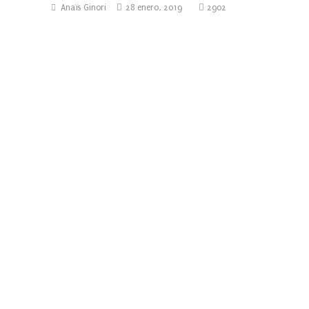
Anaïs Ginori
28 enero, 2019
2902