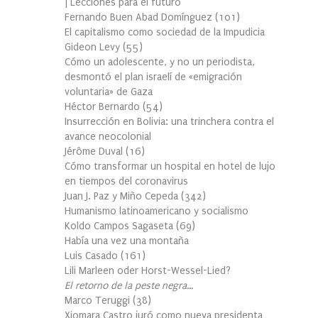
| Lecciones para el futuro
Fernando Buen Abad Domínguez
(
101
)
El capitalismo como sociedad de la Impudicia
Gideon Levy
(
55
)
Cómo un adolescente, y no un periodista,
desmontó el plan israelí de «emigración
voluntaria» de Gaza
Héctor Bernardo
(
54
)
Insurrección en Bolivia: una trinchera contra el
avance neocolonial
Jérôme Duval
(
16
)
Cómo transformar un hospital en hotel de lujo
en tiempos del coronavirus
Juan J. Paz y Miño Cepeda
(
342
)
Humanismo latinoamericano y socialismo
Koldo Campos Sagaseta
(
69
)
Había una vez una montaña
Luis Casado
(
161
)
Lili Marleen oder Horst-Wessel-Lied?
El retorno de la peste negra…
Marco Teruggi
(
38
)
Xiomara Castro juró como nueva presidenta