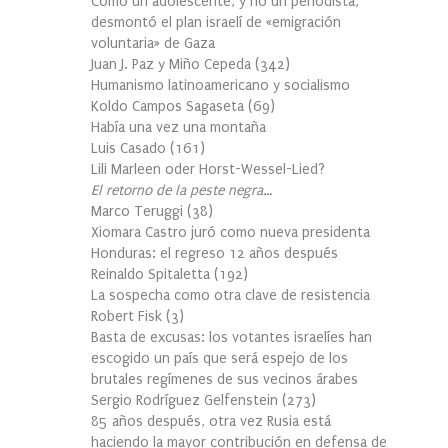
Cómo un adolescente, y no un periodista,
desmontó el plan israelí de «emigración
voluntaria» de Gaza
Juan J. Paz y Miño Cepeda
(
342
)
Humanismo latinoamericano y socialismo
Koldo Campos Sagaseta
(
69
)
Había una vez una montaña
Luis Casado
(
161
)
Lili Marleen oder Horst-Wessel-Lied?
El retorno de la peste negra…
Marco Teruggi
(
38
)
Xiomara Castro juró como nueva presidenta
Honduras: el regreso 12 años después
Reinaldo Spitaletta
(
192
)
La sospecha como otra clave de resistencia
Robert Fisk
(
3
)
Basta de excusas: los votantes israelíes han
escogido un país que será espejo de los
brutales regímenes de sus vecinos árabes
Sergio Rodríguez Gelfenstein
(
273
)
85 años después, otra vez Rusia está
haciendo la mayor contribución en defensa de