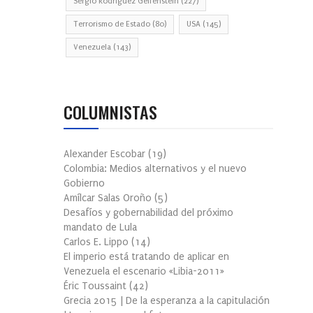
Sergio Rodríguez Gelfenstein
(227)
Terrorismo de Estado
(80)
USA
(145)
Venezuela
(143)
COLUMNISTAS
Alexander Escobar
(
19
)
Colombia: Medios alternativos y el nuevo
Gobierno
Amílcar Salas Oroño
(
5
)
Desafíos y gobernabilidad del próximo
mandato de Lula
Carlos E. Lippo
(
14
)
El imperio está tratando de aplicar en
Venezuela el escenario «Libia-2011»
Éric Toussaint
(
42
)
Grecia 2015 | De la esperanza a la capitulación