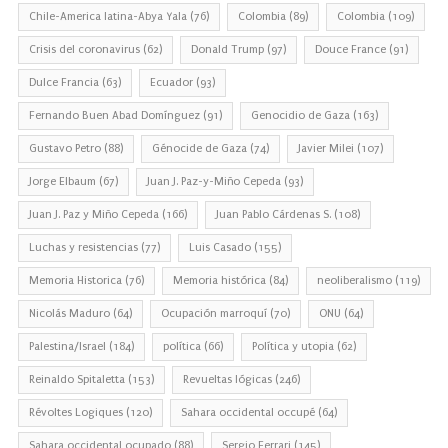
Chile-America latina-Abya Yala
(76)
Colombia
(89)
Colombia
(109)
Crisis del coronavirus
(62)
Donald Trump
(97)
Douce France
(91)
Dulce Francia
(63)
Ecuador
(93)
Fernando Buen Abad Domínguez
(91)
Genocidio de Gaza
(163)
Gustavo Petro
(88)
Génocide de Gaza
(74)
Javier Milei
(107)
Jorge Elbaum
(67)
Juan J. Paz-y-Miño Cepeda
(93)
Juan J. Paz y Miño Cepeda
(166)
Juan Pablo Cárdenas S.
(108)
Luchas y resistencias
(77)
Luis Casado
(155)
Memoria Historica
(76)
Memoria histórica
(84)
neoliberalismo
(119)
Nicolás Maduro
(64)
Ocupación marroquí
(70)
ONU
(64)
Palestina/Israel
(184)
política
(66)
Política y utopia
(62)
Reinaldo Spitaletta
(153)
Revueltas lógicas
(246)
Révoltes Logiques
(120)
Sahara occidental occupé
(64)
Sahara occidental ocupado
(88)
Sergio Ferrari
(145)