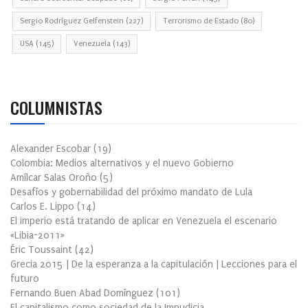
Sergio Rodríguez Gelfenstein
(227)
Terrorismo de Estado
(80)
USA
(145)
Venezuela
(143)
COLUMNISTAS
Alexander Escobar
(
19
)
Colombia: Medios alternativos y el nuevo Gobierno
Amílcar Salas Oroño
(
5
)
Desafíos y gobernabilidad del próximo mandato de Lula
Carlos E. Lippo
(
14
)
El imperio está tratando de aplicar en Venezuela el escenario
«Libia-2011»
Éric Toussaint
(
42
)
Grecia 2015 | De la esperanza a la capitulación | Lecciones para el
futuro
Fernando Buen Abad Domínguez
(
101
)
El capitalismo como sociedad de la Impudicia