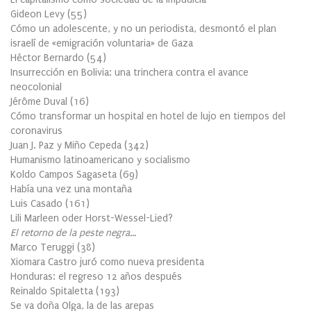
Gideon Levy
(
55
)
Cómo un adolescente, y no un periodista, desmontó el plan
israelí de «emigración voluntaria» de Gaza
Héctor Bernardo
(
54
)
Insurrección en Bolivia: una trinchera contra el avance
neocolonial
Jérôme Duval
(
16
)
Cómo transformar un hospital en hotel de lujo en tiempos del
coronavirus
Juan J. Paz y Miño Cepeda
(
342
)
Humanismo latinoamericano y socialismo
Koldo Campos Sagaseta
(
69
)
Había una vez una montaña
Luis Casado
(
161
)
Lili Marleen oder Horst-Wessel-Lied?
El retorno de la peste negra…
Marco Teruggi
(
38
)
Xiomara Castro juró como nueva presidenta
Honduras: el regreso 12 años después
Reinaldo Spitaletta
(
193
)
Se va doña Olga, la de las arepas