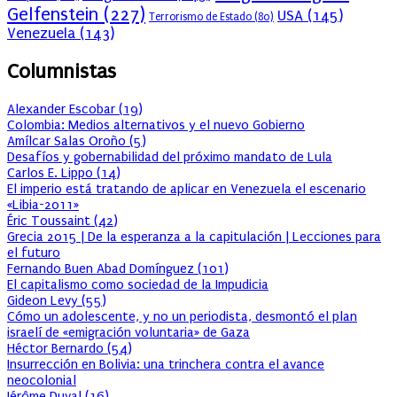
Gelfenstein
(227)
USA
(145)
Terrorismo de Estado
(80)
Venezuela
(143)
Columnistas
Alexander Escobar
(
19
)
Colombia: Medios alternativos y el nuevo Gobierno
Amílcar Salas Oroño
(
5
)
Desafíos y gobernabilidad del próximo mandato de Lula
Carlos E. Lippo
(
14
)
El imperio está tratando de aplicar en Venezuela el escenario
«Libia-2011»
Éric Toussaint
(
42
)
Grecia 2015 | De la esperanza a la capitulación | Lecciones para
el futuro
Fernando Buen Abad Domínguez
(
101
)
El capitalismo como sociedad de la Impudicia
Gideon Levy
(
55
)
Cómo un adolescente, y no un periodista, desmontó el plan
israelí de «emigración voluntaria» de Gaza
Héctor Bernardo
(
54
)
Insurrección en Bolivia: una trinchera contra el avance
neocolonial
Jérôme Duval
(
16
)