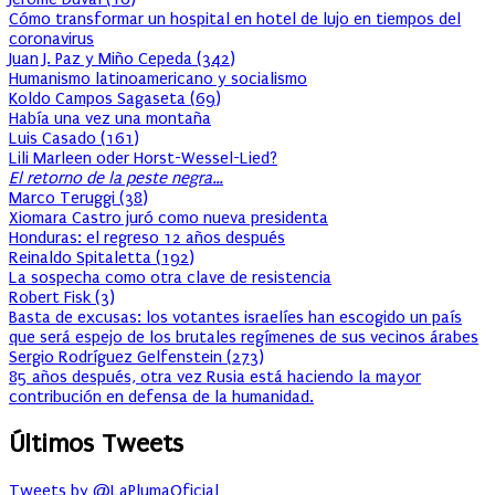
Cómo transformar un hospital en hotel de lujo en tiempos del
coronavirus
Juan J. Paz y Miño Cepeda
(
342
)
Humanismo latinoamericano y socialismo
Koldo Campos Sagaseta
(
69
)
Había una vez una montaña
Luis Casado
(
161
)
Lili Marleen oder Horst-Wessel-Lied?
El retorno de la peste negra…
Marco Teruggi
(
38
)
Xiomara Castro juró como nueva presidenta
Honduras: el regreso 12 años después
Reinaldo Spitaletta
(
192
)
La sospecha como otra clave de resistencia
Robert Fisk
(
3
)
Basta de excusas: los votantes israelíes han escogido un país
que será espejo de los brutales regímenes de sus vecinos árabes
Sergio Rodríguez Gelfenstein
(
273
)
85 años después, otra vez Rusia está haciendo la mayor
contribución en defensa de la humanidad.
Últimos Tweets
Tweets by @LaPlumaOficial