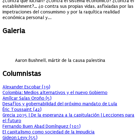
¿Contra qué luchan? ¿Contra el sistema económico? ¿Contra el
establishment?… ¿o contra sus propias vidas, asfixiadas por las
impetraciones del consumismo y por la raquítica realidad
económica personal y...
Galeria
Aaron Bushnell, mártir de la causa palestina
Columnistas
Alexander Escobar
(
19
)
Colombia: Medios alternativos y el nuevo Gobierno
Amílcar Salas Oroño
(
5
)
Desafíos y gobernabilidad del próximo mandato de Lula
Éric Toussaint
(
42
)
Grecia 2015 | De la esperanza a la capitulación | Lecciones para
el futuro
Fernando Buen Abad Domínguez
(
101
)
El capitalismo como sociedad de la Impudicia
Gideon Levy
(
55
)