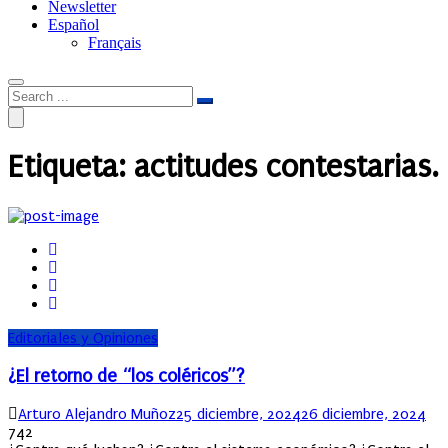
Newsletter
Español
Français
Etiqueta:
actitudes contestarias.
Editoriales y Opiniones
¿El retorno de “los coléricos”?
Author
Posted
Arturo Alejandro Muñoz
25 diciembre, 2024
26 diciembre, 2024
on
742