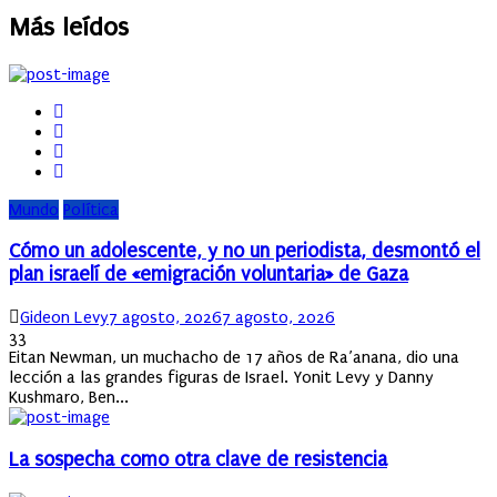
Más leídos
Mundo
Política
Cómo un adolescente, y no un periodista, desmontó el
plan israelí de «emigración voluntaria» de Gaza
Author
Posted
Gideon Levy
7 agosto, 2026
7 agosto, 2026
on
33
Eitan Newman, un muchacho de 17 años de Ra’anana, dio una
lección a las grandes figuras de Israel. Yonit Levy y Danny
Kushmaro, Ben...
La sospecha como otra clave de resistencia