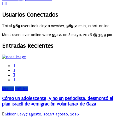
Usuarios Conectados
Total
969
users including
0
member,
969
guests,
0
bot online
Most users ever online were
9512
, on 8 mayo, 2026 @ 3:59 pm
Entradas Recientes
Mundo
Política
Cómo un adolescente, y no un periodista, desmontó el
plan israelí de «emigración voluntaria» de Gaza
Author
Posted
Gideon Levy
7 agosto, 2026
7 agosto, 2026