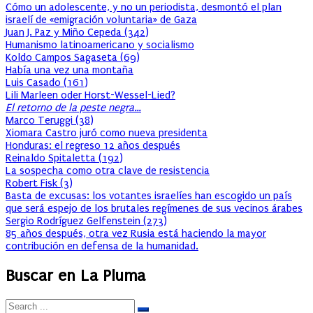
Cómo un adolescente, y no un periodista, desmontó el plan
israelí de «emigración voluntaria» de Gaza
Juan J. Paz y Miño Cepeda
(
342
)
Humanismo latinoamericano y socialismo
Koldo Campos Sagaseta
(
69
)
Había una vez una montaña
Luis Casado
(
161
)
Lili Marleen oder Horst-Wessel-Lied?
El retorno de la peste negra…
Marco Teruggi
(
38
)
Xiomara Castro juró como nueva presidenta
Honduras: el regreso 12 años después
Reinaldo Spitaletta
(
192
)
La sospecha como otra clave de resistencia
Robert Fisk
(
3
)
Basta de excusas: los votantes israelíes han escogido un país
que será espejo de los brutales regímenes de sus vecinos árabes
Sergio Rodríguez Gelfenstein
(
273
)
85 años después, otra vez Rusia está haciendo la mayor
contribución en defensa de la humanidad.
Buscar en La Pluma