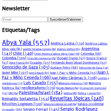
Newsletter
Etiquetas/Tags
Abya Yala
(557)
América Latina
(110)
América Latina-
Argentina
Abya yala
(85)
Andrés Figueroa Cornejo
(68)
Análisis político
(65)
(147)
Chile
(146)
Colombia
(88)
Chile-America latina-Abya Yala
(76)
Colombia
(109)
Donald Trump
(97)
Douce France
Crisis del coronavirus
(62)
(91)
Ecuador
(93)
Fernando Buen Abad Domínguez
(91)
Dulce Francia
(63)
Genocidio de Gaza
(163)
Gustavo Petro
(88)
Génocide de Gaza
(74)
Juan J.
Javier Milei
(107)
Juan J. Paz-y-Miño Cepeda
(93)
Jorge Elbaum
(67)
Paz y Miño Cepeda
(166)
Juan Pablo Cárdenas S.
(108)
Luchas y
Luis Casado
(155)
resistencias
(77)
Memoria Historica
(76)
Memoria
neoliberalismo
(119)
histórica
(84)
Ocupación marroquí
Nicolás Maduro
(64)
Palestina/Israel
(184)
(70)
política
(66)
ONU
(64)
Política y utopia
(62)
Revueltas lógicas
(246)
Reinaldo Spitaletta
(152)
Révoltes Logiques
(120)
Sahara occidental
Sahara occidental occupé
(64)
Sergio Rodríguez
Sergio Ferrari
(145)
ocupado
(88)