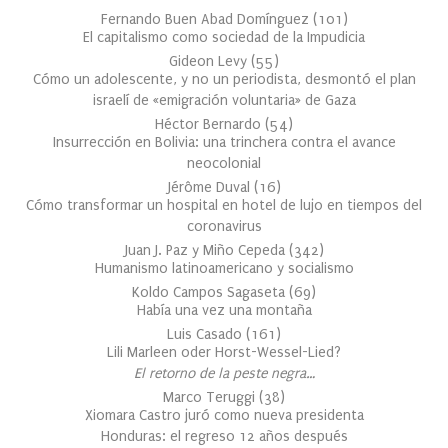
Fernando Buen Abad Domínguez
(
101
)
El capitalismo como sociedad de la Impudicia
Gideon Levy
(
55
)
Cómo un adolescente, y no un periodista, desmontó el plan
israelí de «emigración voluntaria» de Gaza
Héctor Bernardo
(
54
)
Insurrección en Bolivia: una trinchera contra el avance
neocolonial
Jérôme Duval
(
16
)
Cómo transformar un hospital en hotel de lujo en tiempos del
coronavirus
Juan J. Paz y Miño Cepeda
(
342
)
Humanismo latinoamericano y socialismo
Koldo Campos Sagaseta
(
69
)
Había una vez una montaña
Luis Casado
(
161
)
Lili Marleen oder Horst-Wessel-Lied?
El retorno de la peste negra…
Marco Teruggi
(
38
)
Xiomara Castro juró como nueva presidenta
Honduras: el regreso 12 años después