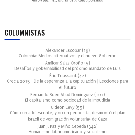
Aaron Bushnell, mártir de la causa palestina
COLUMNISTAS
Alexander Escobar
(
19
)
Colombia: Medios alternativos y el nuevo Gobierno
Amílcar Salas Oroño
(
5
)
Desafíos y gobernabilidad del próximo mandato de Lula
Éric Toussaint
(
42
)
Grecia 2015 | De la esperanza a la capitulación | Lecciones para
el futuro
Fernando Buen Abad Domínguez
(
101
)
El capitalismo como sociedad de la Impudicia
Gideon Levy
(
55
)
Cómo un adolescente, y no un periodista, desmontó el plan
israelí de «emigración voluntaria» de Gaza
Juan J. Paz y Miño Cepeda
(
342
)
Humanismo latinoamericano y socialismo