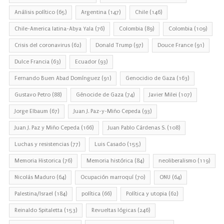
Análisis político
(65)
Argentina
(147)
Chile
(146)
Chile-America latina-Abya Yala
(76)
Colombia
(89)
Colombia
(109)
Crisis del coronavirus
(62)
Donald Trump
(97)
Douce France
(91)
Dulce Francia
(63)
Ecuador
(93)
Fernando Buen Abad Domínguez
(91)
Genocidio de Gaza
(163)
Gustavo Petro
(88)
Génocide de Gaza
(74)
Javier Milei
(107)
Jorge Elbaum
(67)
Juan J. Paz-y-Miño Cepeda
(93)
Juan J. Paz y Miño Cepeda
(166)
Juan Pablo Cárdenas S.
(108)
Luchas y resistencias
(77)
Luis Casado
(155)
Memoria Historica
(76)
Memoria histórica
(84)
neoliberalismo
(119)
Nicolás Maduro
(64)
Ocupación marroquí
(70)
ONU
(64)
Palestina/Israel
(184)
política
(66)
Política y utopia
(62)
Reinaldo Spitaletta
(153)
Revueltas lógicas
(246)