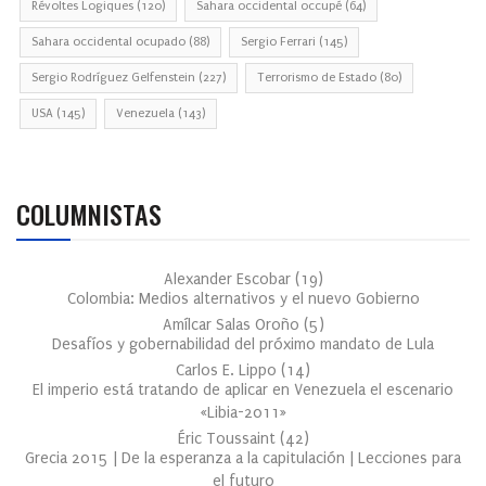
Révoltes Logiques
(120)
Sahara occidental occupé
(64)
Sahara occidental ocupado
(88)
Sergio Ferrari
(145)
Sergio Rodríguez Gelfenstein
(227)
Terrorismo de Estado
(80)
USA
(145)
Venezuela
(143)
COLUMNISTAS
Alexander Escobar
(
19
)
Colombia: Medios alternativos y el nuevo Gobierno
Amílcar Salas Oroño
(
5
)
Desafíos y gobernabilidad del próximo mandato de Lula
Carlos E. Lippo
(
14
)
El imperio está tratando de aplicar en Venezuela el escenario
«Libia-2011»
Éric Toussaint
(
42
)
Grecia 2015 | De la esperanza a la capitulación | Lecciones para
el futuro