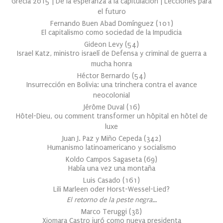
Grecia 2015 | De la esperanza a la capitulación | Lecciones para
el futuro
Fernando Buen Abad Domínguez
(
101
)
El capitalismo como sociedad de la Impudicia
Gideon Levy
(
54
)
Israel Katz, ministro israelí de Defensa y criminal de guerra a
mucha honra
Héctor Bernardo
(
54
)
Insurrección en Bolivia: una trinchera contra el avance
neocolonial
Jérôme Duval
(
16
)
Hôtel-Dieu, ou comment transformer un hôpital en hôtel de
luxe
Juan J. Paz y Miño Cepeda
(
342
)
Humanismo latinoamericano y socialismo
Koldo Campos Sagaseta
(
69
)
Había una vez una montaña
Luis Casado
(
161
)
Lili Marleen oder Horst-Wessel-Lied?
El retorno de la peste negra…
Marco Teruggi
(
38
)
Xiomara Castro juró como nueva presidenta