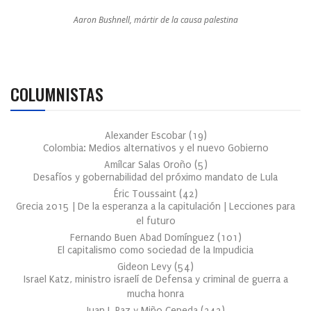
Aaron Bushnell, mártir de la causa palestina
COLUMNISTAS
Alexander Escobar
(
19
)
Colombia: Medios alternativos y el nuevo Gobierno
Amílcar Salas Oroño
(
5
)
Desafíos y gobernabilidad del próximo mandato de Lula
Éric Toussaint
(
42
)
Grecia 2015 | De la esperanza a la capitulación | Lecciones para
el futuro
Fernando Buen Abad Domínguez
(
101
)
El capitalismo como sociedad de la Impudicia
Gideon Levy
(
54
)
Israel Katz, ministro israelí de Defensa y criminal de guerra a
mucha honra
Juan J. Paz y Miño Cepeda
(
342
)