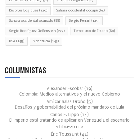
Reinaldo Spitaletta
(152)
Revueltas lógicas
(246)
Révoltes Logiques
(120)
Sahara occidental occupé
(64)
Sahara occidental ocupado
(88)
Sergio Ferrari
(145)
Sergio Rodríguez Gelfenstein
(227)
Terrorismo de Estado
(80)
USA
(145)
Venezuela
(143)
COLUMNISTAS
Alexander Escobar
(
19
)
Colombia: Medios alternativos y el nuevo Gobierno
Amílcar Salas Oroño
(
5
)
Desafíos y gobernabilidad del próximo mandato de Lula
Carlos E. Lippo
(
14
)
El imperio está tratando de aplicar en Venezuela el escenario
« Libia-2011 »
Éric Toussaint
(
42
)