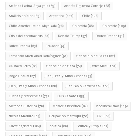
América Latina-Abya yala
(85)
Andrés Figueroa Cornejo
(68)
Análisis político
(65)
Argentina
(147)
Chile
(146)
Chile-America latina-Abya Yala
(76)
Colombia
(88)
Colombie
(109)
Crisis del coronavirus
(62)
Donald Trump
(97)
Douce France
(91)
Dulce Francia
(63)
Ecuador
(93)
Fernando Buen Abad Domínguez
(91)
Genocidio de Gaza
(162)
Gustavo Petro
(88)
Génocide de Gaza
(74)
Javier Milei
(107)
Jorge Elbaum
(67)
Juan J. Paz-y-Miño Cepeda
(93)
Juan J. Paz y Miño Cepeda
(166)
Juan Pablo Cárdenas S.
(108)
Luchas y resistencias
(77)
Luis Casado
(155)
Memoria Historica
(76)
Memoria histórica
(84)
neoliberalismo
(119)
Nicolás Maduro
(64)
Ocupación marroquí
(70)
ONU
(64)
Palestina/Israel
(184)
política
(66)
Política y utopia
(62)