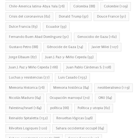
Chile-America latina-Abya Yala
(76)
Colombia
(88)
Colombie
(109)
Crisis del coronavirus
(62)
Donald Trump
(97)
Douce France
(91)
Dulce Francia
(63)
Ecuador
(93)
Fernando Buen Abad Domínguez
(91)
Genocidio de Gaza
(162)
Gustavo Petro
(88)
Génocide de Gaza
(74)
Javier Milei
(107)
Jorge Elbaum
(67)
Juan J. Paz-y-Miño Cepeda
(93)
Juan J. Paz y Miño Cepeda
(166)
Juan Pablo Cárdenas S.
(108)
Luchas y resistencias
(77)
Luis Casado
(155)
Memoria Historica
(76)
Memoria histórica
(84)
neoliberalismo
(119)
Nicolás Maduro
(64)
Ocupación marroquí
(70)
ONU
(64)
Palestina/Israel
(184)
política
(66)
Política y utopia
(62)
Reinaldo Spitaletta
(152)
Revueltas lógicas
(246)
Révoltes Logiques
(120)
Sahara occidental occupé
(64)