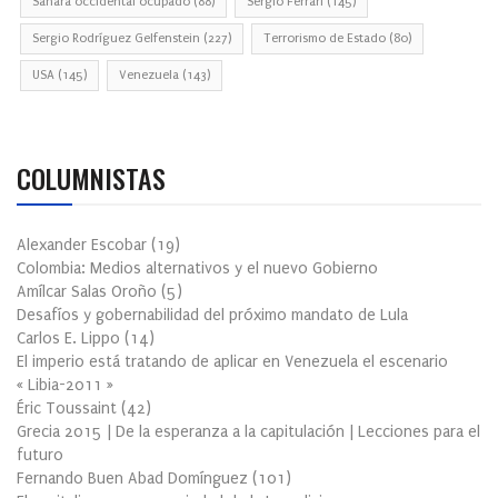
Sahara occidental ocupado
(88)
Sergio Ferrari
(145)
Sergio Rodríguez Gelfenstein
(227)
Terrorismo de Estado
(80)
USA
(145)
Venezuela
(143)
COLUMNISTAS
Alexander Escobar
(
19
)
Colombia: Medios alternativos y el nuevo Gobierno
Amílcar Salas Oroño
(
5
)
Desafíos y gobernabilidad del próximo mandato de Lula
Carlos E. Lippo
(
14
)
El imperio está tratando de aplicar en Venezuela el escenario
« Libia-2011 »
Éric Toussaint
(
42
)
Grecia 2015 | De la esperanza a la capitulación | Lecciones para el
futuro
Fernando Buen Abad Domínguez
(
101
)