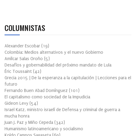
COLUMNISTAS
Alexander Escobar
(
19
)
Colombia: Medios alternativos y el nuevo Gobierno
Amílcar Salas Oroño
(
5
)
Desafíos y gobernabilidad del próximo mandato de Lula
Éric Toussaint
(
42
)
Grecia 2015 | De la esperanza a la capitulación | Lecciones para el
futuro
Fernando Buen Abad Domínguez
(
101
)
El capitalismo como sociedad de la Impudicia
Gideon Levy
(
54
)
Israel Katz, ministro israelí de Defensa y criminal de guerra a
mucha honra
Juan J. Paz y Miño Cepeda
(
342
)
Humanismo latinoamericano y socialismo
Koldo Campos Sagaseta
(
69
)