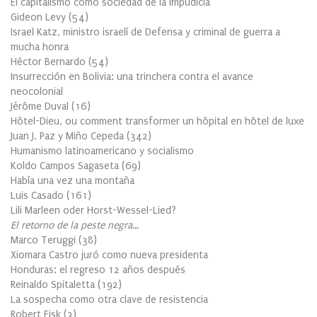
El capitalismo como sociedad de la Impudicia
Gideon Levy
(
54
)
Israel Katz, ministro israelí de Defensa y criminal de guerra a
mucha honra
Héctor Bernardo
(
54
)
Insurrección en Bolivia: una trinchera contra el avance
neocolonial
Jérôme Duval
(
16
)
Hôtel-Dieu, ou comment transformer un hôpital en hôtel de luxe
Juan J. Paz y Miño Cepeda
(
342
)
Humanismo latinoamericano y socialismo
Koldo Campos Sagaseta
(
69
)
Había una vez una montaña
Luis Casado
(
161
)
Lili Marleen oder Horst-Wessel-Lied?
El retorno de la peste negra…
Marco Teruggi
(
38
)
Xiomara Castro juró como nueva presidenta
Honduras: el regreso 12 años después
Reinaldo Spitaletta
(
192
)
La sospecha como otra clave de resistencia
Robert Fisk
(
3
)