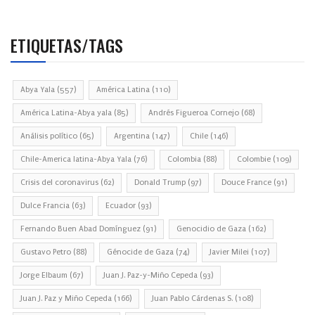
ETIQUETAS/TAGS
Abya Yala
(557)
América Latina
(110)
América Latina-Abya yala
(85)
Andrés Figueroa Cornejo
(68)
Análisis político
(65)
Argentina
(147)
Chile
(146)
Chile-America latina-Abya Yala
(76)
Colombia
(88)
Colombie
(109)
Crisis del coronavirus
(62)
Donald Trump
(97)
Douce France
(91)
Dulce Francia
(63)
Ecuador
(93)
Fernando Buen Abad Domínguez
(91)
Genocidio de Gaza
(162)
Gustavo Petro
(88)
Génocide de Gaza
(74)
Javier Milei
(107)
Jorge Elbaum
(67)
Juan J. Paz-y-Miño Cepeda
(93)
Juan J. Paz y Miño Cepeda
(166)
Juan Pablo Cárdenas S.
(108)