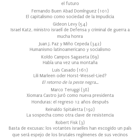
el futuro
Fernando Buen Abad Domínguez
(
101
)
El capitalismo como sociedad de la Impudicia
Gideon Levy
(
54
)
Israel Katz, ministro israelí de Defensa y criminal de guerra a
mucha honra
Juan J. Paz y Miño Cepeda
(
342
)
Humanismo latinoamericano y socialismo
Koldo Campos Sagaseta
(
69
)
Había una vez una montaña
Luis Casado
(
161
)
Lili Marleen oder Horst-Wessel-Lied?
El retorno de la peste negra…
Marco Teruggi
(
38
)
Xiomara Castro juró como nueva presidenta
Honduras: el regreso 12 años después
Reinaldo Spitaletta
(
192
)
La sospecha como otra clave de resistencia
Robert Fisk
(
3
)
Basta de excusas: los votantes israelíes han escogido un país
que será espejo de los brutales regímenes de sus vecinos