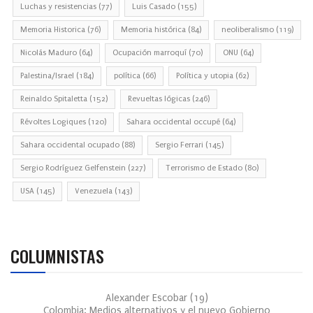
Luchas y resistencias
(77)
Luis Casado
(155)
Memoria Historica
(76)
Memoria histórica
(84)
neoliberalismo
(119)
Nicolás Maduro
(64)
Ocupación marroquí
(70)
ONU
(64)
Palestina/Israel
(184)
política
(66)
Política y utopia
(62)
Reinaldo Spitaletta
(152)
Revueltas lógicas
(246)
Révoltes Logiques
(120)
Sahara occidental occupé
(64)
Sahara occidental ocupado
(88)
Sergio Ferrari
(145)
Sergio Rodríguez Gelfenstein
(227)
Terrorismo de Estado
(80)
USA
(145)
Venezuela
(143)
COLUMNISTAS
Alexander Escobar
(
19
)
Colombia: Medios alternativos y el nuevo Gobierno