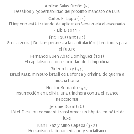
Amílcar Salas Oroño
(
5
)
Desafíos y gobernabilidad del próximo mandato de Lula
Carlos E. Lippo
(
14
)
El imperio está tratando de aplicar en Venezuela el escenario
« Libia-2011 »
Éric Toussaint
(
42
)
Grecia 2015 | De la esperanza a la capitulación | Lecciones para
el futuro
Fernando Buen Abad Domínguez
(
101
)
El capitalismo como sociedad de la Impudicia
Gideon Levy
(
54
)
Israel Katz, ministro israelí de Defensa y criminal de guerra a
mucha honra
Héctor Bernardo
(
54
)
Insurrección en Bolivia: una trinchera contra el avance
neocolonial
Jérôme Duval
(
16
)
Hôtel-Dieu, ou comment transformer un hôpital en hôtel de
luxe
Juan J. Paz y Miño Cepeda
(
342
)
Humanismo latinoamericano y socialismo