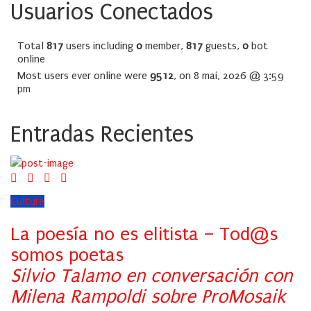
Usuarios Conectados
Total
817
users including
0
member,
817
guests,
0
bot
online
Most users ever online were
9512
, on 8 mai, 2026 @ 3:59
pm
Entradas Recientes
Culture
La poesía no es elitista – Tod@s
somos poetas
Silvio Talamo en conversación con
Milena Rampoldi sobre ProMosaik