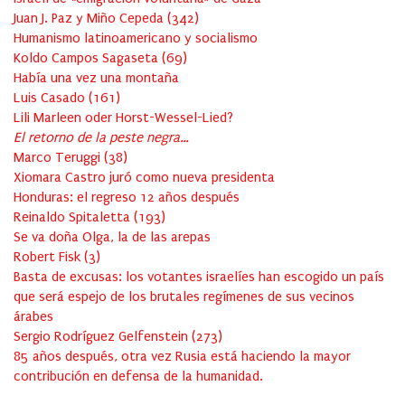
Juan J. Paz y Miño Cepeda
(
342
)
Humanismo latinoamericano y socialismo
Koldo Campos Sagaseta
(
69
)
Había una vez una montaña
Luis Casado
(
161
)
Lili Marleen oder Horst-Wessel-Lied?
El retorno de la peste negra…
Marco Teruggi
(
38
)
Xiomara Castro juró como nueva presidenta
Honduras: el regreso 12 años después
Reinaldo Spitaletta
(
193
)
Se va doña Olga, la de las arepas
Robert Fisk
(
3
)
Basta de excusas: los votantes israelíes han escogido un país
que será espejo de los brutales regímenes de sus vecinos
árabes
Sergio Rodríguez Gelfenstein
(
273
)
85 años después, otra vez Rusia está haciendo la mayor
contribución en defensa de la humanidad.