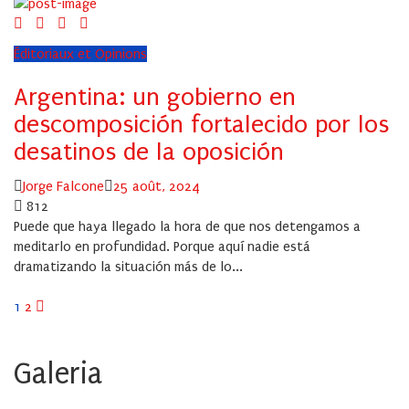
Éditoriaux et Opinions
Argentina: un gobierno en
descomposición fortalecido por los
desatinos de la oposición
Author
Posted
Jorge Falcone
25 août, 2024
on
812
Puede que haya llegado la hora de que nos detengamos a
meditarlo en profundidad. Porque aquí nadie está
dramatizando la situación más de lo...
Pagination
1
2
des
Galeria
publications