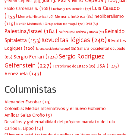
Juan J. Paz y Miño Cepeda
(166)
Juan
y-Miño Cepeda
(93)
Luis Casado
Pablo Cárdenas S.
(108)
Luchas y resistencias
(77)
(155)
neoliberalismo
Memoria Historica
(76)
Memoria histórica
(84)
(119)
Ocupación marroquí
(70)
Nicolás Maduro
(64)
ONU
(64)
Palestina/Israel
(184)
Reinaldo
política
(66)
Política y utopia
(62)
Revueltas lógicas
(246)
Spitaletta
(153)
Révoltes
Logiques
(120)
Sahara occidental ocupado
Sahara occidental occupé
(64)
Sergio Rodríguez
Sergio Ferrari
(145)
(88)
Gelfenstein
(227)
USA
(145)
Terrorismo de Estado
(80)
Venezuela
(143)
Columnistas
Alexander Escobar
(
19
)
Colombia: Medios alternativos y el nuevo Gobierno
Amílcar Salas Oroño
(
5
)
Desafíos y gobernabilidad del próximo mandato de Lula
Carlos E. Lippo
(
14
)
El imperio está tratando de aplicar en Venezuela el escenario