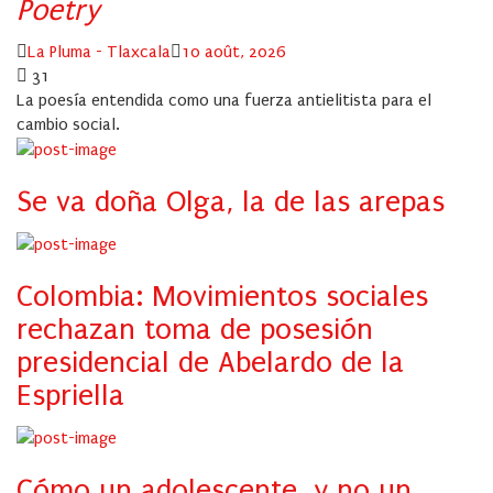
Poetry
Author
Posted
La Pluma - Tlaxcala
10 août, 2026
on
31
La poesía entendida como una fuerza antielitista para el
cambio social.
Se va doña Olga, la de las arepas
Colombia: Movimientos sociales
rechazan toma de posesión
presidencial de Abelardo de la
Espriella
Cómo un adolescente, y no un