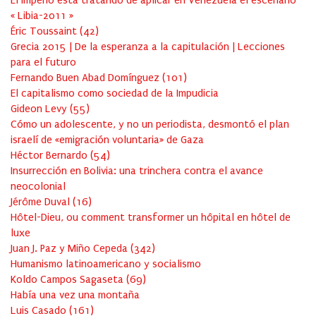
« Libia-2011 »
Éric Toussaint
(
42
)
Grecia 2015 | De la esperanza a la capitulación | Lecciones
para el futuro
Fernando Buen Abad Domínguez
(
101
)
El capitalismo como sociedad de la Impudicia
Gideon Levy
(
55
)
Cómo un adolescente, y no un periodista, desmontó el plan
israelí de «emigración voluntaria» de Gaza
Héctor Bernardo
(
54
)
Insurrección en Bolivia: una trinchera contra el avance
neocolonial
Jérôme Duval
(
16
)
Hôtel-Dieu, ou comment transformer un hôpital en hôtel de
luxe
Juan J. Paz y Miño Cepeda
(
342
)
Humanismo latinoamericano y socialismo
Koldo Campos Sagaseta
(
69
)
Había una vez una montaña
Luis Casado
(
161
)