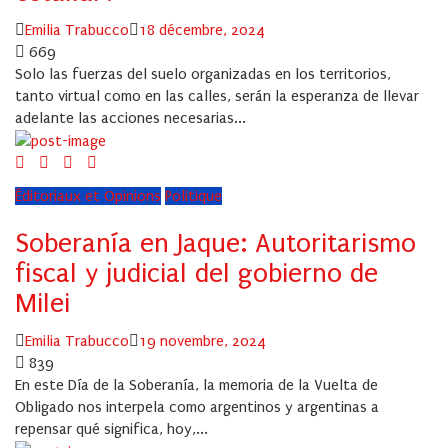
Author
Posted
Emilia Trabucco
18 décembre, 2024
on
669
Solo las fuerzas del suelo organizadas en los territorios,
tanto virtual como en las calles, serán la esperanza de llevar
adelante las acciones necesarias...
Éditoriaux et Opinions
Politique
Soberanía en Jaque: Autoritarismo
fiscal y judicial del gobierno de
Milei
Author
Posted
Emilia Trabucco
19 novembre, 2024
on
839
En este Día de la Soberanía, la memoria de la Vuelta de
Obligado nos interpela como argentinos y argentinas a
repensar qué significa, hoy,...