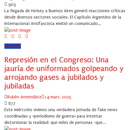
on
903
La llegada de Holsey a Buenos Aires generó reacciones críticas
desde diversos sectores sociales. El Capítulo Argentino de la
Internacional Antifascista emitió un comunicado...
Politique
Represión en el Congreso: Una
jauría de uniformados golpeando y
arrojando gases a jubilados y
jubiladas
Author
Posted
Rubén Armendáriz
14 mars, 2025
on
877
Este miércoles vivimos una verdadera jornada de fake news
coordinadas y «periodismo de guerra» para intentar
distorsionar la realidad: que miles de personas -que...