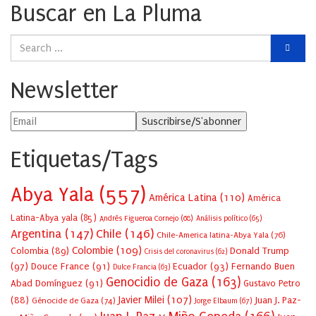
Buscar en La Pluma
Newsletter
Etiquetas/Tags
Abya Yala
(557)
América Latina
(110)
América
Latina-Abya yala
(85)
Andrés Figueroa Cornejo
(68)
Análisis político
(65)
Argentina
(147)
Chile
(146)
Chile-America latina-Abya Yala
(76)
Colombie
(109)
Colombia
(89)
Donald Trump
Crisis del coronavirus
(62)
(97)
Douce France
(91)
Ecuador
(93)
Fernando Buen
Dulce Francia
(63)
Genocidio de Gaza
(163)
Abad Domínguez
(91)
Gustavo Petro
Javier Milei
(107)
(88)
Juan J. Paz-
Génocide de Gaza
(74)
Jorge Elbaum
(67)