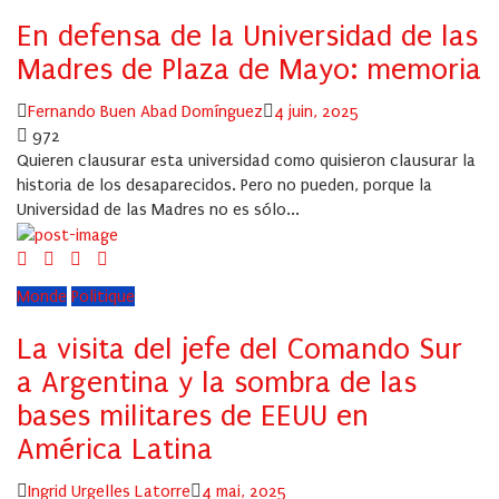
En defensa de la Universidad de las
Madres de Plaza de Mayo: memoria
Author
Posted
Fernando Buen Abad Domínguez
4 juin, 2025
on
972
Quieren clausurar esta universidad como quisieron clausurar la
historia de los desaparecidos. Pero no pueden, porque la
Universidad de las Madres no es sólo...
Monde
Politique
La visita del jefe del Comando Sur
a Argentina y la sombra de las
bases militares de EEUU en
América Latina
Author
Posted
Ingrid Urgelles Latorre
4 mai, 2025