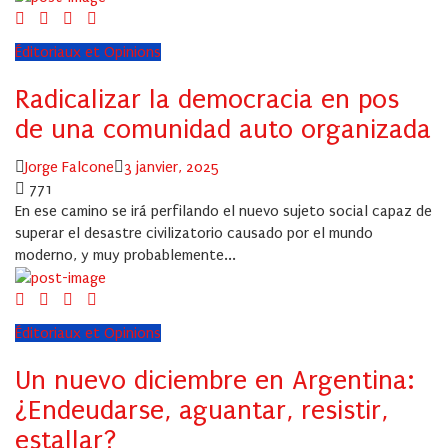
Éditoriaux et Opinions
Radicalizar la democracia en pos
de una comunidad auto organizada
Author
Posted
Jorge Falcone
3 janvier, 2025
on
771
En ese camino se irá perfilando el nuevo sujeto social capaz de
superar el desastre civilizatorio causado por el mundo
moderno, y muy probablemente...
Éditoriaux et Opinions
Un nuevo diciembre en Argentina:
¿Endeudarse, aguantar, resistir,
estallar?