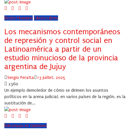
Droits Humains
Libros Libres
Los mecanismos contemporáneos
de represión y control social en
Latinoamérica a partir de un
estudio minucioso de la provincia
argentina de Jujuy
Author
Posted
Sergio Peralta
13 juillet, 2025
on
2360
Un ejemplo demoledor de cómo se dirimen los asuntos
políticos en la arena judicial, en varios países de la región, es la
sustitución de...
Éditoriaux et Opinions