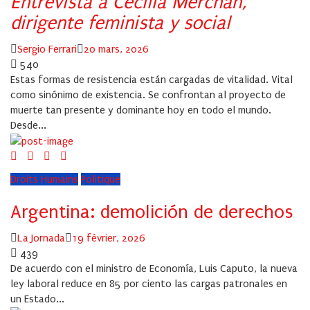
Entrevista a Cecilia Merchán,
dirigente feminista y social
Author
Posted
Sergio Ferrari
20 mars, 2026
on
540
Estas formas de resistencia están cargadas de vitalidad. Vital
como sinónimo de existencia. Se confrontan al proyecto de
muerte tan presente y dominante hoy en todo el mundo.
Desde...
Droits Humains
Politique
Argentina: demolición de derechos
Author
Posted
La Jornada
19 février, 2026
on
439
De acuerdo con el ministro de Economía, Luis Caputo, la nueva
ley laboral reduce en 85 por ciento las cargas patronales en
un Estado...