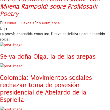
Milena Rampoldi sobre ProMosaik
Poetry
Author
Posted
La Pluma - Tlaxcala
10 août, 2026
on
31
La poesía entendida como una fuerza antielitista para el cambio
social.
Se va doña Olga, la de las arepas
Colombia: Movimientos sociales
rechazan toma de posesión
presidencial de Abelardo de la
Espriella