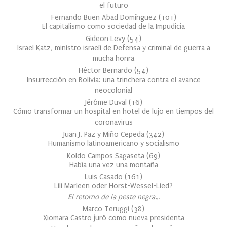
el futuro
Fernando Buen Abad Domínguez
(
101
)
El capitalismo como sociedad de la Impudicia
Gideon Levy
(
54
)
Israel Katz, ministro israelí de Defensa y criminal de guerra a
mucha honra
Héctor Bernardo
(
54
)
Insurrección en Bolivia: una trinchera contra el avance
neocolonial
Jérôme Duval
(
16
)
Cómo transformar un hospital en hotel de lujo en tiempos del
coronavirus
Juan J. Paz y Miño Cepeda
(
342
)
Humanismo latinoamericano y socialismo
Koldo Campos Sagaseta
(
69
)
Había una vez una montaña
Luis Casado
(
161
)
Lili Marleen oder Horst-Wessel-Lied?
El retorno de la peste negra…
Marco Teruggi
(
38
)
Xiomara Castro juró como nueva presidenta