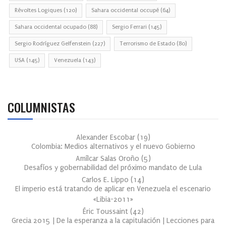
Révoltes Logiques
(120)
Sahara occidental occupé
(64)
Sahara occidental ocupado
(88)
Sergio Ferrari
(145)
Sergio Rodríguez Gelfenstein
(227)
Terrorismo de Estado
(80)
USA
(145)
Venezuela
(143)
COLUMNISTAS
Alexander Escobar
(
19
)
Colombia: Medios alternativos y el nuevo Gobierno
Amílcar Salas Oroño
(
5
)
Desafíos y gobernabilidad del próximo mandato de Lula
Carlos E. Lippo
(
14
)
El imperio está tratando de aplicar en Venezuela el escenario
«Libia-2011»
Éric Toussaint
(
42
)
Grecia 2015 | De la esperanza a la capitulación | Lecciones para