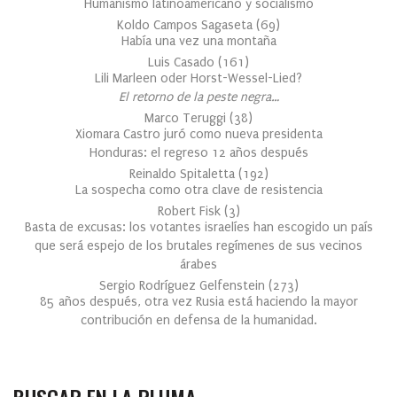
Humanismo latinoamericano y socialismo
Koldo Campos Sagaseta
(
69
)
Había una vez una montaña
Luis Casado
(
161
)
Lili Marleen oder Horst-Wessel-Lied?
El retorno de la peste negra…
Marco Teruggi
(
38
)
Xiomara Castro juró como nueva presidenta
Honduras: el regreso 12 años después
Reinaldo Spitaletta
(
192
)
La sospecha como otra clave de resistencia
Robert Fisk
(
3
)
Basta de excusas: los votantes israelíes han escogido un país
que será espejo de los brutales regímenes de sus vecinos
árabes
Sergio Rodríguez Gelfenstein
(
273
)
85 años después, otra vez Rusia está haciendo la mayor
contribución en defensa de la humanidad.
BUSCAR EN LA PLUMA