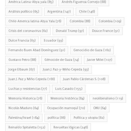
América Latina-Abya yala
(85)
Andrés Figueroa Cornejo
(68)
Análisis político
(65)
Argentina
(147)
Chile
(146)
Chile-America latina-Abya Yala
(76)
Colombia
(88)
Colombia
(109)
Crisis del coronavirus
(62)
Donald Trump
(97)
Douce France
(91)
Dulce Francia
(63)
Ecuador
(93)
Fernando Buen Abad Domínguez
(91)
Genocidio de Gaza
(162)
Gustavo Petro
(88)
Génocide de Gaza
(74)
Javier Milei
(107)
Jorge Elbaum
(67)
Juan J. Paz-y-Miño Cepeda
(93)
Juan J. Paz y Miño Cepeda
(166)
Juan Pablo Cárdenas S.
(108)
Luchas y resistencias
(77)
Luis Casado
(155)
Memoria Historica
(76)
Memoria histórica
(84)
neoliberalismo
(119)
Nicolás Maduro
(64)
Ocupación marroquí
(70)
ONU
(64)
Palestina/Israel
(184)
política
(66)
Política y utopia
(62)
Reinaldo Spitaletta
(152)
Revueltas lógicas
(246)