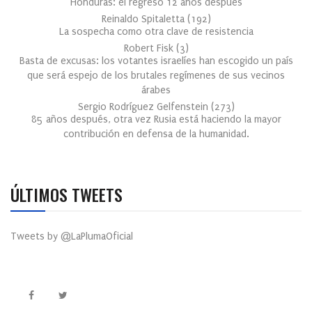
Honduras: el regreso 12 años después
Reinaldo Spitaletta
(
192
)
La sospecha como otra clave de resistencia
Robert Fisk
(
3
)
Basta de excusas: los votantes israelíes han escogido un país
que será espejo de los brutales regímenes de sus vecinos
árabes
Sergio Rodríguez Gelfenstein
(
273
)
85 años después, otra vez Rusia está haciendo la mayor
contribución en defensa de la humanidad.
ÚLTIMOS TWEETS
Tweets by @LaPlumaOficial