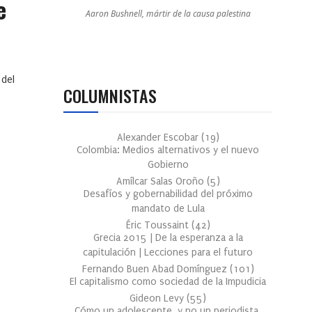
e
Aaron Bushnell, mártir de la causa palestina
 del
COLUMNISTAS
Alexander Escobar
(
19
)
Colombia: Medios alternativos y el nuevo
Gobierno
Amílcar Salas Oroño
(
5
)
Desafíos y gobernabilidad del próximo
mandato de Lula
Éric Toussaint
(
42
)
Grecia 2015 | De la esperanza a la
capitulación | Lecciones para el futuro
Fernando Buen Abad Domínguez
(
101
)
El capitalismo como sociedad de la Impudicia
Gideon Levy
(
55
)
Cómo un adolescente, y no un periodista,