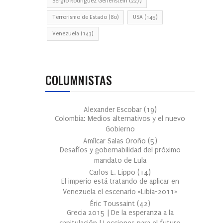
Sergio Rodríguez Gelfenstein
(227)
Terrorismo de Estado
(80)
USA
(145)
Venezuela
(143)
COLUMNISTAS
Alexander Escobar
(
19
)
Colombia: Medios alternativos y el nuevo
Gobierno
Amílcar Salas Oroño
(
5
)
Desafíos y gobernabilidad del próximo
mandato de Lula
Carlos E. Lippo
(
14
)
El imperio está tratando de aplicar en
Venezuela el escenario «Libia-2011»
Éric Toussaint
(
42
)
Grecia 2015 | De la esperanza a la