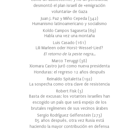
desmontó el plan israelí de «emigración
voluntaria» de Gaza
Juan J. Paz y Miño Cepeda
(
342
)
Humanismo latinoamericano y socialismo
Koldo Campos Sagaseta
(
69
)
Había una vez una montaña
Luis Casado
(
161
)
Lili Marleen oder Horst-Wessel-Lied?
El retorno de la peste negra…
Marco Teruggi
(
38
)
Xiomara Castro juró como nueva presidenta
Honduras: el regreso 12 años después
Reinaldo Spitaletta
(
192
)
La sospecha como otra clave de resistencia
Robert Fisk
(
3
)
Basta de excusas: los votantes israelíes han
escogido un país que será espejo de los
brutales regímenes de sus vecinos árabes
Sergio Rodríguez Gelfenstein
(
273
)
85 años después, otra vez Rusia está
haciendo la mayor contribución en defensa