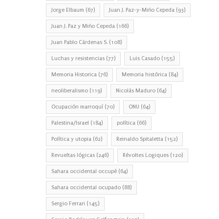
Jorge Elbaum
(67)
Juan J. Paz-y-Miño Cepeda
(93)
Juan J. Paz y Miño Cepeda
(166)
Juan Pablo Cárdenas S.
(108)
Luchas y resistencias
(77)
Luis Casado
(155)
Memoria Historica
(76)
Memoria histórica
(84)
neoliberalismo
(119)
Nicolás Maduro
(64)
Ocupación marroquí
(70)
ONU
(64)
Palestina/Israel
(184)
política
(66)
Política y utopia
(62)
Reinaldo Spitaletta
(152)
Revueltas lógicas
(246)
Révoltes Logiques
(120)
Sahara occidental occupé
(64)
Sahara occidental ocupado
(88)
Sergio Ferrari
(145)