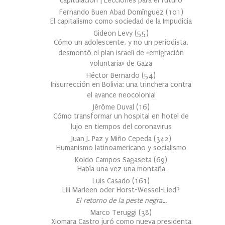
capitulación | Lecciones para el futuro
Fernando Buen Abad Domínguez
(
101
)
El capitalismo como sociedad de la Impudicia
Gideon Levy
(
55
)
Cómo un adolescente, y no un periodista,
desmontó el plan israelí de «emigración
voluntaria» de Gaza
Héctor Bernardo
(
54
)
Insurrección en Bolivia: una trinchera contra
el avance neocolonial
Jérôme Duval
(
16
)
Cómo transformar un hospital en hotel de
lujo en tiempos del coronavirus
Juan J. Paz y Miño Cepeda
(
342
)
Humanismo latinoamericano y socialismo
Koldo Campos Sagaseta
(
69
)
Había una vez una montaña
Luis Casado
(
161
)
Lili Marleen oder Horst-Wessel-Lied?
El retorno de la peste negra…
Marco Teruggi
(
38
)
Xiomara Castro juró como nueva presidenta