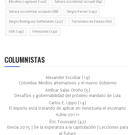
Révoltes Logiques
(120)
Sahara occidental occupé
(64)
Sahara occidental ocupado
(88)
Sergio Ferrari
(145)
Sergio Rodríguez Gelfenstein
(227)
Terrorismo de Estado
(80)
USA
(145)
Venezuela
(143)
COLUMNISTAS
Alexander Escobar
(
19
)
Colombia: Medios alternativos y el nuevo Gobierno
Amílcar Salas Oroño
(
5
)
Desafíos y gobernabilidad del próximo mandato de Lula
Carlos E. Lippo
(
14
)
El imperio está tratando de aplicar en Venezuela el escenario
«Libia-2011»
Éric Toussaint
(
42
)
Grecia 2015 | De la esperanza a la capitulación | Lecciones para
el futuro