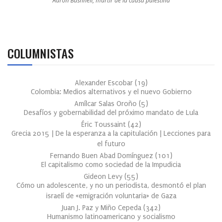
Aaron Bushnell, mártir de la causa palestina
COLUMNISTAS
Alexander Escobar
(
19
)
Colombia: Medios alternativos y el nuevo Gobierno
Amílcar Salas Oroño
(
5
)
Desafíos y gobernabilidad del próximo mandato de Lula
Éric Toussaint
(
42
)
Grecia 2015 | De la esperanza a la capitulación | Lecciones para
el futuro
Fernando Buen Abad Domínguez
(
101
)
El capitalismo como sociedad de la Impudicia
Gideon Levy
(
55
)
Cómo un adolescente, y no un periodista, desmontó el plan
israelí de «emigración voluntaria» de Gaza
Juan J. Paz y Miño Cepeda
(
342
)
Humanismo latinoamericano y socialismo