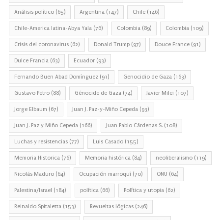
Análisis político
(65)
Argentina
(147)
Chile
(146)
Chile-America latina-Abya Yala
(76)
Colombia
(89)
Colombia
(109)
Crisis del coronavirus
(62)
Donald Trump
(97)
Douce France
(91)
Dulce Francia
(63)
Ecuador
(93)
Fernando Buen Abad Domínguez
(91)
Genocidio de Gaza
(163)
Gustavo Petro
(88)
Génocide de Gaza
(74)
Javier Milei
(107)
Jorge Elbaum
(67)
Juan J. Paz-y-Miño Cepeda
(93)
Juan J. Paz y Miño Cepeda
(166)
Juan Pablo Cárdenas S.
(108)
Luchas y resistencias
(77)
Luis Casado
(155)
Memoria Historica
(76)
Memoria histórica
(84)
neoliberalismo
(119)
Nicolás Maduro
(64)
Ocupación marroquí
(70)
ONU
(64)
Palestina/Israel
(184)
política
(66)
Política y utopia
(62)
Reinaldo Spitaletta
(153)
Revueltas lógicas
(246)