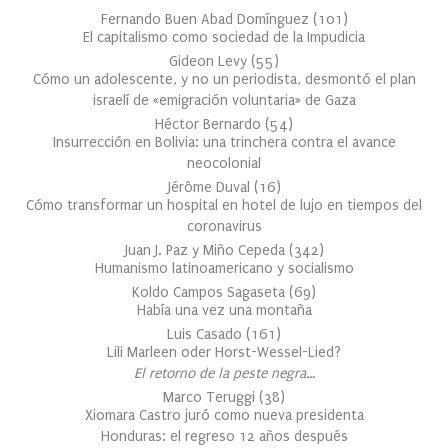
Fernando Buen Abad Domínguez
(
101
)
El capitalismo como sociedad de la Impudicia
Gideon Levy
(
55
)
Cómo un adolescente, y no un periodista, desmontó el plan
israelí de «emigración voluntaria» de Gaza
Héctor Bernardo
(
54
)
Insurrección en Bolivia: una trinchera contra el avance
neocolonial
Jérôme Duval
(
16
)
Cómo transformar un hospital en hotel de lujo en tiempos del
coronavirus
Juan J. Paz y Miño Cepeda
(
342
)
Humanismo latinoamericano y socialismo
Koldo Campos Sagaseta
(
69
)
Había una vez una montaña
Luis Casado
(
161
)
Lili Marleen oder Horst-Wessel-Lied?
El retorno de la peste negra…
Marco Teruggi
(
38
)
Xiomara Castro juró como nueva presidenta
Honduras: el regreso 12 años después