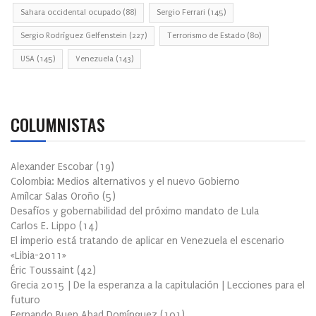
Sahara occidental ocupado
(88)
Sergio Ferrari
(145)
Sergio Rodríguez Gelfenstein
(227)
Terrorismo de Estado
(80)
USA
(145)
Venezuela
(143)
COLUMNISTAS
Alexander Escobar
(
19
)
Colombia: Medios alternativos y el nuevo Gobierno
Amílcar Salas Oroño
(
5
)
Desafíos y gobernabilidad del próximo mandato de Lula
Carlos E. Lippo
(
14
)
El imperio está tratando de aplicar en Venezuela el escenario
«Libia-2011»
Éric Toussaint
(
42
)
Grecia 2015 | De la esperanza a la capitulación | Lecciones para el
futuro
Fernando Buen Abad Domínguez
(
101
)