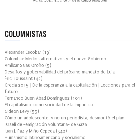
Aaron Bushnell, mártir de la causa palestina
COLUMNISTAS
Alexander Escobar
(
19
)
Colombia: Medios alternativos y el nuevo Gobierno
Amílcar Salas Oroño
(
5
)
Desafíos y gobernabilidad del próximo mandato de Lula
Éric Toussaint
(
42
)
Grecia 2015 | De la esperanza a la capitulación | Lecciones para el
futuro
Fernando Buen Abad Domínguez
(
101
)
El capitalismo como sociedad de la Impudicia
Gideon Levy
(
55
)
Cómo un adolescente, y no un periodista, desmontó el plan
israelí de «emigración voluntaria» de Gaza
Juan J. Paz y Miño Cepeda
(
342
)
Humanismo latinoamericano y socialismo