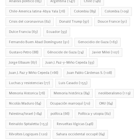
Análisis político
(65)
Argentina
(147)
Chile
(146)
Chile-America latina-Abya Yala
(76)
Colombia
(89)
Colombia
(109)
Crisis del coronavirus
(62)
Donald Trump
(97)
Douce France
(91)
Dulce Francia
(63)
Ecuador
(93)
Fernando Buen Abad Domínguez
(91)
Genocidio de Gaza
(163)
Gustavo Petro
(88)
Génocide de Gaza
(74)
Javier Milei
(107)
Jorge Elbaum
(67)
Juan J. Paz-y-Miño Cepeda
(93)
Juan J. Paz y Miño Cepeda
(166)
Juan Pablo Cárdenas S.
(108)
Luchas y resistencias
(77)
Luis Casado
(155)
Memoria Historica
(76)
Memoria histórica
(84)
neoliberalismo
(119)
Nicolás Maduro
(64)
Ocupación marroquí
(70)
ONU
(64)
Palestina/Israel
(184)
política
(66)
Política y utopia
(62)
Reinaldo Spitaletta
(153)
Revueltas lógicas
(246)
Révoltes Logiques
(120)
Sahara occidental occupé
(64)