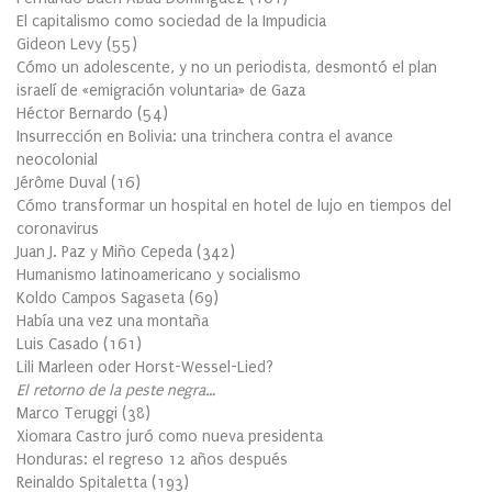
El capitalismo como sociedad de la Impudicia
Gideon Levy
(
55
)
Cómo un adolescente, y no un periodista, desmontó el plan
israelí de «emigración voluntaria» de Gaza
Héctor Bernardo
(
54
)
Insurrección en Bolivia: una trinchera contra el avance
neocolonial
Jérôme Duval
(
16
)
Cómo transformar un hospital en hotel de lujo en tiempos del
coronavirus
Juan J. Paz y Miño Cepeda
(
342
)
Humanismo latinoamericano y socialismo
Koldo Campos Sagaseta
(
69
)
Había una vez una montaña
Luis Casado
(
161
)
Lili Marleen oder Horst-Wessel-Lied?
El retorno de la peste negra…
Marco Teruggi
(
38
)
Xiomara Castro juró como nueva presidenta
Honduras: el regreso 12 años después
Reinaldo Spitaletta
(
193
)