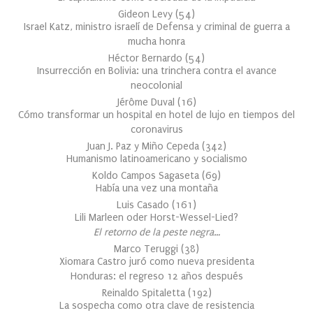
Gideon Levy
(
54
)
Israel Katz, ministro israelí de Defensa y criminal de guerra a
mucha honra
Héctor Bernardo
(
54
)
Insurrección en Bolivia: una trinchera contra el avance
neocolonial
Jérôme Duval
(
16
)
Cómo transformar un hospital en hotel de lujo en tiempos del
coronavirus
Juan J. Paz y Miño Cepeda
(
342
)
Humanismo latinoamericano y socialismo
Koldo Campos Sagaseta
(
69
)
Había una vez una montaña
Luis Casado
(
161
)
Lili Marleen oder Horst-Wessel-Lied?
El retorno de la peste negra…
Marco Teruggi
(
38
)
Xiomara Castro juró como nueva presidenta
Honduras: el regreso 12 años después
Reinaldo Spitaletta
(
192
)
La sospecha como otra clave de resistencia