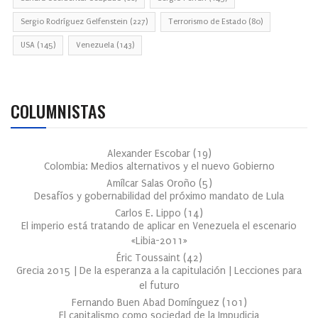
Sergio Rodríguez Gelfenstein
(227)
Terrorismo de Estado
(80)
USA
(145)
Venezuela
(143)
COLUMNISTAS
Alexander Escobar
(
19
)
Colombia: Medios alternativos y el nuevo Gobierno
Amílcar Salas Oroño
(
5
)
Desafíos y gobernabilidad del próximo mandato de Lula
Carlos E. Lippo
(
14
)
El imperio está tratando de aplicar en Venezuela el escenario
«Libia-2011»
Éric Toussaint
(
42
)
Grecia 2015 | De la esperanza a la capitulación | Lecciones para
el futuro
Fernando Buen Abad Domínguez
(
101
)
El capitalismo como sociedad de la Impudicia