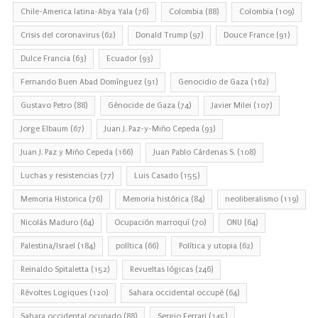
Chile-America latina-Abya Yala
(76)
Colombia
(88)
Colombia
(109)
Crisis del coronavirus
(62)
Donald Trump
(97)
Douce France
(91)
Dulce Francia
(63)
Ecuador
(93)
Fernando Buen Abad Domínguez
(91)
Genocidio de Gaza
(162)
Gustavo Petro
(88)
Génocide de Gaza
(74)
Javier Milei
(107)
Jorge Elbaum
(67)
Juan J. Paz-y-Miño Cepeda
(93)
Juan J. Paz y Miño Cepeda
(166)
Juan Pablo Cárdenas S.
(108)
Luchas y resistencias
(77)
Luis Casado
(155)
Memoria Historica
(76)
Memoria histórica
(84)
neoliberalismo
(119)
Nicolás Maduro
(64)
Ocupación marroquí
(70)
ONU
(64)
Palestina/Israel
(184)
política
(66)
Política y utopia
(62)
Reinaldo Spitaletta
(152)
Revueltas lógicas
(246)
Révoltes Logiques
(120)
Sahara occidental occupé
(64)
Sahara occidental ocupado
(88)
Sergio Ferrari
(145)