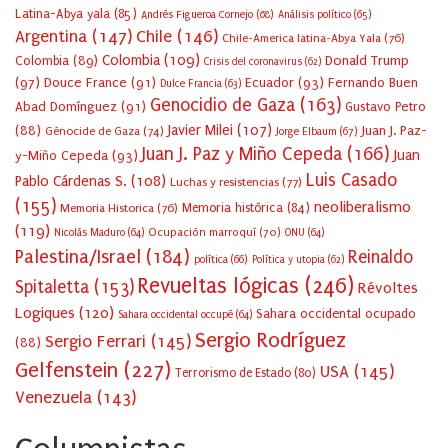
Latina-Abya yala
(85)
Andrés Figueroa Cornejo
(68)
Análisis político
(65)
Argentina
(147)
Chile
(146)
Chile-America latina-Abya Yala
(76)
Colombia
(109)
Colombia
(89)
Donald Trump
Crisis del coronavirus
(62)
(97)
Douce France
(91)
Ecuador
(93)
Fernando Buen
Dulce Francia
(63)
Genocidio de Gaza
(163)
Abad Domínguez
(91)
Gustavo Petro
Javier Milei
(107)
(88)
Juan J. Paz-
Génocide de Gaza
(74)
Jorge Elbaum
(67)
Juan J. Paz y Miño Cepeda
(166)
Juan
y-Miño Cepeda
(93)
Luis Casado
Pablo Cárdenas S.
(108)
Luchas y resistencias
(77)
(155)
neoliberalismo
Memoria Historica
(76)
Memoria histórica
(84)
(119)
Ocupación marroquí
(70)
Nicolás Maduro
(64)
ONU
(64)
Palestina/Israel
(184)
Reinaldo
política
(66)
Política y utopia
(62)
Revueltas lógicas
(246)
Spitaletta
(153)
Révoltes
Logiques
(120)
Sahara occidental ocupado
Sahara occidental occupé
(64)
Sergio Rodríguez
Sergio Ferrari
(145)
(88)
Gelfenstein
(227)
USA
(145)
Terrorismo de Estado
(80)
Venezuela
(143)