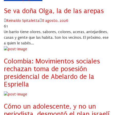
Se va doña Olga, la de las arepas
Author
Posted
Reinaldo Spitaletta
8 agosto, 2026
on
61
Un barrio tiene olores, sabores, colores, aceras, antejardines,
casas y gente que las habita. Son los vecinos. El próximo, ese
a quien le sabés...
Colombia: Movimientos sociales
rechazan toma de posesión
presidencial de Abelardo de la
Espriella
Cómo un adolescente, y no un
periodista, desmontó el plan israelí