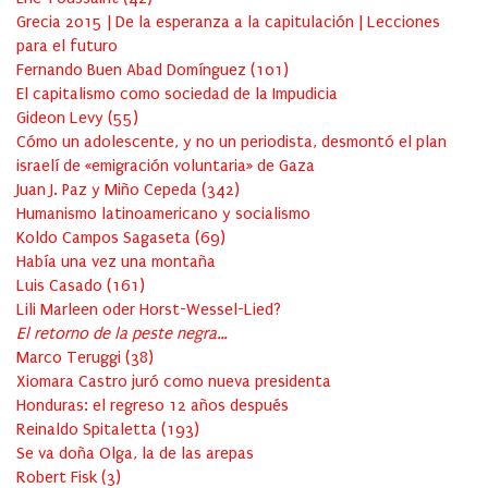
Grecia 2015 | De la esperanza a la capitulación | Lecciones
para el futuro
Fernando Buen Abad Domínguez
(
101
)
El capitalismo como sociedad de la Impudicia
Gideon Levy
(
55
)
Cómo un adolescente, y no un periodista, desmontó el plan
israelí de «emigración voluntaria» de Gaza
Juan J. Paz y Miño Cepeda
(
342
)
Humanismo latinoamericano y socialismo
Koldo Campos Sagaseta
(
69
)
Había una vez una montaña
Luis Casado
(
161
)
Lili Marleen oder Horst-Wessel-Lied?
El retorno de la peste negra…
Marco Teruggi
(
38
)
Xiomara Castro juró como nueva presidenta
Honduras: el regreso 12 años después
Reinaldo Spitaletta
(
193
)
Se va doña Olga, la de las arepas
Robert Fisk
(
3
)