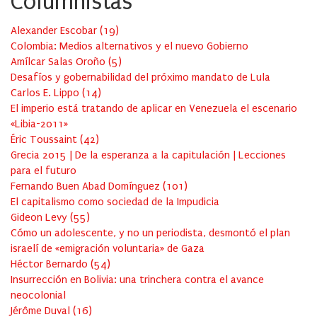
Columnistas
Alexander Escobar
(
19
)
Colombia: Medios alternativos y el nuevo Gobierno
Amílcar Salas Oroño
(
5
)
Desafíos y gobernabilidad del próximo mandato de Lula
Carlos E. Lippo
(
14
)
El imperio está tratando de aplicar en Venezuela el escenario
«Libia-2011»
Éric Toussaint
(
42
)
Grecia 2015 | De la esperanza a la capitulación | Lecciones
para el futuro
Fernando Buen Abad Domínguez
(
101
)
El capitalismo como sociedad de la Impudicia
Gideon Levy
(
55
)
Cómo un adolescente, y no un periodista, desmontó el plan
israelí de «emigración voluntaria» de Gaza
Héctor Bernardo
(
54
)
Insurrección en Bolivia: una trinchera contra el avance
neocolonial
Jérôme Duval
(
16
)