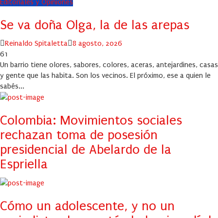
Editoriales y Opiniones
Se va doña Olga, la de las arepas
Author
Posted
Reinaldo Spitaletta
8 agosto, 2026
on
61
Un barrio tiene olores, sabores, colores, aceras, antejardines, casas
y gente que las habita. Son los vecinos. El próximo, ese a quien le
sabés...
Colombia: Movimientos sociales
rechazan toma de posesión
presidencial de Abelardo de la
Espriella
Cómo un adolescente, y no un