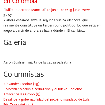
en Colombia
Author
Posted
Alfredo Serrano Mancilla
18 junio, 2022
19 junio, 2022
on
5497
Y ahora estamos ante la segunda vuelta electoral que
realmente constituye un tercer round político. Lo que está en
juego a partir de ahora es hacia dónde ir. El cambio...
Galeria
Aaron Bushnell, mártir de la causa palestina
Columnistas
Alexander Escobar
(
19
)
Colombia: Medios alternativos y el nuevo Gobierno
Amílcar Salas Oroño
(
5
)
Desafíos y gobernabilidad del próximo mandato de Lula
Éric Toussaint
(
42
)