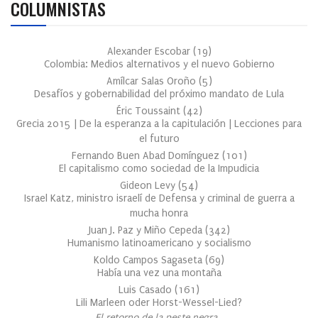
COLUMNISTAS
Alexander Escobar
(
19
)
Colombia: Medios alternativos y el nuevo Gobierno
Amílcar Salas Oroño
(
5
)
Desafíos y gobernabilidad del próximo mandato de Lula
Éric Toussaint
(
42
)
Grecia 2015 | De la esperanza a la capitulación | Lecciones para
el futuro
Fernando Buen Abad Domínguez
(
101
)
El capitalismo como sociedad de la Impudicia
Gideon Levy
(
54
)
Israel Katz, ministro israelí de Defensa y criminal de guerra a
mucha honra
Juan J. Paz y Miño Cepeda
(
342
)
Humanismo latinoamericano y socialismo
Koldo Campos Sagaseta
(
69
)
Había una vez una montaña
Luis Casado
(
161
)
Lili Marleen oder Horst-Wessel-Lied?
El retorno de la peste negra…