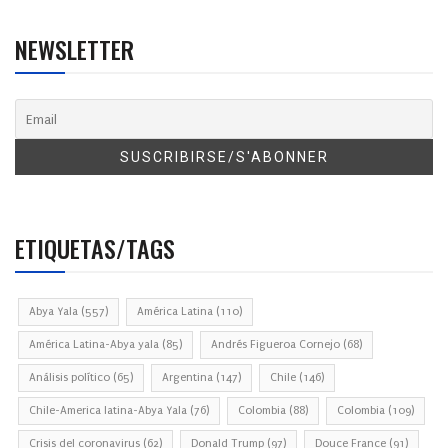
NEWSLETTER
ETIQUETAS/TAGS
Abya Yala
(557)
América Latina
(110)
América Latina-Abya yala
(85)
Andrés Figueroa Cornejo
(68)
Análisis político
(65)
Argentina
(147)
Chile
(146)
Chile-America latina-Abya Yala
(76)
Colombia
(88)
Colombia
(109)
Crisis del coronavirus
(62)
Donald Trump
(97)
Douce France
(91)