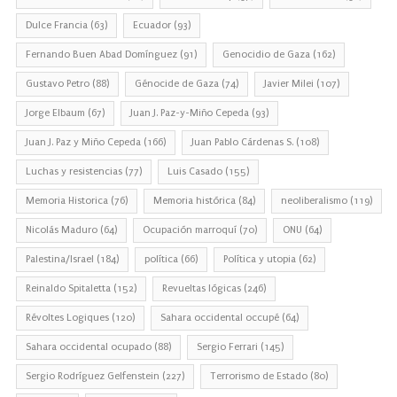
Dulce Francia
(63)
Ecuador
(93)
Fernando Buen Abad Domínguez
(91)
Genocidio de Gaza
(162)
Gustavo Petro
(88)
Génocide de Gaza
(74)
Javier Milei
(107)
Jorge Elbaum
(67)
Juan J. Paz-y-Miño Cepeda
(93)
Juan J. Paz y Miño Cepeda
(166)
Juan Pablo Cárdenas S.
(108)
Luchas y resistencias
(77)
Luis Casado
(155)
Memoria Historica
(76)
Memoria histórica
(84)
neoliberalismo
(119)
Nicolás Maduro
(64)
Ocupación marroquí
(70)
ONU
(64)
Palestina/Israel
(184)
política
(66)
Política y utopia
(62)
Reinaldo Spitaletta
(152)
Revueltas lógicas
(246)
Révoltes Logiques
(120)
Sahara occidental occupé
(64)
Sahara occidental ocupado
(88)
Sergio Ferrari
(145)
Sergio Rodríguez Gelfenstein
(227)
Terrorismo de Estado
(80)