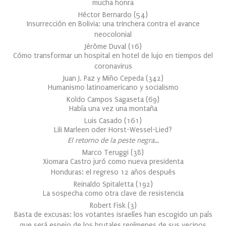
mucha honra
Héctor Bernardo
(
54
)
Insurrección en Bolivia: una trinchera contra el avance
neocolonial
Jérôme Duval
(
16
)
Cómo transformar un hospital en hotel de lujo en tiempos del
coronavirus
Juan J. Paz y Miño Cepeda
(
342
)
Humanismo latinoamericano y socialismo
Koldo Campos Sagaseta
(
69
)
Había una vez una montaña
Luis Casado
(
161
)
Lili Marleen oder Horst-Wessel-Lied?
El retorno de la peste negra…
Marco Teruggi
(
38
)
Xiomara Castro juró como nueva presidenta
Honduras: el regreso 12 años después
Reinaldo Spitaletta
(
192
)
La sospecha como otra clave de resistencia
Robert Fisk
(
3
)
Basta de excusas: los votantes israelíes han escogido un país
que será espejo de los brutales regímenes de sus vecinos