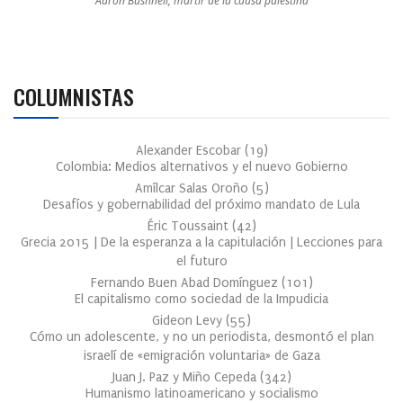
Aaron Bushnell, mártir de la causa palestina
COLUMNISTAS
Alexander Escobar
(
19
)
Colombia: Medios alternativos y el nuevo Gobierno
Amílcar Salas Oroño
(
5
)
Desafíos y gobernabilidad del próximo mandato de Lula
Éric Toussaint
(
42
)
Grecia 2015 | De la esperanza a la capitulación | Lecciones para
el futuro
Fernando Buen Abad Domínguez
(
101
)
El capitalismo como sociedad de la Impudicia
Gideon Levy
(
55
)
Cómo un adolescente, y no un periodista, desmontó el plan
israelí de «emigración voluntaria» de Gaza
Juan J. Paz y Miño Cepeda
(
342
)
Humanismo latinoamericano y socialismo