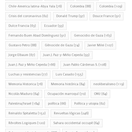
Chile-America latina-Abya Yala
(76)
Colombia
(88)
Colombia
(109)
Crisis del coronavirus
(62)
Donald Trump
(97)
Douce France
(91)
Dulce Francia
(63)
Ecuador
(93)
Fernando Buen Abad Domínguez
(91)
Genocidio de Gaza
(163)
Gustavo Petro
(88)
Génocide de Gaza
(74)
Javier Milei
(107)
Jorge Elbaum
(67)
Juan J. Paz-y-Miño Cepeda
(93)
Juan J. Paz y Miño Cepeda
(166)
Juan Pablo Cárdenas S.
(108)
Luchas y resistencias
(77)
Luis Casado
(155)
Memoria Historica
(76)
Memoria histórica
(84)
neoliberalismo
(119)
Nicolás Maduro
(64)
Ocupación marroquí
(70)
ONU
(64)
Palestina/Israel
(184)
política
(66)
Política y utopia
(62)
Reinaldo Spitaletta
(152)
Revueltas lógicas
(246)
Révoltes Logiques
(120)
Sahara occidental occupé
(64)