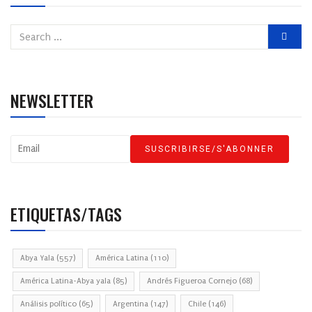
NEWSLETTER
ETIQUETAS/TAGS
Abya Yala
(557)
América Latina
(110)
América Latina-Abya yala
(85)
Andrés Figueroa Cornejo
(68)
Análisis político
(65)
Argentina
(147)
Chile
(146)