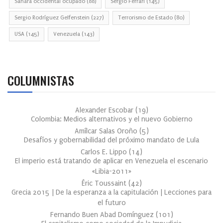
Sahara occidental ocupado
(88)
Sergio Ferrari
(145)
Sergio Rodríguez Gelfenstein
(227)
Terrorismo de Estado
(80)
USA
(145)
Venezuela
(143)
COLUMNISTAS
Alexander Escobar
(
19
)
Colombia: Medios alternativos y el nuevo Gobierno
Amílcar Salas Oroño
(
5
)
Desafíos y gobernabilidad del próximo mandato de Lula
Carlos E. Lippo
(
14
)
El imperio está tratando de aplicar en Venezuela el escenario
«Libia-2011»
Éric Toussaint
(
42
)
Grecia 2015 | De la esperanza a la capitulación | Lecciones para
el futuro
Fernando Buen Abad Domínguez
(
101
)