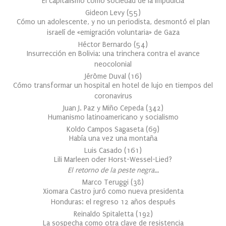
El capitalismo como sociedad de la Impudicia
Gideon Levy
(
55
)
Cómo un adolescente, y no un periodista, desmontó el plan
israelí de «emigración voluntaria» de Gaza
Héctor Bernardo
(
54
)
Insurrección en Bolivia: una trinchera contra el avance
neocolonial
Jérôme Duval
(
16
)
Cómo transformar un hospital en hotel de lujo en tiempos del
coronavirus
Juan J. Paz y Miño Cepeda
(
342
)
Humanismo latinoamericano y socialismo
Koldo Campos Sagaseta
(
69
)
Había una vez una montaña
Luis Casado
(
161
)
Lili Marleen oder Horst-Wessel-Lied?
El retorno de la peste negra…
Marco Teruggi
(
38
)
Xiomara Castro juró como nueva presidenta
Honduras: el regreso 12 años después
Reinaldo Spitaletta
(
192
)
La sospecha como otra clave de resistencia