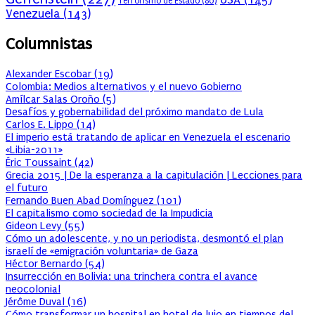
Terrorismo de Estado
(80)
Venezuela
(143)
Columnistas
Alexander Escobar
(
19
)
Colombia: Medios alternativos y el nuevo Gobierno
Amílcar Salas Oroño
(
5
)
Desafíos y gobernabilidad del próximo mandato de Lula
Carlos E. Lippo
(
14
)
El imperio está tratando de aplicar en Venezuela el escenario
«Libia-2011»
Éric Toussaint
(
42
)
Grecia 2015 | De la esperanza a la capitulación | Lecciones para
el futuro
Fernando Buen Abad Domínguez
(
101
)
El capitalismo como sociedad de la Impudicia
Gideon Levy
(
55
)
Cómo un adolescente, y no un periodista, desmontó el plan
israelí de «emigración voluntaria» de Gaza
Héctor Bernardo
(
54
)
Insurrección en Bolivia: una trinchera contra el avance
neocolonial
Jérôme Duval
(
16
)
Cómo transformar un hospital en hotel de lujo en tiempos del