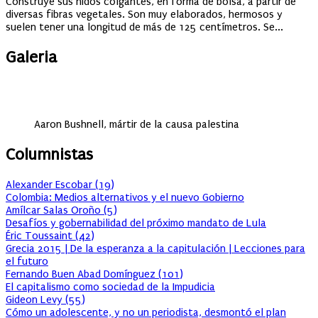
Construye sus nidos colgantes, en forma de bolsa, a partir de
diversas fibras vegetales. Son muy elaborados, hermosos y
suelen tener una longitud de más de 125 centímetros. Se...
Galeria
Aaron Bushnell, mártir de la causa palestina
Columnistas
Alexander Escobar
(
19
)
Colombia: Medios alternativos y el nuevo Gobierno
Amílcar Salas Oroño
(
5
)
Desafíos y gobernabilidad del próximo mandato de Lula
Éric Toussaint
(
42
)
Grecia 2015 | De la esperanza a la capitulación | Lecciones para
el futuro
Fernando Buen Abad Domínguez
(
101
)
El capitalismo como sociedad de la Impudicia
Gideon Levy
(
55
)
Cómo un adolescente, y no un periodista, desmontó el plan