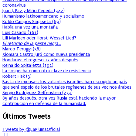
coronavirus
Juan J. Paz y Miño Cepeda
(
342
)
Humanismo latinoamericano y socialismo
Koldo Campos Sagaseta
(
69
)
Había una vez una montaña
Luis Casado
(
161
)
Lili Marleen oder Horst-Wessel-Lied?
El retorno de la peste negra…
Marco Teruggi
(
38
)
Xiomara Castro juró como nueva presidenta
Honduras: el regreso 12 años después
Reinaldo Spitaletta
(
192
)
La sospecha como otra clave de resistencia
Robert Fisk
(
3
)
Basta de excusas: los votantes israelíes han escogido un país
que será espejo de los brutales regímenes de sus vecinos árabes
Sergio Rodríguez Gelfenstein
(
273
)
85 años después, otra vez Rusia está haciendo la mayor
contribución en defensa de la humanidad.
Últimos Tweets
Tweets by @LaPlumaOficial