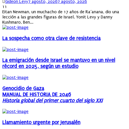
Author
Posted
Gideon Levy
7 agosto, 2026
7 agosto, 2026
on
11
Eitan Newman, un muchacho de 17 años de Ra’anana, dio una
lección a las grandes figuras de Israel. Yonit Levy y Danny
Kushmaro, Ben...
La sospecha como otra clave de resistencia
La emigración desde Israel se mantuvo en un nivel
récord en 2025, según un estudio
Genocidio de Gaza
MANUAL DE HISTORIA DE 2046
Historia global del primer cuarto del siglo XXI
Llamamiento urgente por Jerusalén