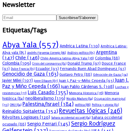
Newsletter
Etiquetas/Tags
Abya Yala
(557)
América Latina
(110)
América Latina-
Argentina
Abya yala
(85)
Andrés Figueroa Cornejo
(68)
Análisis político
(65)
(147)
Chile
(146)
Colombia
(88)
Chile-America latina-Abya Yala
(76)
Colombia
(109)
Donald Trump
(97)
Douce France
Crisis del coronavirus
(62)
(91)
Ecuador
(93)
Fernando Buen Abad Domínguez
(91)
Dulce Francia
(63)
Genocidio de Gaza
(163)
Gustavo Petro
(88)
Génocide de Gaza
(74)
Juan J.
Javier Milei
(107)
Juan J. Paz-y-Miño Cepeda
(93)
Jorge Elbaum
(67)
Paz y Miño Cepeda
(166)
Juan Pablo Cárdenas S.
(108)
Luchas y
Luis Casado
(155)
resistencias
(77)
Memoria Historica
(76)
Memoria
neoliberalismo
(119)
histórica
(84)
Ocupación marroquí
Nicolás Maduro
(64)
Palestina/Israel
(184)
(70)
política
(66)
ONU
(64)
Política y utopia
(62)
Revueltas lógicas
(246)
Reinaldo Spitaletta
(152)
Révoltes Logiques
(120)
Sahara occidental
Sahara occidental occupé
(64)
Sergio Rodríguez
Sergio Ferrari
(145)
ocupado
(88)
Gelfenstein
(227)
USA
(145)