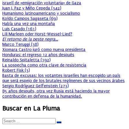
israelí de «emigración voluntaria» de Gaza
Juan J. Paz y Miño Cepeda
(
342
)
Humanismo latinoamericano y socialismo
Koldo Campos Sagaseta
(
69
)
Había una vez una montaña
Luis Casado
(
161
)
Lili Marleen oder Horst-Wessel-Lied?
El retorno de la peste negra…
Marco Teruggi
(
38
)
Xiomara Castro juró como nueva presidenta
Honduras: el regreso 12 años después
Reinaldo Spitaletta
(
192
)
La sospecha como otra clave de resistencia
Robert Fisk
(
3
)
Basta de excusas: los votantes israelíes han escogido un país
que será espejo de los brutales regímenes de sus vecinos árabes
Sergio Rodríguez Gelfenstein
(
273
)
85 años después, otra vez Rusia está haciendo la mayor
contribución en defensa de la humanidad.
Buscar en La Pluma