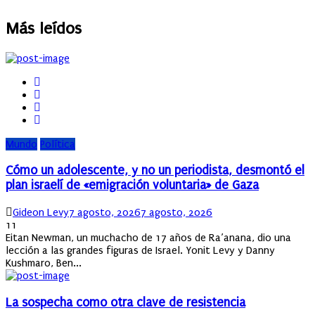
Más leídos
Mundo
Política
Cómo un adolescente, y no un periodista, desmontó el
plan israelí de «emigración voluntaria» de Gaza
Author
Posted
Gideon Levy
7 agosto, 2026
7 agosto, 2026
on
11
Eitan Newman, un muchacho de 17 años de Ra’anana, dio una
lección a las grandes figuras de Israel. Yonit Levy y Danny
Kushmaro, Ben...
La sospecha como otra clave de resistencia