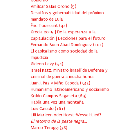
Gobierno
Amílcar Salas Oroño
(
5
)
Desafíos y gobernabilidad del próximo
mandato de Lula
Éric Toussaint
(
42
)
Grecia 2015 | De la esperanza a la
capitulación | Lecciones para el futuro
Fernando Buen Abad Domínguez
(
101
)
El capitalismo como sociedad de la
Impudicia
Gideon Levy
(
54
)
Israel Katz, ministro israelí de Defensa y
criminal de guerra a mucha honra
Juan J. Paz y Miño Cepeda
(
342
)
Humanismo latinoamericano y socialismo
Koldo Campos Sagaseta
(
69
)
Había una vez una montaña
Luis Casado
(
161
)
Lili Marleen oder Horst-Wessel-Lied?
El retorno de la peste negra…
Marco Teruggi
(
38
)