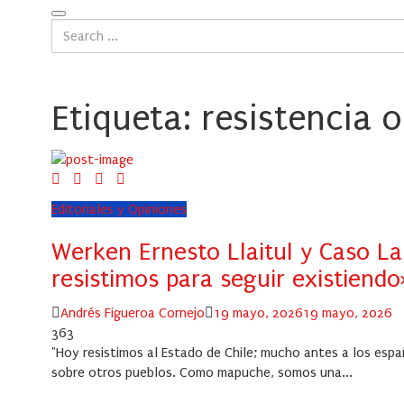
Etiqueta:
resistencia o
Editoriales y Opiniones
Werken Ernesto Llaitul y Caso 
resistimos para seguir existiendo
Author
Posted
Andrés Figueroa Cornejo
19 mayo, 2026
19 mayo, 2026
on
363
"Hoy resistimos al Estado de Chile; mucho antes a los espa
sobre otros pueblos. Como mapuche, somos una...