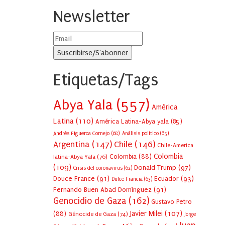
Newsletter
Etiquetas/Tags
Abya Yala
(557)
América
Latina
(110)
América Latina-Abya yala
(85)
Andrés Figueroa Cornejo
(68)
Análisis político
(65)
Argentina
(147)
Chile
(146)
Chile-America
Colombia
Colombia
(88)
latina-Abya Yala
(76)
(109)
Donald Trump
(97)
Crisis del coronavirus
(62)
Douce France
(91)
Ecuador
(93)
Dulce Francia
(63)
Fernando Buen Abad Domínguez
(91)
Genocidio de Gaza
(162)
Gustavo Petro
Javier Milei
(107)
(88)
Génocide de Gaza
(74)
Jorge