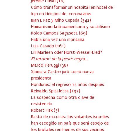
Jérôme Duval
(
16
)
Cómo transformar un hospital en hotel de
lujo en tiempos del coronavirus
Juan J. Paz y Miño Cepeda
(
342
)
Humanismo latinoamericano y socialismo
Koldo Campos Sagaseta
(
69
)
Había una vez una montaña
Luis Casado
(
161
)
Lili Marleen oder Horst-Wessel-Lied?
El retorno de la peste negra…
Marco Teruggi
(
38
)
Xiomara Castro juró como nueva
presidenta
Honduras: el regreso 12 años después
Reinaldo Spitaletta
(
192
)
La sospecha como otra clave de
resistencia
Robert Fisk
(
3
)
Basta de excusas: los votantes israelíes
han escogido un país que será espejo de
los brutales regímenes de sus vecinos