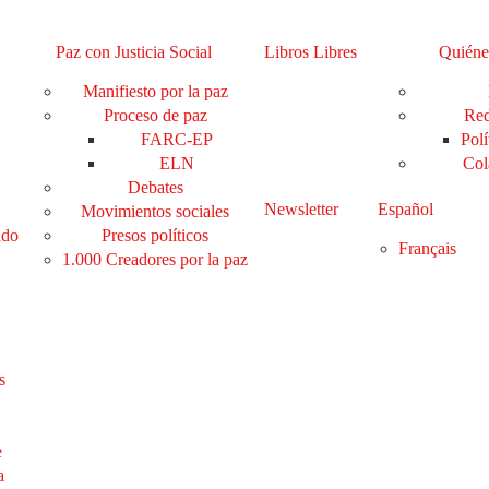
Paz con Justicia Social
Libros Libres
Quiéne
Manifiesto por la paz
Proceso de paz
Red
FARC-EP
Polí
ELN
Col
Debates
Newsletter
Español
Movimientos sociales
ado
Presos políticos
Français
1.000 Creadores por la paz
s
e
a