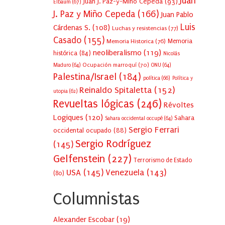
Juan
Juan J. Paz-y-Miño Cepeda
(93)
Elbaum
(67)
J. Paz y Miño Cepeda
(166)
Juan Pablo
Luis
Cárdenas S.
(108)
Luchas y resistencias
(77)
Casado
(155)
Memoria Historica
(76)
Memoria
neoliberalismo
(119)
histórica
(84)
Nicolás
Ocupación marroquí
(70)
Maduro
(64)
ONU
(64)
Palestina/Israel
(184)
política
(66)
Política y
Reinaldo Spitaletta
(152)
utopia
(62)
Revueltas lógicas
(246)
Révoltes
Logiques
(120)
Sahara
Sahara occidental occupé
(64)
Sergio Ferrari
occidental ocupado
(88)
Sergio Rodríguez
(145)
Gelfenstein
(227)
Terrorismo de Estado
USA
(145)
Venezuela
(143)
(80)
Columnistas
Alexander Escobar
(
19
)