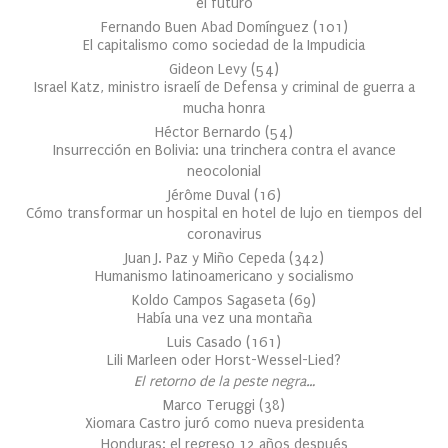
el futuro
Fernando Buen Abad Domínguez
(
101
)
El capitalismo como sociedad de la Impudicia
Gideon Levy
(
54
)
Israel Katz, ministro israelí de Defensa y criminal de guerra a
mucha honra
Héctor Bernardo
(
54
)
Insurrección en Bolivia: una trinchera contra el avance
neocolonial
Jérôme Duval
(
16
)
Cómo transformar un hospital en hotel de lujo en tiempos del
coronavirus
Juan J. Paz y Miño Cepeda
(
342
)
Humanismo latinoamericano y socialismo
Koldo Campos Sagaseta
(
69
)
Había una vez una montaña
Luis Casado
(
161
)
Lili Marleen oder Horst-Wessel-Lied?
El retorno de la peste negra…
Marco Teruggi
(
38
)
Xiomara Castro juró como nueva presidenta
Honduras: el regreso 12 años después