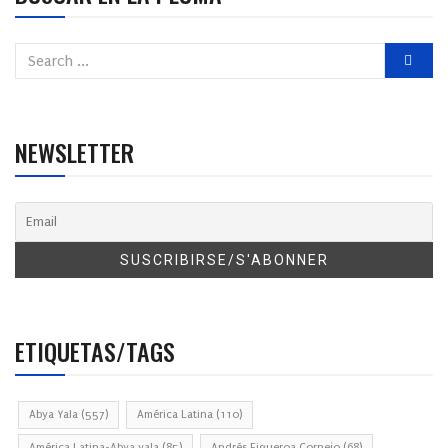
NEWSLETTER
ETIQUETAS/TAGS
Abya Yala
(557)
América Latina
(110)
América Latina-Abya yala
(85)
Andrés Figueroa Cornejo
(68)