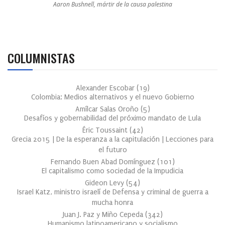
Aaron Bushnell, mártir de la causa palestina
COLUMNISTAS
Alexander Escobar
(
19
)
Colombia: Medios alternativos y el nuevo Gobierno
Amílcar Salas Oroño
(
5
)
Desafíos y gobernabilidad del próximo mandato de Lula
Éric Toussaint
(
42
)
Grecia 2015 | De la esperanza a la capitulación | Lecciones para
el futuro
Fernando Buen Abad Domínguez
(
101
)
El capitalismo como sociedad de la Impudicia
Gideon Levy
(
54
)
Israel Katz, ministro israelí de Defensa y criminal de guerra a
mucha honra
Juan J. Paz y Miño Cepeda
(
342
)
Humanismo latinoamericano y socialismo