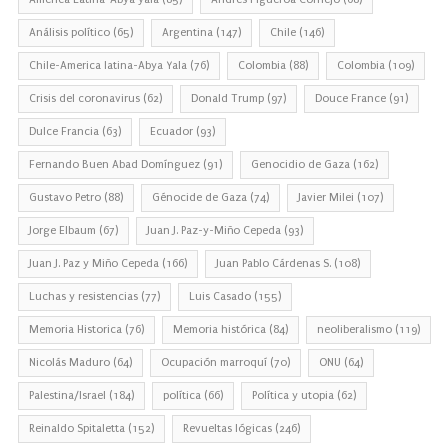
Análisis político
(65)
Argentina
(147)
Chile
(146)
Chile-America latina-Abya Yala
(76)
Colombia
(88)
Colombia
(109)
Crisis del coronavirus
(62)
Donald Trump
(97)
Douce France
(91)
Dulce Francia
(63)
Ecuador
(93)
Fernando Buen Abad Domínguez
(91)
Genocidio de Gaza
(162)
Gustavo Petro
(88)
Génocide de Gaza
(74)
Javier Milei
(107)
Jorge Elbaum
(67)
Juan J. Paz-y-Miño Cepeda
(93)
Juan J. Paz y Miño Cepeda
(166)
Juan Pablo Cárdenas S.
(108)
Luchas y resistencias
(77)
Luis Casado
(155)
Memoria Historica
(76)
Memoria histórica
(84)
neoliberalismo
(119)
Nicolás Maduro
(64)
Ocupación marroquí
(70)
ONU
(64)
Palestina/Israel
(184)
política
(66)
Política y utopia
(62)
Reinaldo Spitaletta
(152)
Revueltas lógicas
(246)