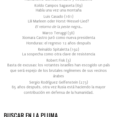
Koldo Campos Sagaseta
(
69
)
Había una vez una montaña
Luis Casado
(
161
)
Lili Marleen oder Horst-Wessel-Lied?
El retorno de la peste negra…
Marco Teruggi
(
38
)
Xiomara Castro juró como nueva presidenta
Honduras: el regreso 12 años después
Reinaldo Spitaletta
(
192
)
La sospecha como otra clave de resistencia
Robert Fisk
(
3
)
Basta de excusas: los votantes israelíes han escogido un país
que será espejo de los brutales regímenes de sus vecinos
árabes
Sergio Rodríguez Gelfenstein
(
273
)
85 años después, otra vez Rusia está haciendo la mayor
contribución en defensa de la humanidad.
BUSCAR EN LA PLUMA