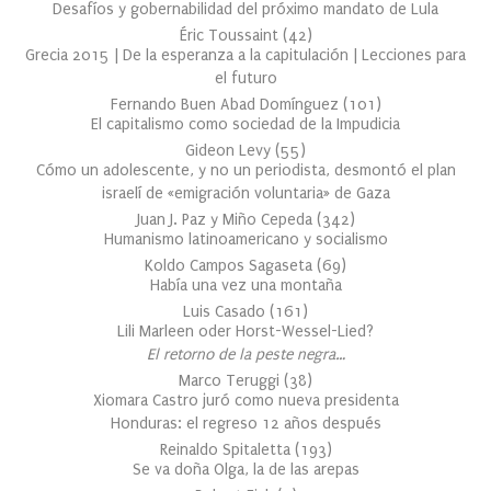
Desafíos y gobernabilidad del próximo mandato de Lula
Éric Toussaint
(
42
)
Grecia 2015 | De la esperanza a la capitulación | Lecciones para
el futuro
Fernando Buen Abad Domínguez
(
101
)
El capitalismo como sociedad de la Impudicia
Gideon Levy
(
55
)
Cómo un adolescente, y no un periodista, desmontó el plan
israelí de «emigración voluntaria» de Gaza
Juan J. Paz y Miño Cepeda
(
342
)
Humanismo latinoamericano y socialismo
Koldo Campos Sagaseta
(
69
)
Había una vez una montaña
Luis Casado
(
161
)
Lili Marleen oder Horst-Wessel-Lied?
El retorno de la peste negra…
Marco Teruggi
(
38
)
Xiomara Castro juró como nueva presidenta
Honduras: el regreso 12 años después
Reinaldo Spitaletta
(
193
)
Se va doña Olga, la de las arepas