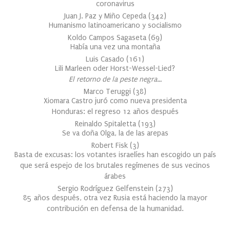
coronavirus
Juan J. Paz y Miño Cepeda
(
342
)
Humanismo latinoamericano y socialismo
Koldo Campos Sagaseta
(
69
)
Había una vez una montaña
Luis Casado
(
161
)
Lili Marleen oder Horst-Wessel-Lied?
El retorno de la peste negra…
Marco Teruggi
(
38
)
Xiomara Castro juró como nueva presidenta
Honduras: el regreso 12 años después
Reinaldo Spitaletta
(
193
)
Se va doña Olga, la de las arepas
Robert Fisk
(
3
)
Basta de excusas: los votantes israelíes han escogido un país
que será espejo de los brutales regímenes de sus vecinos
árabes
Sergio Rodríguez Gelfenstein
(
273
)
85 años después, otra vez Rusia está haciendo la mayor
contribución en defensa de la humanidad.