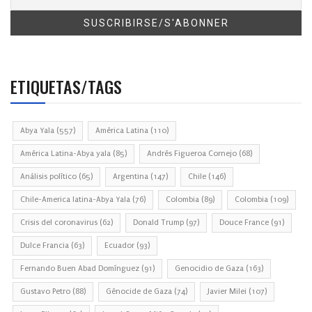
ETIQUETAS/TAGS
Abya Yala
(557)
América Latina
(110)
América Latina-Abya yala
(85)
Andrés Figueroa Cornejo
(68)
Análisis político
(65)
Argentina
(147)
Chile
(146)
Chile-America latina-Abya Yala
(76)
Colombia
(89)
Colombia
(109)
Crisis del coronavirus
(62)
Donald Trump
(97)
Douce France
(91)
Dulce Francia
(63)
Ecuador
(93)
Fernando Buen Abad Domínguez
(91)
Genocidio de Gaza
(163)
Gustavo Petro
(88)
Génocide de Gaza
(74)
Javier Milei
(107)