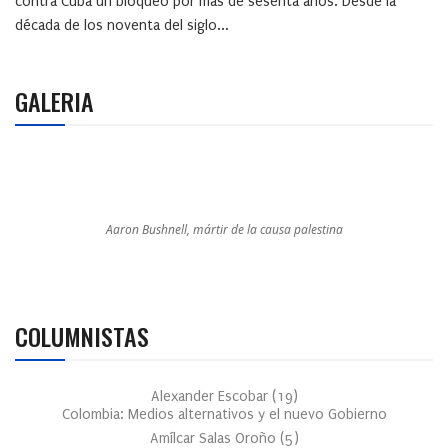
contra Cuba un bloqueo por más de sesenta años. Desde la
década de los noventa del siglo...
GALERIA
Aaron Bushnell, mártir de la causa palestina
COLUMNISTAS
Alexander Escobar
(
19
)
Colombia: Medios alternativos y el nuevo Gobierno
Amílcar Salas Oroño
(
5
)