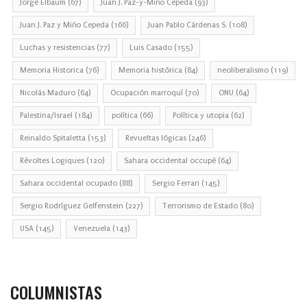
Jorge Elbaum
(67)
Juan J. Paz-y-Miño Cepeda
(93)
Juan J. Paz y Miño Cepeda
(166)
Juan Pablo Cárdenas S.
(108)
Luchas y resistencias
(77)
Luis Casado
(155)
Memoria Historica
(76)
Memoria histórica
(84)
neoliberalismo
(119)
Nicolás Maduro
(64)
Ocupación marroquí
(70)
ONU
(64)
Palestina/Israel
(184)
política
(66)
Política y utopia
(62)
Reinaldo Spitaletta
(153)
Revueltas lógicas
(246)
Révoltes Logiques
(120)
Sahara occidental occupé
(64)
Sahara occidental ocupado
(88)
Sergio Ferrari
(145)
Sergio Rodríguez Gelfenstein
(227)
Terrorismo de Estado
(80)
USA
(145)
Venezuela
(143)
COLUMNISTAS