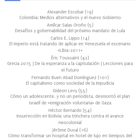
Alexander Escobar
(
19
)
Colombia: Medios alternativos y el nuevo Gobierno
Amílcar Salas Oroño
(
5
)
Desafíos y gobernabilidad del próximo mandato de Lula
Carlos E. Lippo
(
14
)
El imperio está tratando de aplicar en Venezuela el escenario
«Libia-2011»
Éric Toussaint
(
42
)
Grecia 2015 | De la esperanza a la capitulación | Lecciones para
el futuro
Fernando Buen Abad Domínguez
(
101
)
El capitalismo como sociedad de la Impudicia
Gideon Levy
(
55
)
Cómo un adolescente, y no un periodista, desmontó el plan
israelí de «emigración voluntaria» de Gaza
Héctor Bernardo
(
54
)
Insurrección en Bolivia: una trinchera contra el avance
neocolonial
Jérôme Duval
(
16
)
Cómo transformar un hospital en hotel de lujo en tiempos del