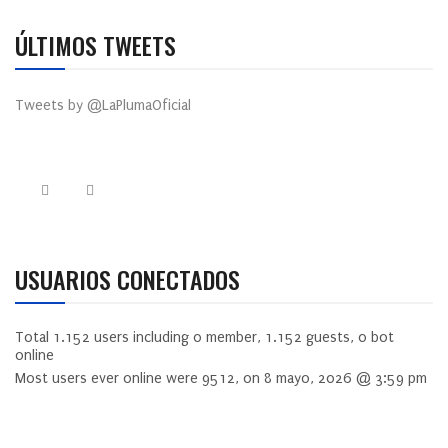
ÚLTIMOS TWEETS
Tweets by @LaPlumaOficial
USUARIOS CONECTADOS
Total
1.152
users including
0
member,
1.152
guests,
0
bot
online
Most users ever online were
9512
, on 8 mayo, 2026 @ 3:59 pm