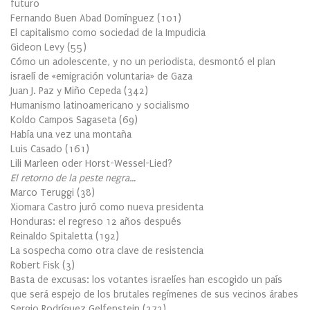
futuro
Fernando Buen Abad Domínguez
(
101
)
El capitalismo como sociedad de la Impudicia
Gideon Levy
(
55
)
Cómo un adolescente, y no un periodista, desmontó el plan
israelí de «emigración voluntaria» de Gaza
Juan J. Paz y Miño Cepeda
(
342
)
Humanismo latinoamericano y socialismo
Koldo Campos Sagaseta
(
69
)
Había una vez una montaña
Luis Casado
(
161
)
Lili Marleen oder Horst-Wessel-Lied?
El retorno de la peste negra…
Marco Teruggi
(
38
)
Xiomara Castro juró como nueva presidenta
Honduras: el regreso 12 años después
Reinaldo Spitaletta
(
192
)
La sospecha como otra clave de resistencia
Robert Fisk
(
3
)
Basta de excusas: los votantes israelíes han escogido un país
que será espejo de los brutales regímenes de sus vecinos árabes
Sergio Rodríguez Gelfenstein
(
273
)