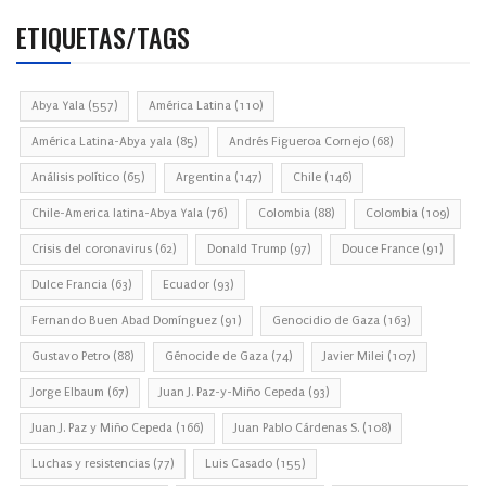
ETIQUETAS/TAGS
Abya Yala
(557)
América Latina
(110)
América Latina-Abya yala
(85)
Andrés Figueroa Cornejo
(68)
Análisis político
(65)
Argentina
(147)
Chile
(146)
Chile-America latina-Abya Yala
(76)
Colombia
(88)
Colombia
(109)
Crisis del coronavirus
(62)
Donald Trump
(97)
Douce France
(91)
Dulce Francia
(63)
Ecuador
(93)
Fernando Buen Abad Domínguez
(91)
Genocidio de Gaza
(163)
Gustavo Petro
(88)
Génocide de Gaza
(74)
Javier Milei
(107)
Jorge Elbaum
(67)
Juan J. Paz-y-Miño Cepeda
(93)
Juan J. Paz y Miño Cepeda
(166)
Juan Pablo Cárdenas S.
(108)
Luchas y resistencias
(77)
Luis Casado
(155)