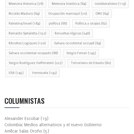
Memoria Historica
(76)
Memoria histórica
(84)
neoliberalismo
(119)
Nicolás Maduro
(64)
Ocupación marroquí
(70)
ONU
(64)
Palestina/Israel
(184)
política
(66)
Política y utopia
(62)
Reinaldo Spitaletta
(152)
Revueltas lógicas
(246)
Révoltes Logiques
(120)
Sahara occidental occupé
(64)
Sahara occidental ocupado
(88)
Sergio Ferrari
(145)
Sergio Rodríguez Gelfenstein
(227)
Terrorismo de Estado
(80)
USA
(145)
Venezuela
(143)
COLUMNISTAS
Alexander Escobar
(
19
)
Colombia: Medios alternativos y el nuevo Gobierno
Amílcar Salas Oroño
(
5
)