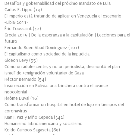
Desafíos y gobernabilidad del próximo mandato de Lula
Carlos E. Lippo
(
14
)
El imperio está tratando de aplicar en Venezuela el escenario
«Libia-2011»
Éric Toussaint
(
42
)
Grecia 2015 | De la esperanza a la capitulación | Lecciones para el
futuro
Fernando Buen Abad Domínguez
(
101
)
El capitalismo como sociedad de la Impudicia
Gideon Levy
(
55
)
Cómo un adolescente, y no un periodista, desmontó el plan
israelí de «emigración voluntaria» de Gaza
Héctor Bernardo
(
54
)
Insurrección en Bolivia: una trinchera contra el avance
neocolonial
Jérôme Duval
(
16
)
Cómo transformar un hospital en hotel de lujo en tiempos del
coronavirus
Juan J. Paz y Miño Cepeda
(
342
)
Humanismo latinoamericano y socialismo
Koldo Campos Sagaseta
(
69
)