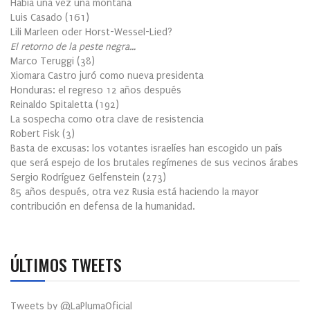
Había una vez una montaña
Luis Casado
(
161
)
Lili Marleen oder Horst-Wessel-Lied?
El retorno de la peste negra…
Marco Teruggi
(
38
)
Xiomara Castro juró como nueva presidenta
Honduras: el regreso 12 años después
Reinaldo Spitaletta
(
192
)
La sospecha como otra clave de resistencia
Robert Fisk
(
3
)
Basta de excusas: los votantes israelíes han escogido un país
que será espejo de los brutales regímenes de sus vecinos árabes
Sergio Rodríguez Gelfenstein
(
273
)
85 años después, otra vez Rusia está haciendo la mayor
contribución en defensa de la humanidad.
ÚLTIMOS TWEETS
Tweets by @LaPlumaOficial