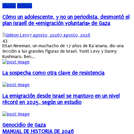
Mundo
Política
Cómo un adolescente, y no un periodista, desmontó el
plan israelí de «emigración voluntaria» de Gaza
Author
Posted
Gideon Levy
7 agosto, 2026
7 agosto, 2026
on
43
Eitan Newman, un muchacho de 17 años de Ra’anana, dio una
lección a las grandes figuras de Israel. Yonit Levy y Danny
Kushmaro, Ben...
La sospecha como otra clave de resistencia
La emigración desde Israel se mantuvo en un nivel
récord en 2025, según un estudio
Genocidio de Gaza
MANUAL DE HISTORIA DE 2046