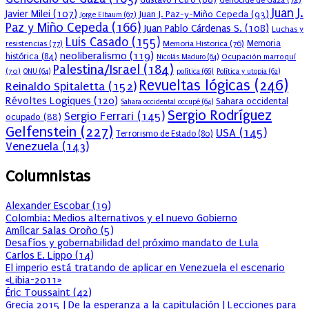
Juan J.
Javier Milei
(107)
Juan J. Paz-y-Miño Cepeda
(93)
Jorge Elbaum
(67)
Paz y Miño Cepeda
(166)
Juan Pablo Cárdenas S.
(108)
Luchas y
Luis Casado
(155)
resistencias
(77)
Memoria Historica
(76)
Memoria
neoliberalismo
(119)
histórica
(84)
Ocupación marroquí
Nicolás Maduro
(64)
Palestina/Israel
(184)
(70)
política
(66)
ONU
(64)
Política y utopia
(62)
Revueltas lógicas
(246)
Reinaldo Spitaletta
(152)
Révoltes Logiques
(120)
Sahara occidental
Sahara occidental occupé
(64)
Sergio Rodríguez
Sergio Ferrari
(145)
ocupado
(88)
Gelfenstein
(227)
USA
(145)
Terrorismo de Estado
(80)
Venezuela
(143)
Columnistas
Alexander Escobar
(
19
)
Colombia: Medios alternativos y el nuevo Gobierno
Amílcar Salas Oroño
(
5
)
Desafíos y gobernabilidad del próximo mandato de Lula
Carlos E. Lippo
(
14
)
El imperio está tratando de aplicar en Venezuela el escenario
«Libia-2011»
Éric Toussaint
(
42
)
Grecia 2015 | De la esperanza a la capitulación | Lecciones para