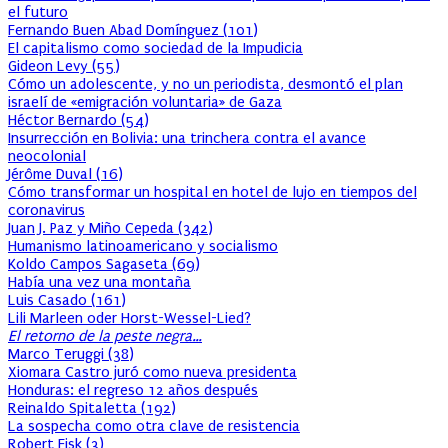
el futuro
Fernando Buen Abad Domínguez
(
101
)
El capitalismo como sociedad de la Impudicia
Gideon Levy
(
55
)
Cómo un adolescente, y no un periodista, desmontó el plan
israelí de «emigración voluntaria» de Gaza
Héctor Bernardo
(
54
)
Insurrección en Bolivia: una trinchera contra el avance
neocolonial
Jérôme Duval
(
16
)
Cómo transformar un hospital en hotel de lujo en tiempos del
coronavirus
Juan J. Paz y Miño Cepeda
(
342
)
Humanismo latinoamericano y socialismo
Koldo Campos Sagaseta
(
69
)
Había una vez una montaña
Luis Casado
(
161
)
Lili Marleen oder Horst-Wessel-Lied?
El retorno de la peste negra…
Marco Teruggi
(
38
)
Xiomara Castro juró como nueva presidenta
Honduras: el regreso 12 años después
Reinaldo Spitaletta
(
192
)
La sospecha como otra clave de resistencia
Robert Fisk
(
3
)