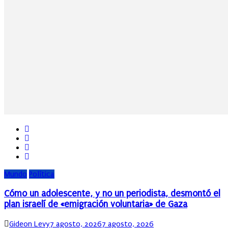
Mundo
Política
Cómo un adolescente, y no un periodista, desmontó el
plan israelí de «emigración voluntaria» de Gaza
Author
Posted
Gideon Levy
7 agosto, 2026
7 agosto, 2026