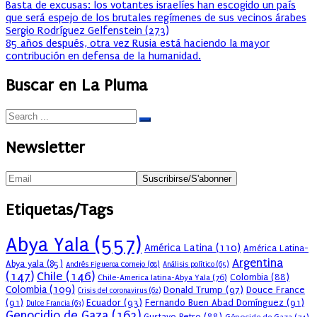
Basta de excusas: los votantes israelíes han escogido un país
que será espejo de los brutales regímenes de sus vecinos árabes
Sergio Rodríguez Gelfenstein
(
273
)
85 años después, otra vez Rusia está haciendo la mayor
contribución en defensa de la humanidad.
Buscar en La Pluma
Newsletter
Etiquetas/Tags
Abya Yala
(557)
América Latina
(110)
América Latina-
Argentina
Abya yala
(85)
Andrés Figueroa Cornejo
(68)
Análisis político
(65)
(147)
Chile
(146)
Colombia
(88)
Chile-America latina-Abya Yala
(76)
Colombia
(109)
Donald Trump
(97)
Douce France
Crisis del coronavirus
(62)
(91)
Ecuador
(93)
Fernando Buen Abad Domínguez
(91)
Dulce Francia
(63)
Genocidio de Gaza
(163)
Gustavo Petro
(88)
Génocide de Gaza
(74)