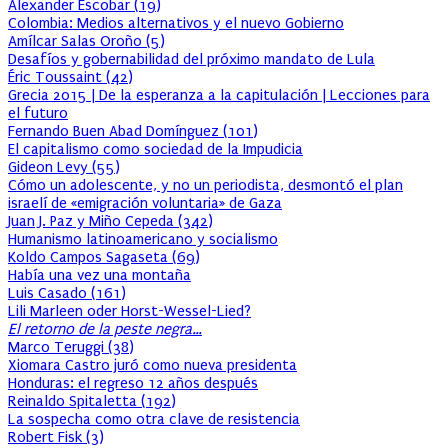
Alexander Escobar
(
19
)
Colombia: Medios alternativos y el nuevo Gobierno
Amílcar Salas Oroño
(
5
)
Desafíos y gobernabilidad del próximo mandato de Lula
Éric Toussaint
(
42
)
Grecia 2015 | De la esperanza a la capitulación | Lecciones para
el futuro
Fernando Buen Abad Domínguez
(
101
)
El capitalismo como sociedad de la Impudicia
Gideon Levy
(
55
)
Cómo un adolescente, y no un periodista, desmontó el plan
israelí de «emigración voluntaria» de Gaza
Juan J. Paz y Miño Cepeda
(
342
)
Humanismo latinoamericano y socialismo
Koldo Campos Sagaseta
(
69
)
Había una vez una montaña
Luis Casado
(
161
)
Lili Marleen oder Horst-Wessel-Lied?
El retorno de la peste negra…
Marco Teruggi
(
38
)
Xiomara Castro juró como nueva presidenta
Honduras: el regreso 12 años después
Reinaldo Spitaletta
(
192
)
La sospecha como otra clave de resistencia
Robert Fisk
(
3
)