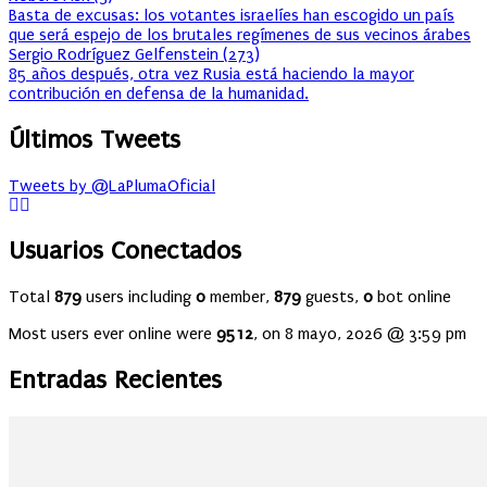
Basta de excusas: los votantes israelíes han escogido un país
que será espejo de los brutales regímenes de sus vecinos árabes
Sergio Rodríguez Gelfenstein
(
273
)
85 años después, otra vez Rusia está haciendo la mayor
contribución en defensa de la humanidad.
Últimos Tweets
Tweets by @LaPlumaOficial
Usuarios Conectados
Total
879
users including
0
member,
879
guests,
0
bot online
Most users ever online were
9512
, on 8 mayo, 2026 @ 3:59 pm
Entradas Recientes