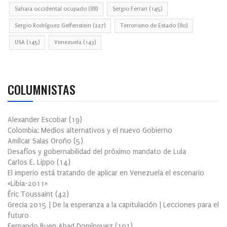
Sahara occidental ocupado
(88)
Sergio Ferrari
(145)
Sergio Rodríguez Gelfenstein
(227)
Terrorismo de Estado
(80)
USA
(145)
Venezuela
(143)
COLUMNISTAS
Alexander Escobar
(
19
)
Colombia: Medios alternativos y el nuevo Gobierno
Amílcar Salas Oroño
(
5
)
Desafíos y gobernabilidad del próximo mandato de Lula
Carlos E. Lippo
(
14
)
El imperio está tratando de aplicar en Venezuela el escenario
«Libia-2011»
Éric Toussaint
(
42
)
Grecia 2015 | De la esperanza a la capitulación | Lecciones para el
futuro
Fernando Buen Abad Domínguez
(
101
)