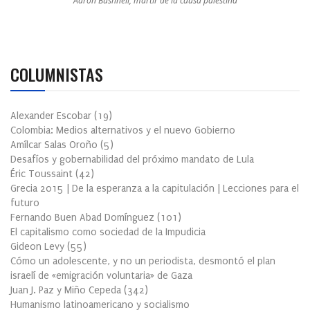
Aaron Bushnell, mártir de la causa palestina
COLUMNISTAS
Alexander Escobar
(
19
)
Colombia: Medios alternativos y el nuevo Gobierno
Amílcar Salas Oroño
(
5
)
Desafíos y gobernabilidad del próximo mandato de Lula
Éric Toussaint
(
42
)
Grecia 2015 | De la esperanza a la capitulación | Lecciones para el
futuro
Fernando Buen Abad Domínguez
(
101
)
El capitalismo como sociedad de la Impudicia
Gideon Levy
(
55
)
Cómo un adolescente, y no un periodista, desmontó el plan
israelí de «emigración voluntaria» de Gaza
Juan J. Paz y Miño Cepeda
(
342
)
Humanismo latinoamericano y socialismo