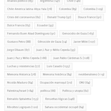
Análisis político
(65)
Argentina
(147)
Chile
(146)
Chile-America latina-Abya Yala
(76)
Colombia
(89)
Colombia
(109)
Crisis del coronavirus
(62)
Donald Trump
(97)
Douce France
(91)
Dulce Francia
(63)
Ecuador
(93)
Fernando Buen Abad Domínguez
(91)
Genocidio de Gaza
(163)
Gustavo Petro
(88)
Génocide de Gaza
(74)
Javier Milei
(107)
Jorge Elbaum
(67)
Juan J. Paz-y-Miño Cepeda
(93)
Juan J. Paz y Miño Cepeda
(166)
Juan Pablo Cárdenas S.
(108)
Luchas y resistencias
(77)
Luis Casado
(155)
Memoria Historica
(76)
Memoria histórica
(84)
neoliberalismo
(119)
Nicolás Maduro
(64)
Ocupación marroquí
(70)
ONU
(64)
Palestina/Israel
(184)
política
(66)
Política y utopia
(62)
Reinaldo Spitaletta
(153)
Revueltas lógicas
(246)
Révoltes Logiques
(120)
Sahara occidental occupé
(64)