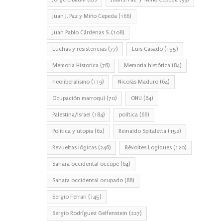
Juan J. Paz y Miño Cepeda
(166)
Juan Pablo Cárdenas S.
(108)
Luchas y resistencias
(77)
Luis Casado
(155)
Memoria Historica
(76)
Memoria histórica
(84)
neoliberalismo
(119)
Nicolás Maduro
(64)
Ocupación marroquí
(70)
ONU
(64)
Palestina/Israel
(184)
política
(66)
Política y utopia
(62)
Reinaldo Spitaletta
(152)
Revueltas lógicas
(246)
Révoltes Logiques
(120)
Sahara occidental occupé
(64)
Sahara occidental ocupado
(88)
Sergio Ferrari
(145)
Sergio Rodríguez Gelfenstein
(227)