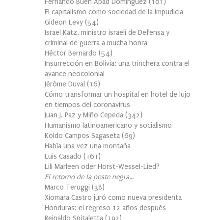
Fernando Buen Abad Domínguez
(
101
)
El capitalismo como sociedad de la Impudicia
Gideon Levy
(
54
)
Israel Katz, ministro israelí de Defensa y
criminal de guerra a mucha honra
Héctor Bernardo
(
54
)
Insurrección en Bolivia: una trinchera contra el
avance neocolonial
Jérôme Duval
(
16
)
Cómo transformar un hospital en hotel de lujo
en tiempos del coronavirus
Juan J. Paz y Miño Cepeda
(
342
)
Humanismo latinoamericano y socialismo
Koldo Campos Sagaseta
(
69
)
Había una vez una montaña
Luis Casado
(
161
)
Lili Marleen oder Horst-Wessel-Lied?
El retorno de la peste negra…
Marco Teruggi
(
38
)
Xiomara Castro juró como nueva presidenta
Honduras: el regreso 12 años después
Reinaldo Spitaletta
(
192
)