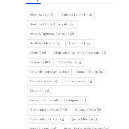
Abya Yala
(557)
América Latina
(110)
América Latina-Abya yala
(85)
Andrés Figueroa Cornejo
(68)
Análisis político
(65)
Argentina
(147)
Chile
(146)
Chile-America latina-Abya Yala
(76)
Colombia
(88)
Colombia
(109)
Crisis del coronavirus
(62)
Donald Trump
(97)
Douce France
(91)
Dulce Francia
(63)
Ecuador
(93)
Fernando Buen Abad Domínguez
(91)
Genocidio de Gaza
(162)
Gustavo Petro
(88)
Génocide de Gaza
(74)
Javier Milei
(107)
Jorge Elbaum
(67)
Juan J. Paz-y-Miño Cepeda
(93)