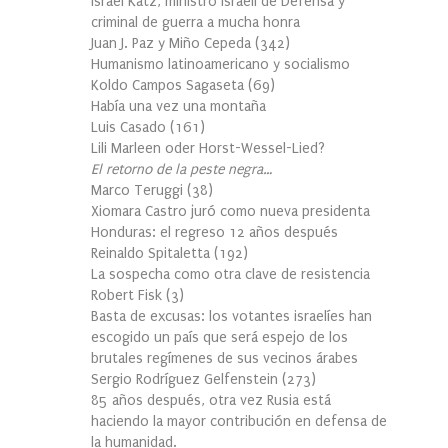
Israel Katz, ministro israelí de Defensa y
criminal de guerra a mucha honra
Juan J. Paz y Miño Cepeda
(
342
)
Humanismo latinoamericano y socialismo
Koldo Campos Sagaseta
(
69
)
Había una vez una montaña
Luis Casado
(
161
)
Lili Marleen oder Horst-Wessel-Lied?
El retorno de la peste negra…
Marco Teruggi
(
38
)
Xiomara Castro juró como nueva presidenta
Honduras: el regreso 12 años después
Reinaldo Spitaletta
(
192
)
La sospecha como otra clave de resistencia
Robert Fisk
(
3
)
Basta de excusas: los votantes israelíes han
escogido un país que será espejo de los
brutales regímenes de sus vecinos árabes
Sergio Rodríguez Gelfenstein
(
273
)
85 años después, otra vez Rusia está
haciendo la mayor contribución en defensa de
la humanidad.