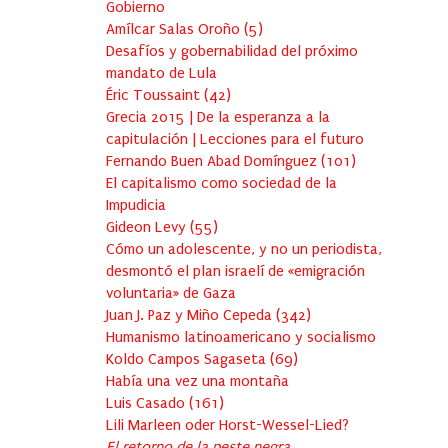
Gobierno
Amílcar Salas Oroño
(
5
)
Desafíos y gobernabilidad del próximo
mandato de Lula
Éric Toussaint
(
42
)
Grecia 2015 | De la esperanza a la
capitulación | Lecciones para el futuro
Fernando Buen Abad Domínguez
(
101
)
El capitalismo como sociedad de la
Impudicia
Gideon Levy
(
55
)
Cómo un adolescente, y no un periodista,
desmontó el plan israelí de «emigración
voluntaria» de Gaza
Juan J. Paz y Miño Cepeda
(
342
)
Humanismo latinoamericano y socialismo
Koldo Campos Sagaseta
(
69
)
Había una vez una montaña
Luis Casado
(
161
)
Lili Marleen oder Horst-Wessel-Lied?
El retorno de la peste negra…