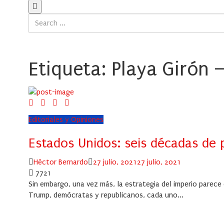
Etiqueta:
Playa Girón 
Editoriales y Opiniones
Estados Unidos: seis décadas de 
Author
Posted
Héctor Bernardo
27 julio, 2021
27 julio, 2021
on
7721
Sin embargo, una vez más, la estrategia del imperio parece
Trump, demócratas y republicanos, cada uno...