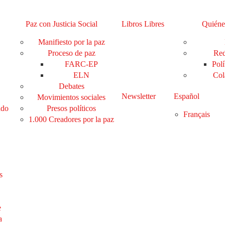
Paz con Justicia Social
Libros Libres
Quiéne
Manifiesto por la paz
Proceso de paz
Red
FARC-EP
Polí
ELN
Col
Debates
Newsletter
Español
Movimientos sociales
ado
Presos políticos
Français
1.000 Creadores por la paz
s
e
a