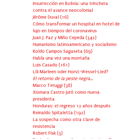
Insurrección en Bolivia: una trinchera
contra el avance neocolonial
Jérôme Duval
(
16
)
Cómo transformar un hospital en hotel de
lujo en tiempos del coronavirus
Juan J. Paz y Miño Cepeda
(
342
)
Humanismo latinoamericano y socialismo
Koldo Campos Sagaseta
(
69
)
Había una vez una montaña
Luis Casado
(
161
)
Lili Marleen oder Horst-Wessel-Lied?
El retorno de la peste negra…
Marco Teruggi
(
38
)
Xiomara Castro juró como nueva
presidenta
Honduras: el regreso 12 años después
Reinaldo Spitaletta
(
192
)
La sospecha como otra clave de
resistencia
Robert Fisk
(
3
)