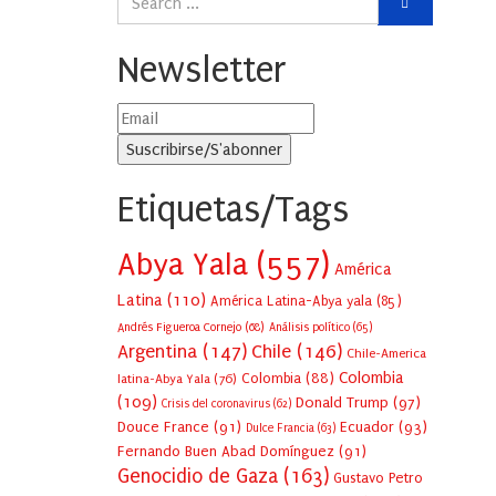
Newsletter
Etiquetas/Tags
Abya Yala
(557)
América
Latina
(110)
América Latina-Abya yala
(85)
Andrés Figueroa Cornejo
(68)
Análisis político
(65)
Argentina
(147)
Chile
(146)
Chile-America
Colombia
Colombia
(88)
latina-Abya Yala
(76)
(109)
Donald Trump
(97)
Crisis del coronavirus
(62)
Douce France
(91)
Ecuador
(93)
Dulce Francia
(63)
Fernando Buen Abad Domínguez
(91)
Genocidio de Gaza
(163)
Gustavo Petro