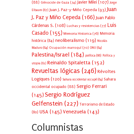
Javier Milei
(107)
(88)
Génocide de Gaza
(74)
Jorge
Juan
Juan J. Paz-y-Miño Cepeda
(93)
Elbaum
(67)
J. Paz y Miño Cepeda
(166)
Juan Pablo
Luis
Cárdenas S.
(108)
Luchas y resistencias
(77)
Casado
(155)
Memoria Historica
(76)
Memoria
neoliberalismo
(119)
histórica
(84)
Nicolás
Ocupación marroquí
(70)
Maduro
(64)
ONU
(64)
Palestina/Israel
(184)
política
(66)
Política y
Reinaldo Spitaletta
(152)
utopia
(62)
Revueltas lógicas
(246)
Révoltes
Logiques
(120)
Sahara
Sahara occidental occupé
(64)
Sergio Ferrari
occidental ocupado
(88)
Sergio Rodríguez
(145)
Gelfenstein
(227)
Terrorismo de Estado
USA
(145)
Venezuela
(143)
(80)
Columnistas