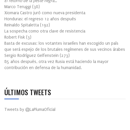
El retorno de la peste negra…
Marco Teruggi
(
38
)
Xiomara Castro juró como nueva presidenta
Honduras: el regreso 12 años después
Reinaldo Spitaletta
(
192
)
La sospecha como otra clave de resistencia
Robert Fisk
(
3
)
Basta de excusas: los votantes israelíes han escogido un país
que será espejo de los brutales regímenes de sus vecinos árabes
Sergio Rodríguez Gelfenstein
(
273
)
85 años después, otra vez Rusia está haciendo la mayor
contribución en defensa de la humanidad.
ÚLTIMOS TWEETS
Tweets by @LaPlumaOficial