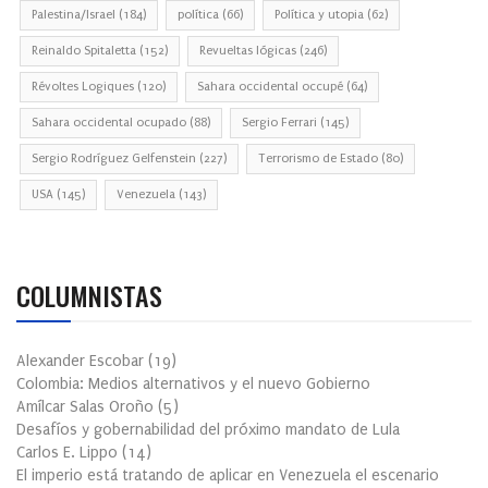
Palestina/Israel
(184)
política
(66)
Política y utopia
(62)
Reinaldo Spitaletta
(152)
Revueltas lógicas
(246)
Révoltes Logiques
(120)
Sahara occidental occupé
(64)
Sahara occidental ocupado
(88)
Sergio Ferrari
(145)
Sergio Rodríguez Gelfenstein
(227)
Terrorismo de Estado
(80)
USA
(145)
Venezuela
(143)
COLUMNISTAS
Alexander Escobar
(
19
)
Colombia: Medios alternativos y el nuevo Gobierno
Amílcar Salas Oroño
(
5
)
Desafíos y gobernabilidad del próximo mandato de Lula
Carlos E. Lippo
(
14
)
El imperio está tratando de aplicar en Venezuela el escenario