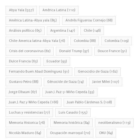
Abya Yala
(557)
América Latina
(110)
América Latina-Abya yala
(85)
Andrés Figueroa Cornejo
(68)
Análisis político
(65)
Argentina
(147)
Chile
(146)
Chile-America latina-Abya Yala
(76)
Colombia
(88)
Colombia
(109)
Crisis del coronavirus
(62)
Donald Trump
(97)
Douce France
(91)
Dulce Francia
(63)
Ecuador
(93)
Fernando Buen Abad Domínguez
(91)
Genocidio de Gaza
(162)
Gustavo Petro
(88)
Génocide de Gaza
(74)
Javier Milei
(107)
Jorge Elbaum
(67)
Juan J. Paz-y-Miño Cepeda
(93)
Juan J. Paz y Miño Cepeda
(166)
Juan Pablo Cárdenas S.
(108)
Luchas y resistencias
(77)
Luis Casado
(155)
Memoria Historica
(76)
Memoria histórica
(84)
neoliberalismo
(119)
Nicolás Maduro
(64)
Ocupación marroquí
(70)
ONU
(64)