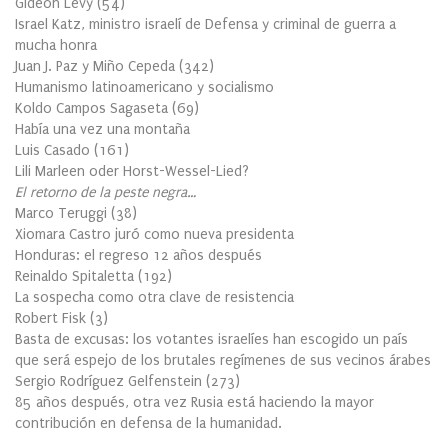
Gideon Levy
(
54
)
Israel Katz, ministro israelí de Defensa y criminal de guerra a
mucha honra
Juan J. Paz y Miño Cepeda
(
342
)
Humanismo latinoamericano y socialismo
Koldo Campos Sagaseta
(
69
)
Había una vez una montaña
Luis Casado
(
161
)
Lili Marleen oder Horst-Wessel-Lied?
El retorno de la peste negra…
Marco Teruggi
(
38
)
Xiomara Castro juró como nueva presidenta
Honduras: el regreso 12 años después
Reinaldo Spitaletta
(
192
)
La sospecha como otra clave de resistencia
Robert Fisk
(
3
)
Basta de excusas: los votantes israelíes han escogido un país
que será espejo de los brutales regímenes de sus vecinos árabes
Sergio Rodríguez Gelfenstein
(
273
)
85 años después, otra vez Rusia está haciendo la mayor
contribución en defensa de la humanidad.