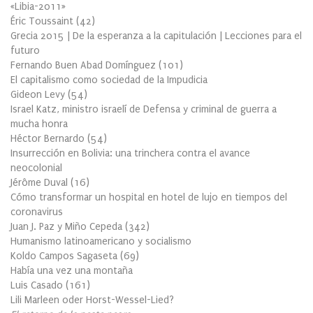
«Libia-2011»
Éric Toussaint
(
42
)
Grecia 2015 | De la esperanza a la capitulación | Lecciones para el
futuro
Fernando Buen Abad Domínguez
(
101
)
El capitalismo como sociedad de la Impudicia
Gideon Levy
(
54
)
Israel Katz, ministro israelí de Defensa y criminal de guerra a
mucha honra
Héctor Bernardo
(
54
)
Insurrección en Bolivia: una trinchera contra el avance
neocolonial
Jérôme Duval
(
16
)
Cómo transformar un hospital en hotel de lujo en tiempos del
coronavirus
Juan J. Paz y Miño Cepeda
(
342
)
Humanismo latinoamericano y socialismo
Koldo Campos Sagaseta
(
69
)
Había una vez una montaña
Luis Casado
(
161
)
Lili Marleen oder Horst-Wessel-Lied?