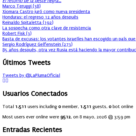
El retorno de la peste negra…
Marco Teruggi
(
38
)
Xiomara Castro juró como nueva presidenta
Honduras: el regreso 12 años después
Reinaldo Spitaletta
(
192
)
La sospecha como otra clave de resistencia
Robert Fisk
(
3
)
Basta de excusas: los votantes israelíes han escogido un país que
Sergio Rodríguez Gelfenstein
(
273
)
85 años después, otra vez Rusia está haciendo la mayor contribuc
Últimos Tweets
Tweets by @LaPlumaOficial
Usuarios Conectados
Total
1.511
users including
0
member,
1.511
guests,
0
bot online
Most users ever online were
9512
, on 8 mayo, 2026 @ 3:59 pm
Entradas Recientes