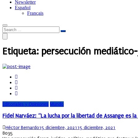
Newsletter
Español
Français
Etiqueta:
persecución mediático-j
Editoriales y Opiniones
Mundo
Fidel Narváez: “La lucha por la libertad de Assange es la 
Author
Posted
Héctor Bernardo
15 diciembre, 2021
15 diciembre, 2021
on
8035