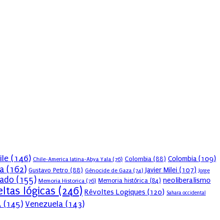
ile
(146)
Colombia
(109)
Colombia
(88)
Chile-America latina-Abya Yala
(76)
a
(162)
Javier Milei
(107)
Gustavo Petro
(88)
Génocide de Gaza
(74)
Jorge
sado
(155)
neoliberalismo
Memoria Historica
(76)
Memoria histórica
(84)
ltas lógicas
(246)
Révoltes Logiques
(120)
Sahara occidental
A
(145)
Venezuela
(143)