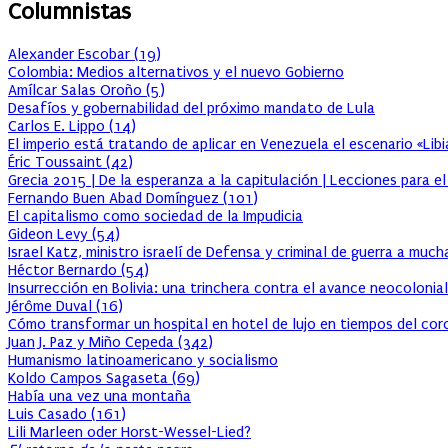
Columnistas
Alexander Escobar
(
19
)
Colombia: Medios alternativos y el nuevo Gobierno
Amílcar Salas Oroño
(
5
)
Desafíos y gobernabilidad del próximo mandato de Lula
Carlos E. Lippo
(
14
)
El imperio está tratando de aplicar en Venezuela el escenario «Lib
Éric Toussaint
(
42
)
Grecia 2015 | De la esperanza a la capitulación | Lecciones para e
Fernando Buen Abad Domínguez
(
101
)
El capitalismo como sociedad de la Impudicia
Gideon Levy
(
54
)
Israel Katz, ministro israelí de Defensa y criminal de guerra a muc
Héctor Bernardo
(
54
)
Insurrección en Bolivia: una trinchera contra el avance neocolonial
Jérôme Duval
(
16
)
Cómo transformar un hospital en hotel de lujo en tiempos del cor
Juan J. Paz y Miño Cepeda
(
342
)
Humanismo latinoamericano y socialismo
Koldo Campos Sagaseta
(
69
)
Había una vez una montaña
Luis Casado
(
161
)
Lili Marleen oder Horst-Wessel-Lied?