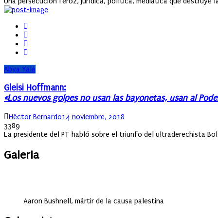
Una persecución feroz, jurídica, política, mediática que destruye la
Abya Yala
Gleisi Hoffmann:
«Los nuevos golpes no usan las bayonetas, usan al Poder 
Author
Posted
Héctor Bernardo
14 noviembre, 2018
on
3389
La presidente del PT habló sobre el triunfo del ultraderechista Bol
Galeria
Aaron Bushnell, mártir de la causa palestina