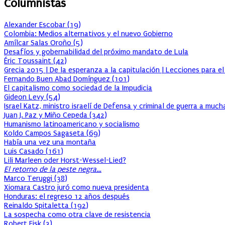
Columnistas
Alexander Escobar
(
19
)
Colombia: Medios alternativos y el nuevo Gobierno
Amílcar Salas Oroño
(
5
)
Desafíos y gobernabilidad del próximo mandato de Lula
Éric Toussaint
(
42
)
Grecia 2015 | De la esperanza a la capitulación | Lecciones para e
Fernando Buen Abad Domínguez
(
101
)
El capitalismo como sociedad de la Impudicia
Gideon Levy
(
54
)
Israel Katz, ministro israelí de Defensa y criminal de guerra a muc
Juan J. Paz y Miño Cepeda
(
342
)
Humanismo latinoamericano y socialismo
Koldo Campos Sagaseta
(
69
)
Había una vez una montaña
Luis Casado
(
161
)
Lili Marleen oder Horst-Wessel-Lied?
El retorno de la peste negra…
Marco Teruggi
(
38
)
Xiomara Castro juró como nueva presidenta
Honduras: el regreso 12 años después
Reinaldo Spitaletta
(
192
)
La sospecha como otra clave de resistencia
Robert Fisk
(
3
)