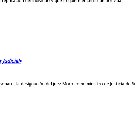
 reputación del individuo y que lo quiere encerrar de por vida.
Judicial»
sonaro, la designación del juez Moro como ministro de Justicia de Bra