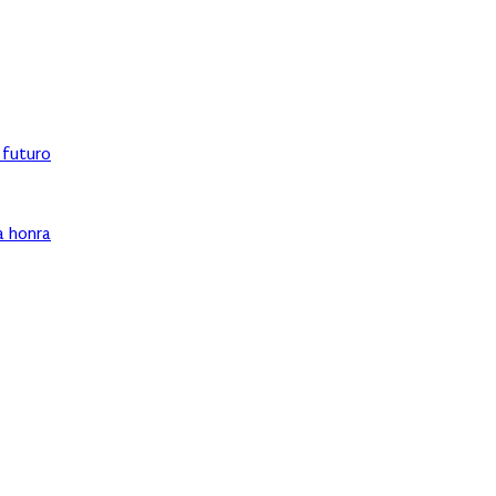
l futuro
ha honra