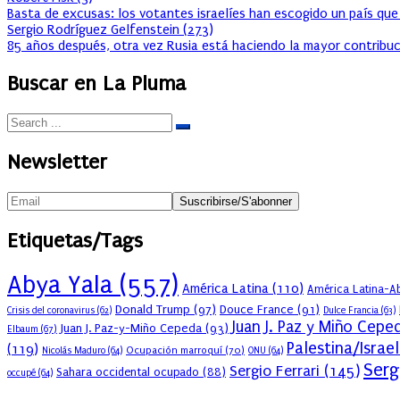
Basta de excusas: los votantes israelíes han escogido un país que
Sergio Rodríguez Gelfenstein
(
273
)
85 años después, otra vez Rusia está haciendo la mayor contribuc
Buscar en La Pluma
Newsletter
Etiquetas/Tags
Abya Yala
(557)
América Latina
(110)
América Latina-Ab
Donald Trump
(97)
Douce France
(91)
Crisis del coronavirus
(62)
Dulce Francia
(63)
Juan J. Paz y Miño Cepe
Juan J. Paz-y-Miño Cepeda
(93)
Elbaum
(67)
Palestina/Israel
(119)
Ocupación marroquí
(70)
Nicolás Maduro
(64)
ONU
(64)
Serg
Sergio Ferrari
(145)
Sahara occidental ocupado
(88)
occupé
(64)