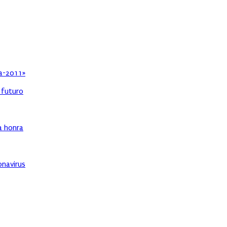
ia-2011»
l futuro
ha honra
onavirus