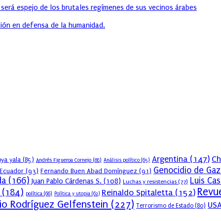
 será espejo de los brutales regímenes de sus vecinos árabes
ión en defensa de la humanidad.
Argentina
(147)
Ch
ya yala
(85)
Andrés Figueroa Cornejo
(68)
Análisis político
(65)
Genocidio de Gaz
Ecuador
(93)
Fernando Buen Abad Domínguez
(91)
da
(166)
Luis Ca
Juan Pablo Cárdenas S.
(108)
Luchas y resistencias
(77)
Revue
(184)
Reinaldo Spitaletta
(152)
política
(66)
Política y utopia
(62)
io Rodríguez Gelfenstein
(227)
US
Terrorismo de Estado
(80)