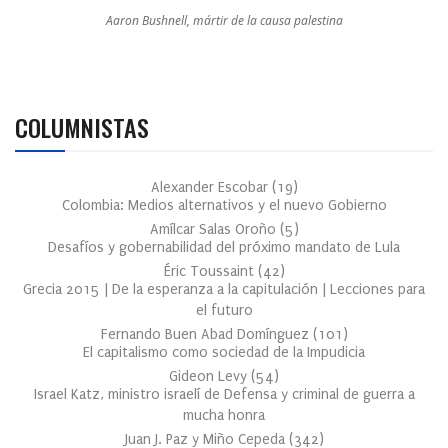
Aaron Bushnell, mártir de la causa palestina
COLUMNISTAS
Alexander Escobar
(
19
)
Colombia: Medios alternativos y el nuevo Gobierno
Amílcar Salas Oroño
(
5
)
Desafíos y gobernabilidad del próximo mandato de Lula
Éric Toussaint
(
42
)
Grecia 2015 | De la esperanza a la capitulación | Lecciones para
el futuro
Fernando Buen Abad Domínguez
(
101
)
El capitalismo como sociedad de la Impudicia
Gideon Levy
(
54
)
Israel Katz, ministro israelí de Defensa y criminal de guerra a
mucha honra
Juan J. Paz y Miño Cepeda
(
342
)