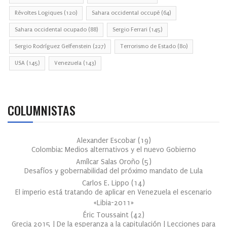
Révoltes Logiques
(120)
Sahara occidental occupé
(64)
Sahara occidental ocupado
(88)
Sergio Ferrari
(145)
Sergio Rodríguez Gelfenstein
(227)
Terrorismo de Estado
(80)
USA
(145)
Venezuela
(143)
COLUMNISTAS
Alexander Escobar
(
19
)
Colombia: Medios alternativos y el nuevo Gobierno
Amílcar Salas Oroño
(
5
)
Desafíos y gobernabilidad del próximo mandato de Lula
Carlos E. Lippo
(
14
)
El imperio está tratando de aplicar en Venezuela el escenario
«Libia-2011»
Éric Toussaint
(
42
)
Grecia 2015 | De la esperanza a la capitulación | Lecciones para