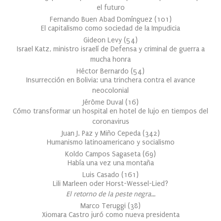
el futuro
Fernando Buen Abad Domínguez
(
101
)
El capitalismo como sociedad de la Impudicia
Gideon Levy
(
54
)
Israel Katz, ministro israelí de Defensa y criminal de guerra a
mucha honra
Héctor Bernardo
(
54
)
Insurrección en Bolivia: una trinchera contra el avance
neocolonial
Jérôme Duval
(
16
)
Cómo transformar un hospital en hotel de lujo en tiempos del
coronavirus
Juan J. Paz y Miño Cepeda
(
342
)
Humanismo latinoamericano y socialismo
Koldo Campos Sagaseta
(
69
)
Había una vez una montaña
Luis Casado
(
161
)
Lili Marleen oder Horst-Wessel-Lied?
El retorno de la peste negra…
Marco Teruggi
(
38
)
Xiomara Castro juró como nueva presidenta