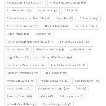
América Latina-Abya yala
(85)
Andrés Figueroa Cornejo
(68)
Análisis político
(65)
Argentina
(147)
Chile
(146)
Chile-America latina-Abya Yala
(76)
Colombia
(88)
Colombia
(109)
Crisis del coronavirus
(62)
Donald Trump
(97)
Douce France
(91)
Dulce Francia
(63)
Ecuador
(93)
Fernando Buen Abad Domínguez
(91)
Genocidio de Gaza
(162)
Gustavo Petro
(88)
Génocide de Gaza
(74)
Javier Milei
(107)
Jorge Elbaum
(67)
Juan J. Paz-y-Miño Cepeda
(93)
Juan J. Paz y Miño Cepeda
(166)
Juan Pablo Cárdenas S.
(108)
Luchas y resistencias
(77)
Luis Casado
(155)
Memoria Historica
(76)
Memoria histórica
(84)
neoliberalismo
(119)
Nicolás Maduro
(64)
Ocupación marroquí
(70)
ONU
(64)
Palestina/Israel
(184)
política
(66)
Política y utopia
(62)
Reinaldo Spitaletta
(152)
Revueltas lógicas
(246)