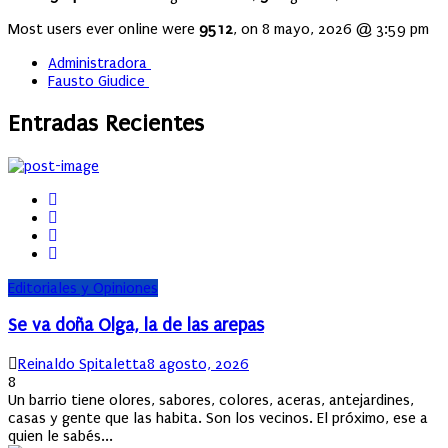
Most users ever online were
9512
, on 8 mayo, 2026 @ 3:59 pm
Administradora
Fausto Giudice
Entradas Recientes
Editoriales y Opiniones
Se va doña Olga, la de las arepas
Author
Posted
Reinaldo Spitaletta
8 agosto, 2026
on
8
Un barrio tiene olores, sabores, colores, aceras, antejardines,
casas y gente que las habita. Son los vecinos. El próximo, ese a
quien le sabés...