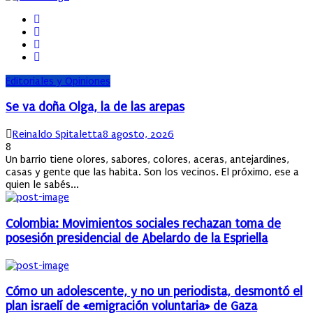
Editoriales y Opiniones
Se va doña Olga, la de las arepas
Author
Posted
Reinaldo Spitaletta
8 agosto, 2026
on
8
Un barrio tiene olores, sabores, colores, aceras, antejardines,
casas y gente que las habita. Son los vecinos. El próximo, ese a
quien le sabés...
Colombia: Movimientos sociales rechazan toma de
posesión presidencial de Abelardo de la Espriella
Cómo un adolescente, y no un periodista, desmontó el
plan israelí de «emigración voluntaria» de Gaza