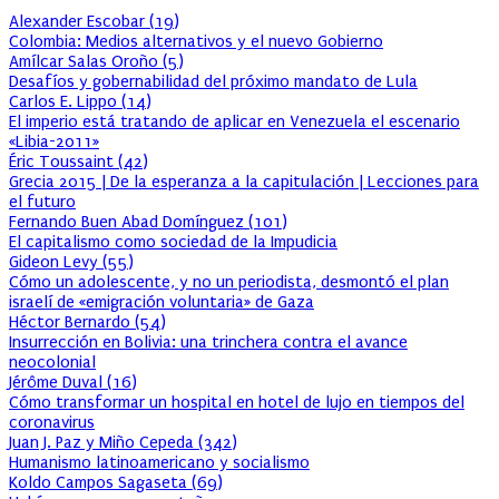
Alexander Escobar
(
19
)
Colombia: Medios alternativos y el nuevo Gobierno
Amílcar Salas Oroño
(
5
)
Desafíos y gobernabilidad del próximo mandato de Lula
Carlos E. Lippo
(
14
)
El imperio está tratando de aplicar en Venezuela el escenario
«Libia-2011»
Éric Toussaint
(
42
)
Grecia 2015 | De la esperanza a la capitulación | Lecciones para
el futuro
Fernando Buen Abad Domínguez
(
101
)
El capitalismo como sociedad de la Impudicia
Gideon Levy
(
55
)
Cómo un adolescente, y no un periodista, desmontó el plan
israelí de «emigración voluntaria» de Gaza
Héctor Bernardo
(
54
)
Insurrección en Bolivia: una trinchera contra el avance
neocolonial
Jérôme Duval
(
16
)
Cómo transformar un hospital en hotel de lujo en tiempos del
coronavirus
Juan J. Paz y Miño Cepeda
(
342
)
Humanismo latinoamericano y socialismo
Koldo Campos Sagaseta
(
69
)