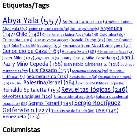
Etiquetas/Tags
Abya Yala
(557)
América Latina
(110)
América Latina-
Argentina
Abya yala
(85)
Andrés Figueroa Cornejo
(68)
Análisis político
(65)
(147)
Chile
(146)
Colombia
(89)
Chile-America latina-Abya Yala
(76)
Colombia
(109)
Donald Trump
(97)
Douce France
Crisis del coronavirus
(62)
(91)
Ecuador
(93)
Fernando Buen Abad Domínguez
(91)
Dulce Francia
(63)
Genocidio de Gaza
(163)
Gustavo Petro
(88)
Génocide de Gaza
(74)
Juan J.
Javier Milei
(107)
Juan J. Paz-y-Miño Cepeda
(93)
Jorge Elbaum
(67)
Paz y Miño Cepeda
(166)
Juan Pablo Cárdenas S.
(108)
Luchas y
Luis Casado
(155)
resistencias
(77)
Memoria Historica
(76)
Memoria
neoliberalismo
(119)
histórica
(84)
Ocupación marroquí
Nicolás Maduro
(64)
Palestina/Israel
(184)
(70)
política
(66)
ONU
(64)
Política y utopia
(62)
Revueltas lógicas
(246)
Reinaldo Spitaletta
(153)
Révoltes Logiques
(120)
Sahara occidental
Sahara occidental occupé
(64)
Sergio Rodríguez
Sergio Ferrari
(145)
ocupado
(88)
Gelfenstein
(227)
USA
(145)
Terrorismo de Estado
(80)
Venezuela
(143)
Columnistas