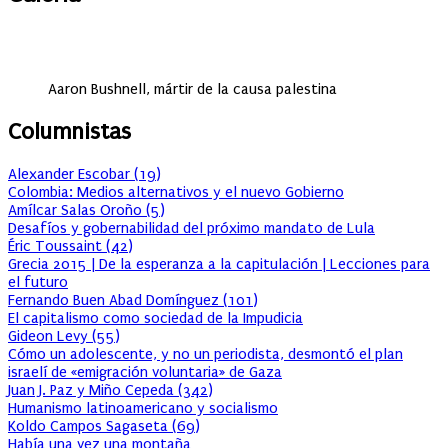
Aaron Bushnell, mártir de la causa palestina
Columnistas
Alexander Escobar
(
19
)
Colombia: Medios alternativos y el nuevo Gobierno
Amílcar Salas Oroño
(
5
)
Desafíos y gobernabilidad del próximo mandato de Lula
Éric Toussaint
(
42
)
Grecia 2015 | De la esperanza a la capitulación | Lecciones para
el futuro
Fernando Buen Abad Domínguez
(
101
)
El capitalismo como sociedad de la Impudicia
Gideon Levy
(
55
)
Cómo un adolescente, y no un periodista, desmontó el plan
israelí de «emigración voluntaria» de Gaza
Juan J. Paz y Miño Cepeda
(
342
)
Humanismo latinoamericano y socialismo
Koldo Campos Sagaseta
(
69
)
Había una vez una montaña