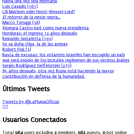
Había una vez una montaña
Luis Casado
(
161
)
Lili Marleen oder Horst-Wessel-Lied?
El retorno de la peste negra…
Marco Teruggi
(
38
)
Xiomara Castro juró como nueva presidenta
Honduras: el regreso 12 años después
Reinaldo Spitaletta
(
193
)
Se va doña Olga, la de las arepas
Robert Fisk
(
3
)
Basta de excusas: los votantes israelíes han escogido un país
que será espejo de los brutales regímenes de sus vecinos árabes
Sergio Rodríguez Gelfenstein
(
273
)
85 años después, otra vez Rusia está haciendo la mayor
contribución en defensa de la humanidad.
Últimos Tweets
Tweets by @LaPlumaOficial
Usuarios Conectados
Total
964
users including
2
members,
962
guests,
0
bot online