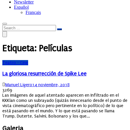
Newsletter
Español
Français
Etiqueta:
Películas
Teatro - Cine
La gloriosa resurrección de Spike Lee
Author
Posted
Manuel Ligero
14 noviembre, 2018
on
3269
Las imágenes de aquel atentado aparecen en Infiltrado en el
KKKlan como un subrayado (quizás innecesario desde el punto de
vista cinematográfico pero pertinente en lo político) de lo que
está pasando en el mundo. Y lo que está pasando se llama
Trump, Duterte, Salvini, Bolsonaro y los que...
Galeria