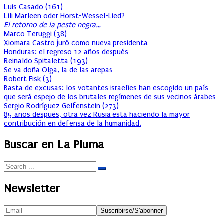
Luis Casado
(
161
)
Lili Marleen oder Horst-Wessel-Lied?
El retorno de la peste negra…
Marco Teruggi
(
38
)
Xiomara Castro juró como nueva presidenta
Honduras: el regreso 12 años después
Reinaldo Spitaletta
(
193
)
Se va doña Olga, la de las arepas
Robert Fisk
(
3
)
Basta de excusas: los votantes israelíes han escogido un país
que será espejo de los brutales regímenes de sus vecinos árabes
Sergio Rodríguez Gelfenstein
(
273
)
85 años después, otra vez Rusia está haciendo la mayor
contribución en defensa de la humanidad.
Buscar en La Pluma
Newsletter