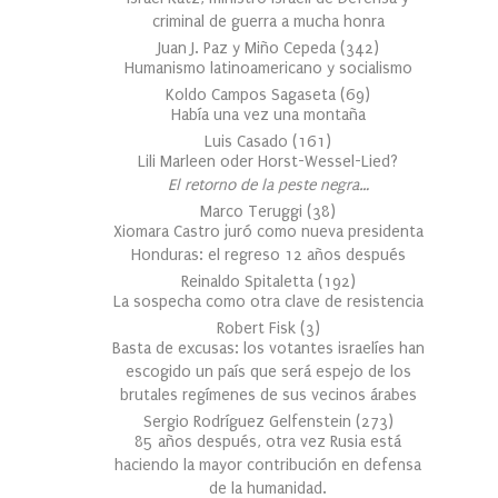
criminal de guerra a mucha honra
Juan J. Paz y Miño Cepeda
(
342
)
Humanismo latinoamericano y socialismo
Koldo Campos Sagaseta
(
69
)
Había una vez una montaña
Luis Casado
(
161
)
Lili Marleen oder Horst-Wessel-Lied?
El retorno de la peste negra…
Marco Teruggi
(
38
)
Xiomara Castro juró como nueva presidenta
Honduras: el regreso 12 años después
Reinaldo Spitaletta
(
192
)
La sospecha como otra clave de resistencia
Robert Fisk
(
3
)
Basta de excusas: los votantes israelíes han
escogido un país que será espejo de los
brutales regímenes de sus vecinos árabes
Sergio Rodríguez Gelfenstein
(
273
)
85 años después, otra vez Rusia está
haciendo la mayor contribución en defensa
de la humanidad.