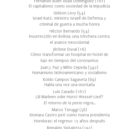
Fernando Buen Abad Domínguez
(
101
)
El capitalismo como sociedad de la Impudicia
Gideon Levy
(
54
)
Israel Katz, ministro israelí de Defensa y
criminal de guerra a mucha honra
Héctor Bernardo
(
54
)
Insurrección en Bolivia: una trinchera contra
el avance neocolonial
Jérôme Duval
(
16
)
Cómo transformar un hospital en hotel de
lujo en tiempos del coronavirus
Juan J. Paz y Miño Cepeda
(
342
)
Humanismo latinoamericano y socialismo
Koldo Campos Sagaseta
(
69
)
Había una vez una montaña
Luis Casado
(
161
)
Lili Marleen oder Horst-Wessel-Lied?
El retorno de la peste negra…
Marco Teruggi
(
38
)
Xiomara Castro juró como nueva presidenta
Honduras: el regreso 12 años después
Reinaldo Spitaletta
(
192
)