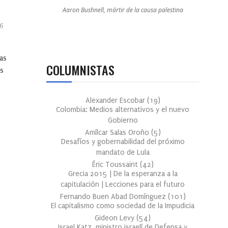
Aaron Bushnell, mártir de la causa palestina
6
las
COLUMNISTAS
es
Alexander Escobar
(
19
)
Colombia: Medios alternativos y el nuevo
Gobierno
Amílcar Salas Oroño
(
5
)
Desafíos y gobernabilidad del próximo
mandato de Lula
Éric Toussaint
(
42
)
Grecia 2015 | De la esperanza a la
capitulación | Lecciones para el futuro
Fernando Buen Abad Domínguez
(
101
)
El capitalismo como sociedad de la Impudicia
Gideon Levy
(
54
)
Israel Katz, ministro israelí de Defensa y