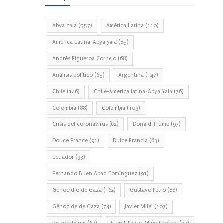
Abya Yala
(557)
América Latina
(110)
América Latina-Abya yala
(85)
Andrés Figueroa Cornejo
(68)
Análisis político
(65)
Argentina
(147)
Chile
(146)
Chile-America latina-Abya Yala
(76)
Colombia
(88)
Colombia
(109)
Crisis del coronavirus
(62)
Donald Trump
(97)
Douce France
(91)
Dulce Francia
(63)
Ecuador
(93)
Fernando Buen Abad Domínguez
(91)
Genocidio de Gaza
(162)
Gustavo Petro
(88)
Génocide de Gaza
(74)
Javier Milei
(107)
Jorge Elbaum
(67)
Juan J. Paz-y-Miño Cepeda
(93)