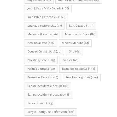
Juan J. Paz y Miño Cepeda
(166)
Juan Pablo Cárdenas S.
(108)
Luchas y resistencias
(77)
Luis Casado
(155)
Memoria Historica
(76)
Memoria histórica
(84)
neoliberalismo
(119)
Nicolás Maduro
(64)
Ocupación marroquí
(70)
ONU
(64)
Palestina/Israel
(184)
política
(66)
Política y utopia
(62)
Reinaldo Spitaletta
(152)
Revueltas lógicas
(246)
Révoltes Logiques
(120)
Sahara occidental occupé
(64)
Sahara occidental ocupado
(88)
Sergio Ferrari
(145)
Sergio Rodríguez Gelfenstein
(227)