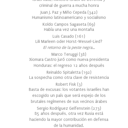
criminal de guerra a mucha honra
Juan J. Paz y Miño Cepeda
(
342
)
Humanismo latinoamericano y socialismo
Koldo Campos Sagaseta
(
69
)
Había una vez una montaña
Luis Casado
(
161
)
Lili Marleen oder Horst-Wessel-Lied?
El retorno de la peste negra…
Marco Teruggi
(
38
)
Xiomara Castro juró como nueva presidenta
Honduras: el regreso 12 años después
Reinaldo Spitaletta
(
192
)
La sospecha como otra clave de resistencia
Robert Fisk
(
3
)
Basta de excusas: los votantes israelíes han
escogido un país que será espejo de los
brutales regímenes de sus vecinos árabes
Sergio Rodríguez Gelfenstein
(
273
)
85 años después, otra vez Rusia está
haciendo la mayor contribución en defensa
de la humanidad.