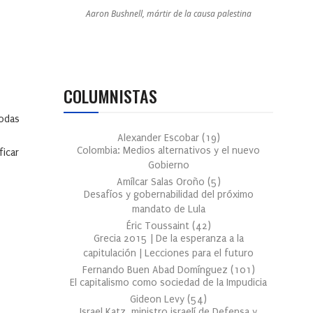
Aaron Bushnell, mártir de la causa palestina
COLUMNISTAS
todas
Alexander Escobar
(
19
)
Colombia: Medios alternativos y el nuevo
ficar
Gobierno
Amílcar Salas Oroño
(
5
)
Desafíos y gobernabilidad del próximo
mandato de Lula
Éric Toussaint
(
42
)
Grecia 2015 | De la esperanza a la
capitulación | Lecciones para el futuro
Fernando Buen Abad Domínguez
(
101
)
El capitalismo como sociedad de la Impudicia
Gideon Levy
(
54
)
Israel Katz, ministro israelí de Defensa y