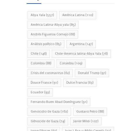
Abya Yala
(557)
América Latina
(110)
América Latina-Abya yala
(85)
Andrés Figueroa Cornejo
(68)
Análisis político
(65)
Argentina
(147)
Chile
(146)
Chile-America latina-Abya Yala
(76)
Colombia
(88)
Colombia
(109)
Crisis del coronavirus
(62)
Donald Trump
(97)
Douce France
(91)
Dulce Francia
(63)
Ecuador
(93)
Fernando Buen Abad Domínguez
(91)
Genocidio de Gaza
(162)
Gustavo Petro
(88)
Génocide de Gaza
(74)
Javier Milei
(107)
Jorge Elbaum
(67)
Juan J. Paz-y-Miño Cepeda
(93)