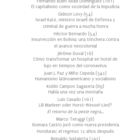
Fernando Buen Abad Domínguez
(
101
)
El capitalismo como sociedad de la Impudicia
Gideon Levy
(
54
)
Israel Katz, ministro israelí de Defensa y
criminal de guerra a mucha honra
Héctor Bernardo
(
54
)
Insurrección en Bolivia: una trinchera contra
el avance neocolonial
Jérôme Duval
(
16
)
Cómo transformar un hospital en hotel de
lujo en tiempos del coronavirus
Juan J. Paz y Miño Cepeda
(
342
)
Humanismo latinoamericano y socialismo
Koldo Campos Sagaseta
(
69
)
Había una vez una montaña
Luis Casado
(
161
)
Lili Marleen oder Horst-Wessel-Lied?
El retorno de la peste negra…
Marco Teruggi
(
38
)
Xiomara Castro juró como nueva presidenta
Honduras: el regreso 12 años después
Reinaldo Spitaletta
(
192
)