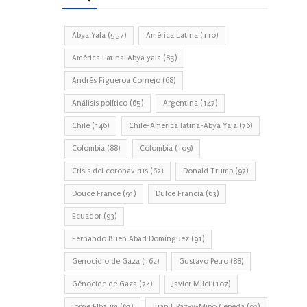
Abya Yala
(557)
América Latina
(110)
América Latina-Abya yala
(85)
Andrés Figueroa Cornejo
(68)
Análisis político
(65)
Argentina
(147)
Chile
(146)
Chile-America latina-Abya Yala
(76)
Colombia
(88)
Colombia
(109)
Crisis del coronavirus
(62)
Donald Trump
(97)
Douce France
(91)
Dulce Francia
(63)
Ecuador
(93)
Fernando Buen Abad Domínguez
(91)
Genocidio de Gaza
(162)
Gustavo Petro
(88)
Génocide de Gaza
(74)
Javier Milei
(107)
Jorge Elbaum
(67)
Juan J. Paz-y-Miño Cepeda
(93)