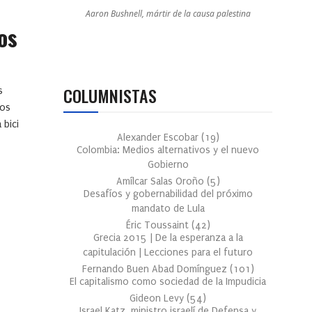
Aaron Bushnell, mártir de la causa palestina
os
COLUMNISTAS
s
los
 bici
Alexander Escobar
(
19
)
Colombia: Medios alternativos y el nuevo
Gobierno
Amílcar Salas Oroño
(
5
)
Desafíos y gobernabilidad del próximo
mandato de Lula
Éric Toussaint
(
42
)
Grecia 2015 | De la esperanza a la
capitulación | Lecciones para el futuro
Fernando Buen Abad Domínguez
(
101
)
El capitalismo como sociedad de la Impudicia
Gideon Levy
(
54
)
Israel Katz, ministro israelí de Defensa y