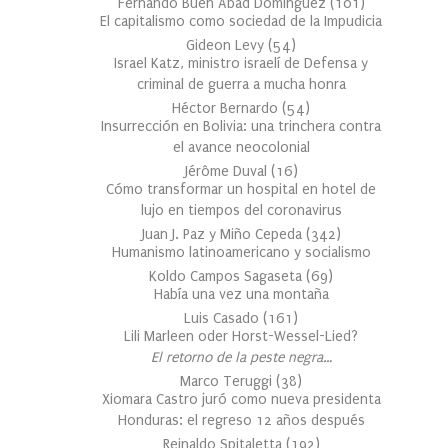
Fernando Buen Abad Domínguez
(
101
)
El capitalismo como sociedad de la Impudicia
Gideon Levy
(
54
)
Israel Katz, ministro israelí de Defensa y
criminal de guerra a mucha honra
Héctor Bernardo
(
54
)
Insurrección en Bolivia: una trinchera contra
el avance neocolonial
Jérôme Duval
(
16
)
Cómo transformar un hospital en hotel de
lujo en tiempos del coronavirus
Juan J. Paz y Miño Cepeda
(
342
)
Humanismo latinoamericano y socialismo
Koldo Campos Sagaseta
(
69
)
Había una vez una montaña
Luis Casado
(
161
)
Lili Marleen oder Horst-Wessel-Lied?
El retorno de la peste negra…
Marco Teruggi
(
38
)
Xiomara Castro juró como nueva presidenta
Honduras: el regreso 12 años después
Reinaldo Spitaletta
(
192
)