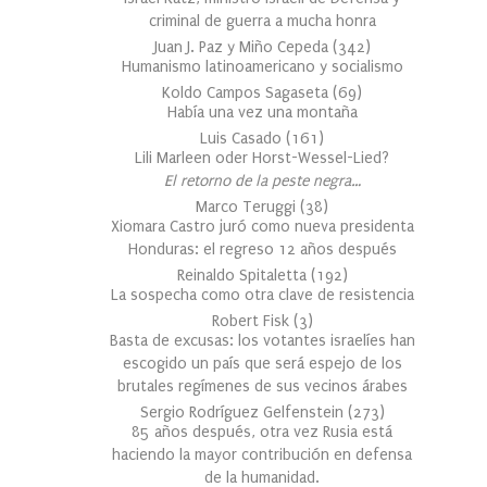
criminal de guerra a mucha honra
Juan J. Paz y Miño Cepeda
(
342
)
Humanismo latinoamericano y socialismo
Koldo Campos Sagaseta
(
69
)
Había una vez una montaña
Luis Casado
(
161
)
Lili Marleen oder Horst-Wessel-Lied?
El retorno de la peste negra…
Marco Teruggi
(
38
)
Xiomara Castro juró como nueva presidenta
Honduras: el regreso 12 años después
Reinaldo Spitaletta
(
192
)
La sospecha como otra clave de resistencia
Robert Fisk
(
3
)
Basta de excusas: los votantes israelíes han
escogido un país que será espejo de los
brutales regímenes de sus vecinos árabes
Sergio Rodríguez Gelfenstein
(
273
)
85 años después, otra vez Rusia está
haciendo la mayor contribución en defensa
de la humanidad.