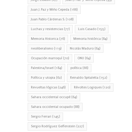
Juan J. Paz y Miño Cepeda
(166)
Juan Pablo Cárdenas S.
(108)
Luchas y resistencias
(77)
Luis Casado
(155)
Memoria Historica
(76)
Memoria histórica
(84)
neoliberalismo
(119)
Nicolás Maduro
(64)
Ocupación marroquí
(70)
ONU
(64)
Palestina/Israel
(184)
política
(66)
Política y utopia
(62)
Reinaldo Spitaletta
(152)
Revueltas lógicas
(246)
Révoltes Logiques
(120)
Sahara occidental occupé
(64)
Sahara occidental ocupado
(88)
Sergio Ferrari
(145)
Sergio Rodríguez Gelfenstein
(227)