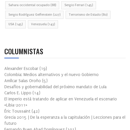
Sahara occidental ocupado
(88)
Sergio Ferrari
(145)
Sergio Rodríguez Gelfenstein
(227)
Terrorismo de Estado
(80)
USA
(145)
Venezuela
(143)
COLUMNISTAS
Alexander Escobar
(
19
)
Colombia: Medios alternativos y el nuevo Gobierno
Amílcar Salas Oroño
(
5
)
Desafíos y gobernabilidad del próximo mandato de Lula
Carlos E. Lippo
(
14
)
El imperio está tratando de aplicar en Venezuela el escenario
«Libia-2011»
Éric Toussaint
(
42
)
Grecia 2015 | De la esperanza a la capitulación | Lecciones para el
futuro
Fernando Buen Abad Domínguez
(
101
)