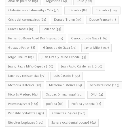
Análisis político
(65)
Argentina
(147)
Chile
(146)
Chile-America latina-Abya Yala
(76)
Colombia
(88)
Colombia
(109)
Crisis del coronavirus
(62)
Donald Trump
(97)
Douce France
(91)
Dulce Francia
(63)
Ecuador
(93)
Fernando Buen Abad Domínguez
(91)
Genocidio de Gaza
(163)
Gustavo Petro
(88)
Génocide de Gaza
(74)
Javier Milei
(107)
Jorge Elbaum
(67)
Juan J. Paz-y-Miño Cepeda
(93)
Juan J. Paz y Miño Cepeda
(166)
Juan Pablo Cárdenas S.
(108)
Luchas y resistencias
(77)
Luis Casado
(155)
Memoria Historica
(76)
Memoria histórica
(84)
neoliberalismo
(119)
Nicolás Maduro
(64)
Ocupación marroquí
(70)
ONU
(64)
Palestina/Israel
(184)
política
(66)
Política y utopia
(62)
Reinaldo Spitaletta
(152)
Revueltas lógicas
(246)
Révoltes Logiques
(120)
Sahara occidental occupé
(64)