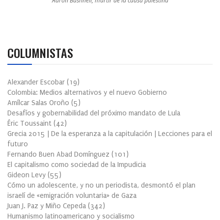
Aaron Bushnell, mártir de la causa palestina
COLUMNISTAS
Alexander Escobar
(
19
)
Colombia: Medios alternativos y el nuevo Gobierno
Amílcar Salas Oroño
(
5
)
Desafíos y gobernabilidad del próximo mandato de Lula
Éric Toussaint
(
42
)
Grecia 2015 | De la esperanza a la capitulación | Lecciones para el
futuro
Fernando Buen Abad Domínguez
(
101
)
El capitalismo como sociedad de la Impudicia
Gideon Levy
(
55
)
Cómo un adolescente, y no un periodista, desmontó el plan
israelí de «emigración voluntaria» de Gaza
Juan J. Paz y Miño Cepeda
(
342
)
Humanismo latinoamericano y socialismo