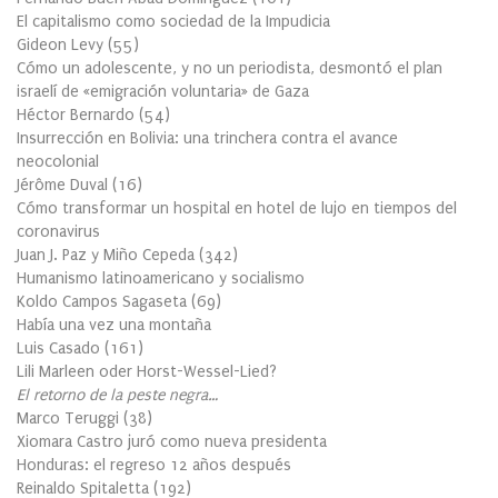
El capitalismo como sociedad de la Impudicia
Gideon Levy
(
55
)
Cómo un adolescente, y no un periodista, desmontó el plan
israelí de «emigración voluntaria» de Gaza
Héctor Bernardo
(
54
)
Insurrección en Bolivia: una trinchera contra el avance
neocolonial
Jérôme Duval
(
16
)
Cómo transformar un hospital en hotel de lujo en tiempos del
coronavirus
Juan J. Paz y Miño Cepeda
(
342
)
Humanismo latinoamericano y socialismo
Koldo Campos Sagaseta
(
69
)
Había una vez una montaña
Luis Casado
(
161
)
Lili Marleen oder Horst-Wessel-Lied?
El retorno de la peste negra…
Marco Teruggi
(
38
)
Xiomara Castro juró como nueva presidenta
Honduras: el regreso 12 años después
Reinaldo Spitaletta
(
192
)