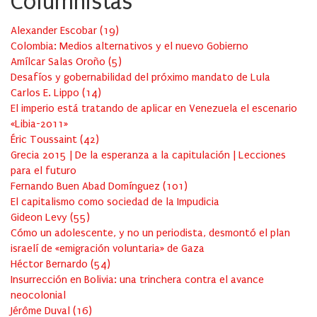
Columnistas
Alexander Escobar
(
19
)
Colombia: Medios alternativos y el nuevo Gobierno
Amílcar Salas Oroño
(
5
)
Desafíos y gobernabilidad del próximo mandato de Lula
Carlos E. Lippo
(
14
)
El imperio está tratando de aplicar en Venezuela el escenario
«Libia-2011»
Éric Toussaint
(
42
)
Grecia 2015 | De la esperanza a la capitulación | Lecciones
para el futuro
Fernando Buen Abad Domínguez
(
101
)
El capitalismo como sociedad de la Impudicia
Gideon Levy
(
55
)
Cómo un adolescente, y no un periodista, desmontó el plan
israelí de «emigración voluntaria» de Gaza
Héctor Bernardo
(
54
)
Insurrección en Bolivia: una trinchera contra el avance
neocolonial
Jérôme Duval
(
16
)