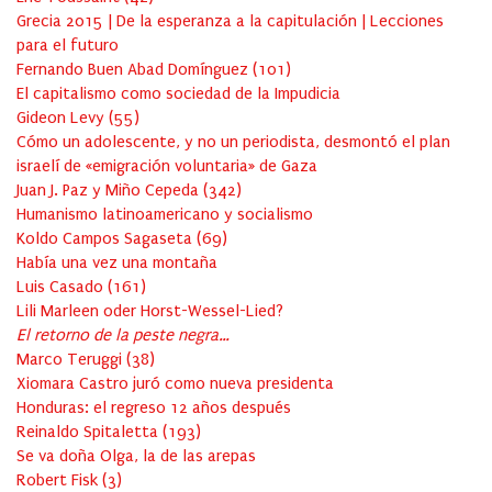
Grecia 2015 | De la esperanza a la capitulación | Lecciones
para el futuro
Fernando Buen Abad Domínguez
(
101
)
El capitalismo como sociedad de la Impudicia
Gideon Levy
(
55
)
Cómo un adolescente, y no un periodista, desmontó el plan
israelí de «emigración voluntaria» de Gaza
Juan J. Paz y Miño Cepeda
(
342
)
Humanismo latinoamericano y socialismo
Koldo Campos Sagaseta
(
69
)
Había una vez una montaña
Luis Casado
(
161
)
Lili Marleen oder Horst-Wessel-Lied?
El retorno de la peste negra…
Marco Teruggi
(
38
)
Xiomara Castro juró como nueva presidenta
Honduras: el regreso 12 años después
Reinaldo Spitaletta
(
193
)
Se va doña Olga, la de las arepas
Robert Fisk
(
3
)