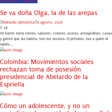
Editoriales y Opiniones
Se va doña Olga, la de las arepas
Author
Posted
Reinaldo Spitaletta
8 agosto, 2026
on
28
Un barrio tiene olores, sabores, colores, aceras, antejardines, casas
y gente que las habita. Son los vecinos. El próximo, ese a quien le
sabés...
Colombia: Movimientos sociales
rechazan toma de posesión
presidencial de Abelardo de la
Espriella
Cómo un adolescente, y no un