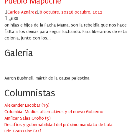
Pueblo Mapuche
Author
Posted
Carlos Aznárez
8 octubre, 2022
8 octubre, 2022
on
3688
on hijas e hijos de la Pacha Mama, son la rebeldía que nos hace
falta a los demás para seguir luchando. Para liberarnos de esta
colonia, junto con los...
Galeria
Aaron Bushnell, mártir de la causa palestina
Columnistas
Alexander Escobar
(
19
)
Colombia: Medios alternativos y el nuevo Gobierno
Amílcar Salas Oroño
(
5
)
Desafíos y gobernabilidad del próximo mandato de Lula
Éric Toussaint
(
42
)