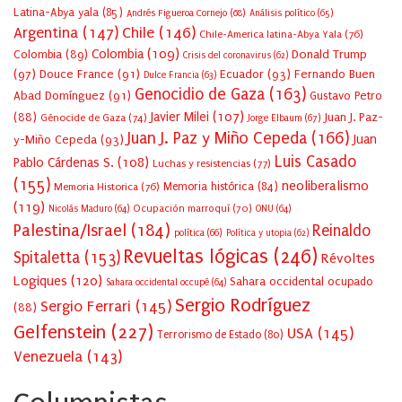
Latina-Abya yala
(85)
Andrés Figueroa Cornejo
(68)
Análisis político
(65)
Argentina
(147)
Chile
(146)
Chile-America latina-Abya Yala
(76)
Colombia
(109)
Colombia
(89)
Donald Trump
Crisis del coronavirus
(62)
(97)
Douce France
(91)
Ecuador
(93)
Fernando Buen
Dulce Francia
(63)
Genocidio de Gaza
(163)
Abad Domínguez
(91)
Gustavo Petro
Javier Milei
(107)
(88)
Juan J. Paz-
Génocide de Gaza
(74)
Jorge Elbaum
(67)
Juan J. Paz y Miño Cepeda
(166)
Juan
y-Miño Cepeda
(93)
Luis Casado
Pablo Cárdenas S.
(108)
Luchas y resistencias
(77)
(155)
neoliberalismo
Memoria Historica
(76)
Memoria histórica
(84)
(119)
Ocupación marroquí
(70)
Nicolás Maduro
(64)
ONU
(64)
Palestina/Israel
(184)
Reinaldo
política
(66)
Política y utopia
(62)
Revueltas lógicas
(246)
Spitaletta
(153)
Révoltes
Logiques
(120)
Sahara occidental ocupado
Sahara occidental occupé
(64)
Sergio Rodríguez
Sergio Ferrari
(145)
(88)
Gelfenstein
(227)
USA
(145)
Terrorismo de Estado
(80)
Venezuela
(143)