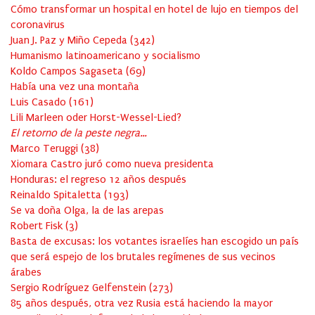
Cómo transformar un hospital en hotel de lujo en tiempos del
coronavirus
Juan J. Paz y Miño Cepeda
(
342
)
Humanismo latinoamericano y socialismo
Koldo Campos Sagaseta
(
69
)
Había una vez una montaña
Luis Casado
(
161
)
Lili Marleen oder Horst-Wessel-Lied?
El retorno de la peste negra…
Marco Teruggi
(
38
)
Xiomara Castro juró como nueva presidenta
Honduras: el regreso 12 años después
Reinaldo Spitaletta
(
193
)
Se va doña Olga, la de las arepas
Robert Fisk
(
3
)
Basta de excusas: los votantes israelíes han escogido un país
que será espejo de los brutales regímenes de sus vecinos
árabes
Sergio Rodríguez Gelfenstein
(
273
)
85 años después, otra vez Rusia está haciendo la mayor