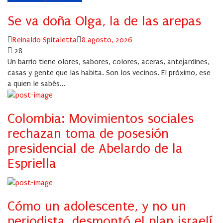
Se va doña Olga, la de las arepas
Author
Posted
Reinaldo Spitaletta
8 agosto, 2026
on
28
Un barrio tiene olores, sabores, colores, aceras, antejardines,
casas y gente que las habita. Son los vecinos. El próximo, ese
a quien le sabés...
Colombia: Movimientos sociales
rechazan toma de posesión
presidencial de Abelardo de la
Espriella
Cómo un adolescente, y no un
periodista, desmontó el plan israelí