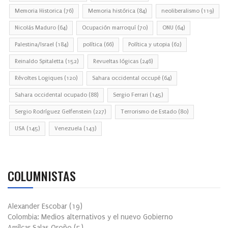
Memoria Historica
(76)
Memoria histórica
(84)
neoliberalismo
(119)
Nicolás Maduro
(64)
Ocupación marroquí
(70)
ONU
(64)
Palestina/Israel
(184)
política
(66)
Política y utopia
(62)
Reinaldo Spitaletta
(152)
Revueltas lógicas
(246)
Révoltes Logiques
(120)
Sahara occidental occupé
(64)
Sahara occidental ocupado
(88)
Sergio Ferrari
(145)
Sergio Rodríguez Gelfenstein
(227)
Terrorismo de Estado
(80)
USA
(145)
Venezuela
(143)
COLUMNISTAS
Alexander Escobar
(
19
)
Colombia: Medios alternativos y el nuevo Gobierno
Amílcar Salas Oroño
(
5
)