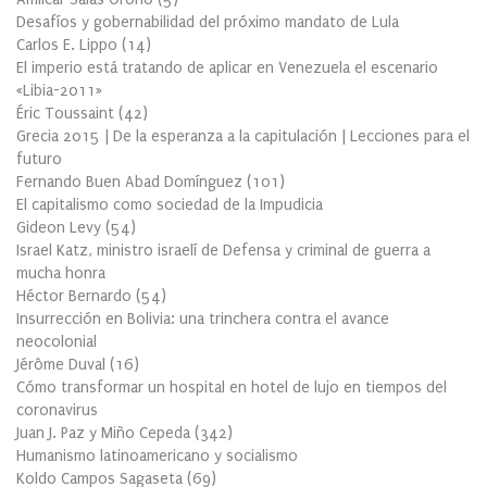
Desafíos y gobernabilidad del próximo mandato de Lula
Carlos E. Lippo
(
14
)
El imperio está tratando de aplicar en Venezuela el escenario
«Libia-2011»
Éric Toussaint
(
42
)
Grecia 2015 | De la esperanza a la capitulación | Lecciones para el
futuro
Fernando Buen Abad Domínguez
(
101
)
El capitalismo como sociedad de la Impudicia
Gideon Levy
(
54
)
Israel Katz, ministro israelí de Defensa y criminal de guerra a
mucha honra
Héctor Bernardo
(
54
)
Insurrección en Bolivia: una trinchera contra el avance
neocolonial
Jérôme Duval
(
16
)
Cómo transformar un hospital en hotel de lujo en tiempos del
coronavirus
Juan J. Paz y Miño Cepeda
(
342
)
Humanismo latinoamericano y socialismo
Koldo Campos Sagaseta
(
69
)