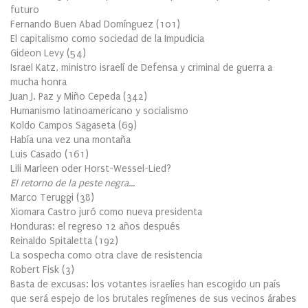
futuro
Fernando Buen Abad Domínguez
(
101
)
El capitalismo como sociedad de la Impudicia
Gideon Levy
(
54
)
Israel Katz, ministro israelí de Defensa y criminal de guerra a
mucha honra
Juan J. Paz y Miño Cepeda
(
342
)
Humanismo latinoamericano y socialismo
Koldo Campos Sagaseta
(
69
)
Había una vez una montaña
Luis Casado
(
161
)
Lili Marleen oder Horst-Wessel-Lied?
El retorno de la peste negra…
Marco Teruggi
(
38
)
Xiomara Castro juró como nueva presidenta
Honduras: el regreso 12 años después
Reinaldo Spitaletta
(
192
)
La sospecha como otra clave de resistencia
Robert Fisk
(
3
)
Basta de excusas: los votantes israelíes han escogido un país
que será espejo de los brutales regímenes de sus vecinos árabes