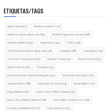
ETIQUETAS/TAGS
Abya Yala
(557)
América Latina
(110)
América Latina-Abya yala
(85)
Andrés Figueroa Cornejo
(68)
Análisis político
(65)
Argentina
(147)
Chile
(146)
Chile-America latina-Abya Yala
(76)
Colombia
(88)
Colombia
(109)
Crisis del coronavirus
(62)
Donald Trump
(97)
Douce France
(91)
Dulce Francia
(63)
Ecuador
(93)
Fernando Buen Abad Domínguez
(91)
Genocidio de Gaza
(162)
Gustavo Petro
(88)
Génocide de Gaza
(74)
Javier Milei
(107)
Jorge Elbaum
(67)
Juan J. Paz-y-Miño Cepeda
(93)
Juan J. Paz y Miño Cepeda
(166)
Juan Pablo Cárdenas S.
(108)
Luchas y resistencias
(77)
Luis Casado
(155)