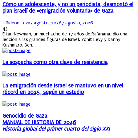
Cómo un adolescente, y no un periodista, desmontó el
plan israelí de «emigración voluntaria» de Gaza
Author
Posted
Gideon Levy
7 agosto, 2026
7 agosto, 2026
on
43
Eitan Newman, un muchacho de 17 años de Ra’anana, dio una
lección a las grandes figuras de Israel. Yonit Levy y Danny
Kushmaro, Ben...
La sospecha como otra clave de resistencia
La emigración desde Israel se mantuvo en un nivel
récord en 2025, según un estudio
Genocidio de Gaza
MANUAL DE HISTORIA DE 2046
Historia global del primer cuarto del siglo XXI