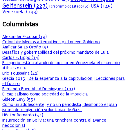
Gelfenstein
(227)
USA
(145)
Terrorismo de Estado
(80)
Venezuela
(143)
Columnistas
Alexander Escobar
(
19
)
Colombia: Medios alternativos y el nuevo Gobierno
Amílcar Salas Oroño
(
5
)
Desafíos y gobernabilidad del próximo mandato de Lula
Carlos E. Lippo
(
14
)
El imperio está tratando de aplicar en Venezuela el escenario
«Libia-2011»
Éric Toussaint
(
42
)
Grecia 2015 | De la esperanza a la capitulación | Lecciones para
el futuro
Fernando Buen Abad Domínguez
(
101
)
El capitalismo como sociedad de la Impudicia
Gideon Levy
(
55
)
Cómo un adolescente, y no un periodista, desmontó el plan
israelí de «emigración voluntaria» de Gaza
Héctor Bernardo
(
54
)
Insurrección en Bolivia: una trinchera contra el avance
neocolonial