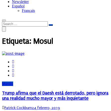
Newsletter
Español
Français
Etiqueta:
Mosul
Mundo
Trump afirma que el Daesh está derrotado, pero ignora
una realidad mucho mayor y más inquietante
Author
Posted
Patrick Cockburn
24 febrero, 2019