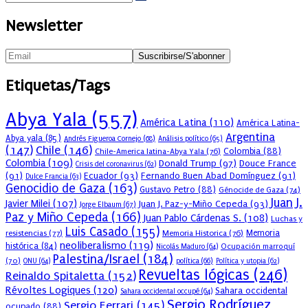
Newsletter
Etiquetas/Tags
Abya Yala
(557)
América Latina
(110)
América Latina-
Argentina
Abya yala
(85)
Andrés Figueroa Cornejo
(68)
Análisis político
(65)
(147)
Chile
(146)
Colombia
(88)
Chile-America latina-Abya Yala
(76)
Colombia
(109)
Donald Trump
(97)
Douce France
Crisis del coronavirus
(62)
(91)
Ecuador
(93)
Fernando Buen Abad Domínguez
(91)
Dulce Francia
(63)
Genocidio de Gaza
(163)
Gustavo Petro
(88)
Génocide de Gaza
(74)
Juan J.
Javier Milei
(107)
Juan J. Paz-y-Miño Cepeda
(93)
Jorge Elbaum
(67)
Paz y Miño Cepeda
(166)
Juan Pablo Cárdenas S.
(108)
Luchas y
Luis Casado
(155)
resistencias
(77)
Memoria Historica
(76)
Memoria
neoliberalismo
(119)
histórica
(84)
Ocupación marroquí
Nicolás Maduro
(64)
Palestina/Israel
(184)
(70)
política
(66)
ONU
(64)
Política y utopia
(62)
Revueltas lógicas
(246)
Reinaldo Spitaletta
(152)
Révoltes Logiques
(120)
Sahara occidental
Sahara occidental occupé
(64)
Sergio Rodríguez
Sergio Ferrari
(145)
ocupado
(88)