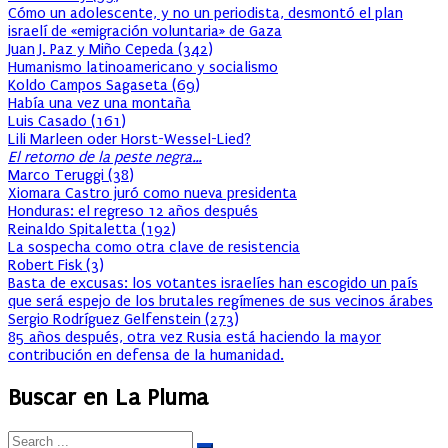
Cómo un adolescente, y no un periodista, desmontó el plan
israelí de «emigración voluntaria» de Gaza
Juan J. Paz y Miño Cepeda
(
342
)
Humanismo latinoamericano y socialismo
Koldo Campos Sagaseta
(
69
)
Había una vez una montaña
Luis Casado
(
161
)
Lili Marleen oder Horst-Wessel-Lied?
El retorno de la peste negra…
Marco Teruggi
(
38
)
Xiomara Castro juró como nueva presidenta
Honduras: el regreso 12 años después
Reinaldo Spitaletta
(
192
)
La sospecha como otra clave de resistencia
Robert Fisk
(
3
)
Basta de excusas: los votantes israelíes han escogido un país
que será espejo de los brutales regímenes de sus vecinos árabes
Sergio Rodríguez Gelfenstein
(
273
)
85 años después, otra vez Rusia está haciendo la mayor
contribución en defensa de la humanidad.
Buscar en La Pluma