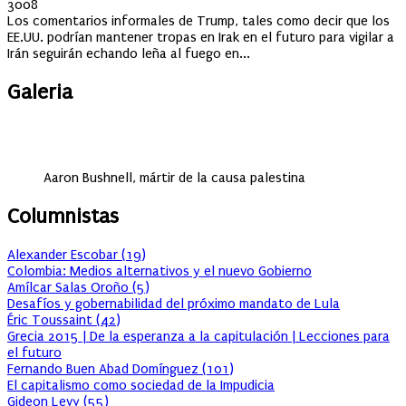
on
3008
Los comentarios informales de Trump, tales como decir que los
EE.UU. podrían mantener tropas en Irak en el futuro para vigilar a
Irán seguirán echando leña al fuego en...
Galeria
Aaron Bushnell, mártir de la causa palestina
Columnistas
Alexander Escobar
(
19
)
Colombia: Medios alternativos y el nuevo Gobierno
Amílcar Salas Oroño
(
5
)
Desafíos y gobernabilidad del próximo mandato de Lula
Éric Toussaint
(
42
)
Grecia 2015 | De la esperanza a la capitulación | Lecciones para
el futuro
Fernando Buen Abad Domínguez
(
101
)
El capitalismo como sociedad de la Impudicia
Gideon Levy
(
55
)