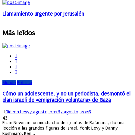
Llamamiento urgente por Jerusalén
Más leídos
Mundo
Política
Cómo un adolescente, y no un periodista, desmontó el
plan israelí de «emigración voluntaria» de Gaza
Author
Posted
Gideon Levy
7 agosto, 2026
7 agosto, 2026
on
43
Eitan Newman, un muchacho de 17 años de Ra’anana, dio una
lección a las grandes figuras de Israel. Yonit Levy y Danny
Kushmaro, Ben...