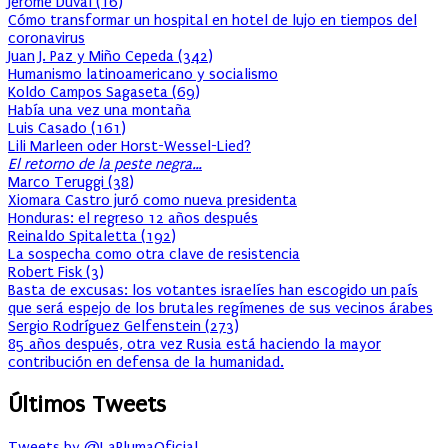
Jérôme Duval
(
16
)
Cómo transformar un hospital en hotel de lujo en tiempos del
coronavirus
Juan J. Paz y Miño Cepeda
(
342
)
Humanismo latinoamericano y socialismo
Koldo Campos Sagaseta
(
69
)
Había una vez una montaña
Luis Casado
(
161
)
Lili Marleen oder Horst-Wessel-Lied?
El retorno de la peste negra…
Marco Teruggi
(
38
)
Xiomara Castro juró como nueva presidenta
Honduras: el regreso 12 años después
Reinaldo Spitaletta
(
192
)
La sospecha como otra clave de resistencia
Robert Fisk
(
3
)
Basta de excusas: los votantes israelíes han escogido un país
que será espejo de los brutales regímenes de sus vecinos árabes
Sergio Rodríguez Gelfenstein
(
273
)
85 años después, otra vez Rusia está haciendo la mayor
contribución en defensa de la humanidad.
Últimos Tweets
Tweets by @LaPlumaOficial