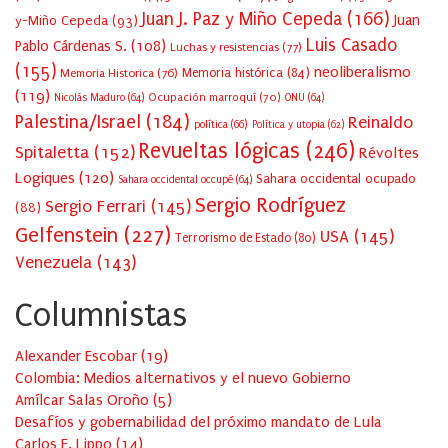
Juan J. Paz y Miño Cepeda
(166)
Juan
y-Miño Cepeda
(93)
Luis Casado
Pablo Cárdenas S.
(108)
Luchas y resistencias
(77)
(155)
neoliberalismo
Memoria Historica
(76)
Memoria histórica
(84)
(119)
Ocupación marroquí
(70)
Nicolás Maduro
(64)
ONU
(64)
Palestina/Israel
(184)
Reinaldo
política
(66)
Política y utopia
(62)
Revueltas lógicas
(246)
Spitaletta
(152)
Révoltes
Logiques
(120)
Sahara occidental ocupado
Sahara occidental occupé
(64)
Sergio Rodríguez
Sergio Ferrari
(145)
(88)
Gelfenstein
(227)
USA
(145)
Terrorismo de Estado
(80)
Venezuela
(143)
Columnistas
Alexander Escobar
(
19
)
Colombia: Medios alternativos y el nuevo Gobierno
Amílcar Salas Oroño
(
5
)
Desafíos y gobernabilidad del próximo mandato de Lula
Carlos E. Lippo
(
14
)