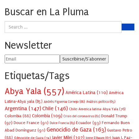
Buscar en La Pluma
Newsletter
Etiquetas/Tags
Abya Yala
(557)
América Latina
(110)
América
Latina-Abya yala
(85)
Andrés Figueroa Cornejo
(68)
Análisis político
(65)
Argentina
(147)
Chile
(146)
Chile-America latina-Abya Yala
(76)
Colombia
(109)
Colombia
(88)
Donald Trump
Crisis del coronavirus
(62)
(97)
Douce France
(91)
Ecuador
(93)
Fernando Buen
Dulce Francia
(63)
Genocidio de Gaza
(163)
Abad Domínguez
(91)
Gustavo Petro
Javier Milei
(107)
(88)
Juan J. Paz-
Génocide de Gaza
(74)
Jorge Elbaum
(67)