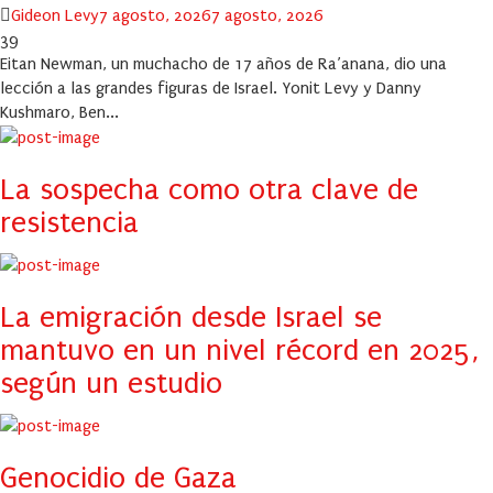
Author
Posted
Gideon Levy
7 agosto, 2026
7 agosto, 2026
on
39
Eitan Newman, un muchacho de 17 años de Ra’anana, dio una
lección a las grandes figuras de Israel. Yonit Levy y Danny
Kushmaro, Ben...
La sospecha como otra clave de
resistencia
La emigración desde Israel se
mantuvo en un nivel récord en 2025,
según un estudio
Genocidio de Gaza