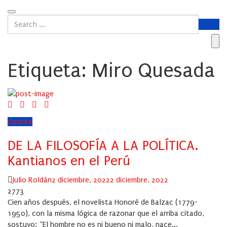
Etiqueta:
Miro Quesada
Cultura
DE LA FILOSOFÍA A LA POLÍTICA.
Kantianos en el Perú
Author
Posted
Julio Roldán
2 diciembre, 2022
2 diciembre, 2022
on
2773
Cien años después, el novelista Honoré de Balzac (1779-
1950), con la misma lógica de razonar que el arriba citado,
sostuvo: “El hombre no es ni bueno ni malo, nace...