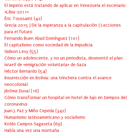
El imperio está tratando de aplicar en Venezuela el escenario
«Libia-2011»
Éric Toussaint
(
42
)
Grecia 2015 | De la esperanza a la capitulación | Lecciones
para el futuro
Fernando Buen Abad Domínguez
(
101
)
El capitalismo como sociedad de la Impudicia
Gideon Levy
(
55
)
Cómo un adolescente, y no un periodista, desmontó el plan
israelí de «emigración voluntaria» de Gaza
Héctor Bernardo
(
54
)
Insurrección en Bolivia: una trinchera contra el avance
neocolonial
Jérôme Duval
(
16
)
Cómo transformar un hospital en hotel de lujo en tiempos del
coronavirus
Juan J. Paz y Miño Cepeda
(
342
)
Humanismo latinoamericano y socialismo
Koldo Campos Sagaseta
(
69
)
Había una vez una montaña