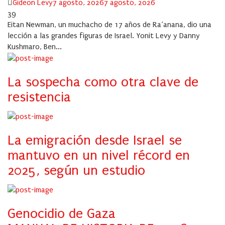
Author
Posted
Gideon Levy
7 agosto, 2026
7 agosto, 2026
on
39
Eitan Newman, un muchacho de 17 años de Ra’anana, dio una
lección a las grandes figuras de Israel. Yonit Levy y Danny
Kushmaro, Ben...
La sospecha como otra clave de
resistencia
La emigración desde Israel se
mantuvo en un nivel récord en
2025, según un estudio
Genocidio de Gaza