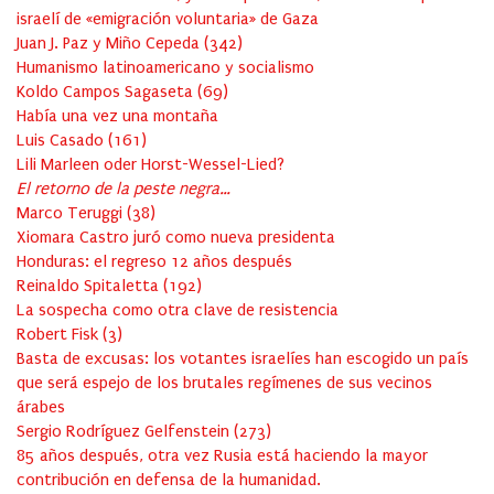
israelí de «emigración voluntaria» de Gaza
Juan J. Paz y Miño Cepeda
(
342
)
Humanismo latinoamericano y socialismo
Koldo Campos Sagaseta
(
69
)
Había una vez una montaña
Luis Casado
(
161
)
Lili Marleen oder Horst-Wessel-Lied?
El retorno de la peste negra…
Marco Teruggi
(
38
)
Xiomara Castro juró como nueva presidenta
Honduras: el regreso 12 años después
Reinaldo Spitaletta
(
192
)
La sospecha como otra clave de resistencia
Robert Fisk
(
3
)
Basta de excusas: los votantes israelíes han escogido un país
que será espejo de los brutales regímenes de sus vecinos
árabes
Sergio Rodríguez Gelfenstein
(
273
)
85 años después, otra vez Rusia está haciendo la mayor
contribución en defensa de la humanidad.