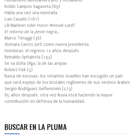
Humanismo latinoamericano y socialismo
Koldo Campos Sagaseta
(
69
)
Había una vez una montaña
Luis Casado
(
161
)
Lili Marleen oder Horst-Wessel-Lied?
El retorno de la peste negra…
Marco Teruggi
(
38
)
Xiomara Castro juró como nueva presidenta
Honduras: el regreso 12 años después
Reinaldo Spitaletta
(
193
)
Se va doña Olga, la de las arepas
Robert Fisk
(
3
)
Basta de excusas: los votantes israelíes han escogido un país
que será espejo de los brutales regímenes de sus vecinos árabes
Sergio Rodríguez Gelfenstein
(
273
)
85 años después, otra vez Rusia está haciendo la mayor
contribución en defensa de la humanidad.
BUSCAR EN LA PLUMA