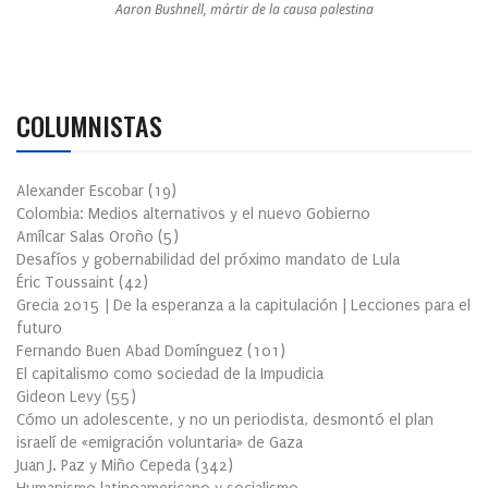
Aaron Bushnell, mártir de la causa palestina
COLUMNISTAS
Alexander Escobar
(
19
)
Colombia: Medios alternativos y el nuevo Gobierno
Amílcar Salas Oroño
(
5
)
Desafíos y gobernabilidad del próximo mandato de Lula
Éric Toussaint
(
42
)
Grecia 2015 | De la esperanza a la capitulación | Lecciones para el
futuro
Fernando Buen Abad Domínguez
(
101
)
El capitalismo como sociedad de la Impudicia
Gideon Levy
(
55
)
Cómo un adolescente, y no un periodista, desmontó el plan
israelí de «emigración voluntaria» de Gaza
Juan J. Paz y Miño Cepeda
(
342
)