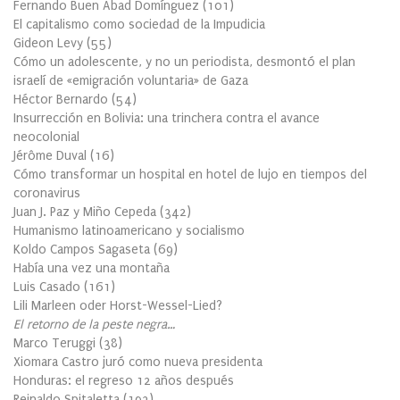
Fernando Buen Abad Domínguez
(
101
)
El capitalismo como sociedad de la Impudicia
Gideon Levy
(
55
)
Cómo un adolescente, y no un periodista, desmontó el plan
israelí de «emigración voluntaria» de Gaza
Héctor Bernardo
(
54
)
Insurrección en Bolivia: una trinchera contra el avance
neocolonial
Jérôme Duval
(
16
)
Cómo transformar un hospital en hotel de lujo en tiempos del
coronavirus
Juan J. Paz y Miño Cepeda
(
342
)
Humanismo latinoamericano y socialismo
Koldo Campos Sagaseta
(
69
)
Había una vez una montaña
Luis Casado
(
161
)
Lili Marleen oder Horst-Wessel-Lied?
El retorno de la peste negra…
Marco Teruggi
(
38
)
Xiomara Castro juró como nueva presidenta
Honduras: el regreso 12 años después
Reinaldo Spitaletta
(
193
)