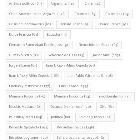
Análisis político
(65)
Argentina
(147)
Chile
(146)
Chile-America latina-Abya Yala
(76)
Colombia
(89)
Colombia
(109)
Crisis del coronavirus
(62)
Donald Trump
(97)
Douce France
(91)
Dulce Francia
(63)
Ecuador
(93)
Fernando Buen Abad Domínguez
(91)
Genocidio de Gaza
(163)
Gustavo Petro
(88)
Génocide de Gaza
(74)
Javier Milei
(107)
Jorge Elbaum
(67)
Juan J. Paz-y-Miño Cepeda
(93)
Juan J. Paz y Miño Cepeda
(166)
Juan Pablo Cárdenas S.
(108)
Luchas y resistencias
(77)
Luis Casado
(155)
Memoria Historica
(76)
Memoria histórica
(84)
neoliberalismo
(119)
Nicolás Maduro
(64)
Ocupación marroquí
(70)
ONU
(64)
Palestina/Israel
(184)
política
(66)
Política y utopia
(62)
Reinaldo Spitaletta
(153)
Revueltas lógicas
(246)
Révoltes Logiques
(120)
Sahara occidental occupé
(64)