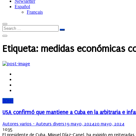
Newsletter
Español
Français
Etiqueta:
medidas económicas co
DDHH
USA confirmó que mantiene a Cuba en la arbitraria e inf
Author
Posted
Autores varios - Auteurs divers
19 mayo, 2024
20 mayo, 2024
on
1035
El presidente de Cuba, Miguel Díaz-Canel, ha exigido en reiteradas 