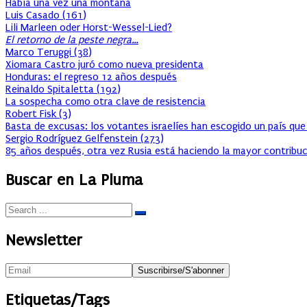
Había una vez una montaña
Luis Casado
(
161
)
Lili Marleen oder Horst-Wessel-Lied?
El retorno de la peste negra…
Marco Teruggi
(
38
)
Xiomara Castro juró como nueva presidenta
Honduras: el regreso 12 años después
Reinaldo Spitaletta
(
192
)
La sospecha como otra clave de resistencia
Robert Fisk
(
3
)
Basta de excusas: los votantes israelíes han escogido un país que
Sergio Rodríguez Gelfenstein
(
273
)
85 años después, otra vez Rusia está haciendo la mayor contribuc
Buscar en La Pluma
Newsletter
Etiquetas/Tags