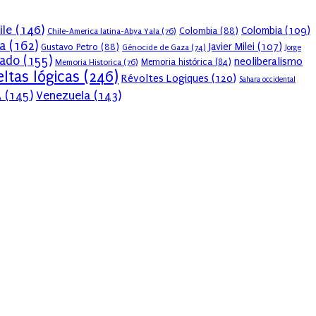
ile
(146)
Colombia
(109)
Colombia
(88)
Chile-America latina-Abya Yala
(76)
a
(162)
Javier Milei
(107)
Gustavo Petro
(88)
Génocide de Gaza
(74)
Jorge
sado
(155)
neoliberalismo
Memoria Historica
(76)
Memoria histórica
(84)
ltas lógicas
(246)
Révoltes Logiques
(120)
Sahara occidental
A
(145)
Venezuela
(143)