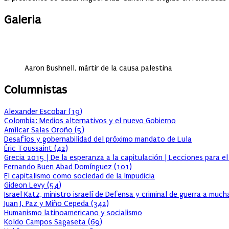
Galeria
Aaron Bushnell, mártir de la causa palestina
Columnistas
Alexander Escobar
(
19
)
Colombia: Medios alternativos y el nuevo Gobierno
Amílcar Salas Oroño
(
5
)
Desafíos y gobernabilidad del próximo mandato de Lula
Éric Toussaint
(
42
)
Grecia 2015 | De la esperanza a la capitulación | Lecciones para e
Fernando Buen Abad Domínguez
(
101
)
El capitalismo como sociedad de la Impudicia
Gideon Levy
(
54
)
Israel Katz, ministro israelí de Defensa y criminal de guerra a muc
Juan J. Paz y Miño Cepeda
(
342
)
Humanismo latinoamericano y socialismo
Koldo Campos Sagaseta
(
69
)