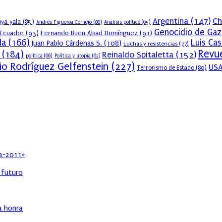
Argentina
(147)
Ch
ya yala
(85)
Andrés Figueroa Cornejo
(68)
Análisis político
(65)
Genocidio de Gaz
Ecuador
(93)
Fernando Buen Abad Domínguez
(91)
da
(166)
Luis Ca
Juan Pablo Cárdenas S.
(108)
Luchas y resistencias
(77)
Revue
(184)
Reinaldo Spitaletta
(152)
política
(66)
Política y utopia
(62)
io Rodríguez Gelfenstein
(227)
US
Terrorismo de Estado
(80)
ia-2011»
l futuro
ha honra