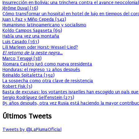
Insurrección en Bolivia: una trinchera contra el avance neocolonial
Jérôme Duval
(
16
)
Cómo transformar un hospital en hotel de lujo en tiempos del cor
Juan J. Paz y Miño Cepeda
(
342
)
Humanismo latinoamericano y socialismo
Koldo Campos Sagaseta
(
69
)
Había una vez una montaña
Luis Casado
(
161
)
Lili Marleen oder Horst-Wessel-Lied?
El retorno de la peste negra…
Marco Teruggi
(
38
)
Xiomara Castro juró como nueva presidenta
Honduras: el regreso 12 años después
Reinaldo Spitaletta
(
192
)
La sospecha como otra clave de resistencia
Robert Fisk
(
3
)
Basta de excusas: los votantes israelíes han escogido un país que
Sergio Rodríguez Gelfenstein
(
273
)
85 años después, otra vez Rusia está haciendo la mayor contribuc
Últimos Tweets
Tweets by @LaPlumaOficial