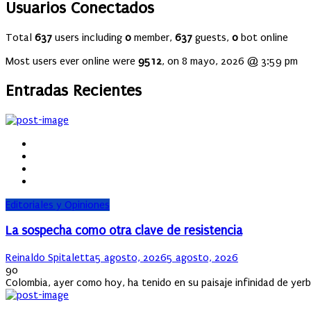
Usuarios Conectados
Total
637
users including
0
member,
637
guests,
0
bot online
Most users ever online were
9512
, on 8 mayo, 2026 @ 3:59 pm
Entradas Recientes
Editoriales y Opiniones
La sospecha como otra clave de resistencia
Author
Posted
Reinaldo Spitaletta
5 agosto, 2026
5 agosto, 2026
on
90
Colombia, ayer como hoy, ha tenido en su paisaje infinidad de ye