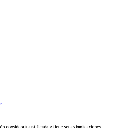
”
n considera injustificada y tiene serias implicaciones...