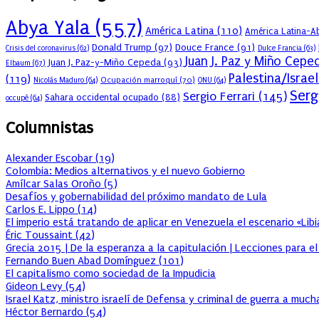
Abya Yala
(557)
América Latina
(110)
América Latina-Ab
Donald Trump
(97)
Douce France
(91)
Crisis del coronavirus
(62)
Dulce Francia
(63)
Juan J. Paz y Miño Cepe
Juan J. Paz-y-Miño Cepeda
(93)
Elbaum
(67)
Palestina/Israel
(119)
Ocupación marroquí
(70)
Nicolás Maduro
(64)
ONU
(64)
Serg
Sergio Ferrari
(145)
Sahara occidental ocupado
(88)
occupé
(64)
Columnistas
Alexander Escobar
(
19
)
Colombia: Medios alternativos y el nuevo Gobierno
Amílcar Salas Oroño
(
5
)
Desafíos y gobernabilidad del próximo mandato de Lula
Carlos E. Lippo
(
14
)
El imperio está tratando de aplicar en Venezuela el escenario «Lib
Éric Toussaint
(
42
)
Grecia 2015 | De la esperanza a la capitulación | Lecciones para e
Fernando Buen Abad Domínguez
(
101
)
El capitalismo como sociedad de la Impudicia
Gideon Levy
(
54
)
Israel Katz, ministro israelí de Defensa y criminal de guerra a muc
Héctor Bernardo
(
54
)