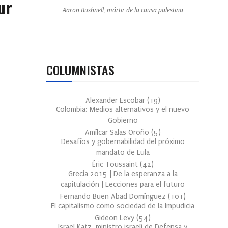
ur
Aaron Bushnell, mártir de la causa palestina
COLUMNISTAS
Alexander Escobar
(
19
)
Colombia: Medios alternativos y el nuevo
Gobierno
Amílcar Salas Oroño
(
5
)
Desafíos y gobernabilidad del próximo
mandato de Lula
Éric Toussaint
(
42
)
Grecia 2015 | De la esperanza a la
capitulación | Lecciones para el futuro
Fernando Buen Abad Domínguez
(
101
)
El capitalismo como sociedad de la Impudicia
Gideon Levy
(
54
)
Israel Katz, ministro israelí de Defensa y