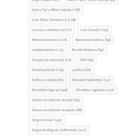
Juan J. Paz y Miño Cepeda
(166)
Juan Pablo Cárdenas S.
(108)
Luchas y resistencias
(77)
Luis Casado
(155)
Memoria Historica
(76)
Memoria histórica
(84)
neoliberalismo
(119)
Nicolás Maduro
(64)
Ocupación marroquí
(70)
ONU
(64)
Palestina/Israel
(184)
política
(66)
Política y utopia
(62)
Reinaldo Spitaletta
(152)
Revueltas lógicas
(246)
Révoltes Logiques
(120)
Sahara occidental occupé
(64)
Sahara occidental ocupado
(88)
Sergio Ferrari
(145)
Sergio Rodríguez Gelfenstein
(227)