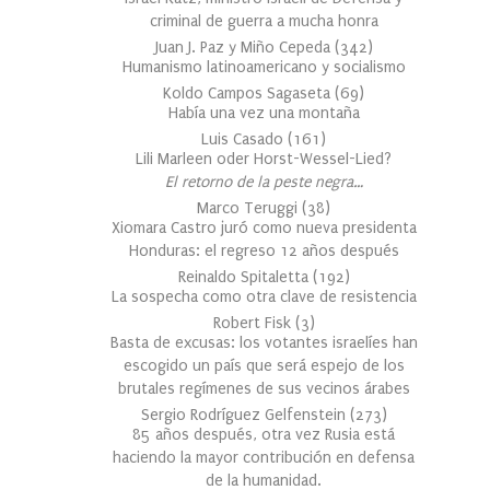
criminal de guerra a mucha honra
Juan J. Paz y Miño Cepeda
(
342
)
Humanismo latinoamericano y socialismo
Koldo Campos Sagaseta
(
69
)
Había una vez una montaña
Luis Casado
(
161
)
Lili Marleen oder Horst-Wessel-Lied?
El retorno de la peste negra…
Marco Teruggi
(
38
)
Xiomara Castro juró como nueva presidenta
Honduras: el regreso 12 años después
Reinaldo Spitaletta
(
192
)
La sospecha como otra clave de resistencia
Robert Fisk
(
3
)
Basta de excusas: los votantes israelíes han
escogido un país que será espejo de los
brutales regímenes de sus vecinos árabes
Sergio Rodríguez Gelfenstein
(
273
)
85 años después, otra vez Rusia está
haciendo la mayor contribución en defensa
de la humanidad.