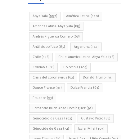
Abya Yala
(557)
América Latina
(110)
América Latina-Abya yala
(85)
Andrés Figueroa Cornejo
(68)
Análisis político
(65)
Argentina
(147)
Chile
(146)
Chile-America latina-Abya Yala
(76)
Colombia
(88)
Colombia
(109)
Crisis del coronavirus
(62)
Donald Trump
(97)
Douce France
(91)
Dulce Francia
(63)
Ecuador
(93)
Fernando Buen Abad Domínguez
(91)
Genocidio de Gaza
(162)
Gustavo Petro
(88)
Génocide de Gaza
(74)
Javier Milei
(107)
Jorge Elbaum
(67)
Juan J. Paz-y-Miño Cepeda
(93)