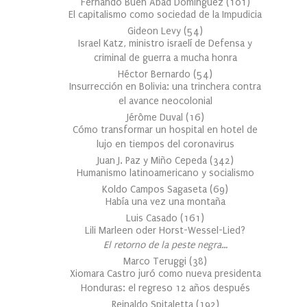
Fernando Buen Abad Domínguez
(
101
)
El capitalismo como sociedad de la Impudicia
Gideon Levy
(
54
)
Israel Katz, ministro israelí de Defensa y
criminal de guerra a mucha honra
Héctor Bernardo
(
54
)
Insurrección en Bolivia: una trinchera contra
el avance neocolonial
Jérôme Duval
(
16
)
Cómo transformar un hospital en hotel de
lujo en tiempos del coronavirus
Juan J. Paz y Miño Cepeda
(
342
)
Humanismo latinoamericano y socialismo
Koldo Campos Sagaseta
(
69
)
Había una vez una montaña
Luis Casado
(
161
)
Lili Marleen oder Horst-Wessel-Lied?
El retorno de la peste negra…
Marco Teruggi
(
38
)
Xiomara Castro juró como nueva presidenta
Honduras: el regreso 12 años después
Reinaldo Spitaletta
(
192
)