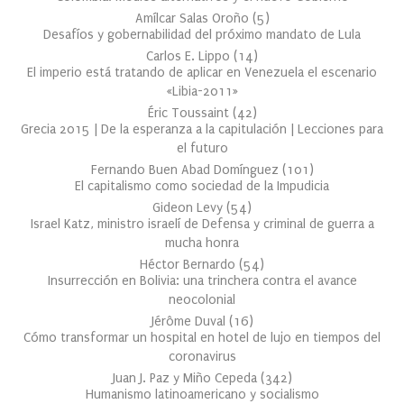
Amílcar Salas Oroño
(
5
)
Desafíos y gobernabilidad del próximo mandato de Lula
Carlos E. Lippo
(
14
)
El imperio está tratando de aplicar en Venezuela el escenario
«Libia-2011»
Éric Toussaint
(
42
)
Grecia 2015 | De la esperanza a la capitulación | Lecciones para
el futuro
Fernando Buen Abad Domínguez
(
101
)
El capitalismo como sociedad de la Impudicia
Gideon Levy
(
54
)
Israel Katz, ministro israelí de Defensa y criminal de guerra a
mucha honra
Héctor Bernardo
(
54
)
Insurrección en Bolivia: una trinchera contra el avance
neocolonial
Jérôme Duval
(
16
)
Cómo transformar un hospital en hotel de lujo en tiempos del
coronavirus
Juan J. Paz y Miño Cepeda
(
342
)
Humanismo latinoamericano y socialismo