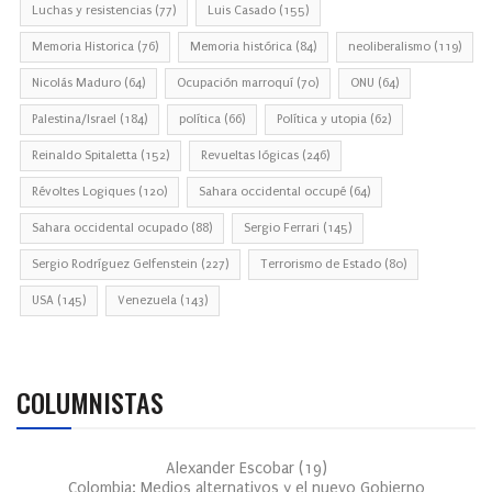
Luchas y resistencias
(77)
Luis Casado
(155)
Memoria Historica
(76)
Memoria histórica
(84)
neoliberalismo
(119)
Nicolás Maduro
(64)
Ocupación marroquí
(70)
ONU
(64)
Palestina/Israel
(184)
política
(66)
Política y utopia
(62)
Reinaldo Spitaletta
(152)
Revueltas lógicas
(246)
Révoltes Logiques
(120)
Sahara occidental occupé
(64)
Sahara occidental ocupado
(88)
Sergio Ferrari
(145)
Sergio Rodríguez Gelfenstein
(227)
Terrorismo de Estado
(80)
USA
(145)
Venezuela
(143)
COLUMNISTAS
Alexander Escobar
(
19
)
Colombia: Medios alternativos y el nuevo Gobierno