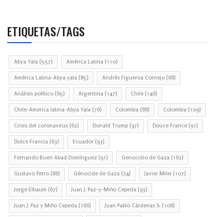
ETIQUETAS/TAGS
Abya Yala
(557)
América Latina
(110)
América Latina-Abya yala
(85)
Andrés Figueroa Cornejo
(68)
Análisis político
(65)
Argentina
(147)
Chile
(146)
Chile-America latina-Abya Yala
(76)
Colombia
(88)
Colombia
(109)
Crisis del coronavirus
(62)
Donald Trump
(97)
Douce France
(91)
Dulce Francia
(63)
Ecuador
(93)
Fernando Buen Abad Domínguez
(91)
Genocidio de Gaza
(162)
Gustavo Petro
(88)
Génocide de Gaza
(74)
Javier Milei
(107)
Jorge Elbaum
(67)
Juan J. Paz-y-Miño Cepeda
(93)
Juan J. Paz y Miño Cepeda
(166)
Juan Pablo Cárdenas S.
(108)