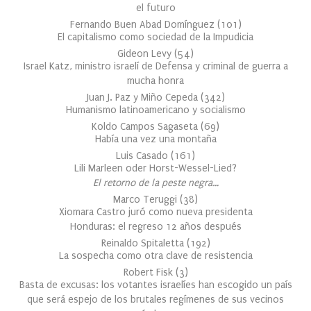
el futuro
Fernando Buen Abad Domínguez
(
101
)
El capitalismo como sociedad de la Impudicia
Gideon Levy
(
54
)
Israel Katz, ministro israelí de Defensa y criminal de guerra a
mucha honra
Juan J. Paz y Miño Cepeda
(
342
)
Humanismo latinoamericano y socialismo
Koldo Campos Sagaseta
(
69
)
Había una vez una montaña
Luis Casado
(
161
)
Lili Marleen oder Horst-Wessel-Lied?
El retorno de la peste negra…
Marco Teruggi
(
38
)
Xiomara Castro juró como nueva presidenta
Honduras: el regreso 12 años después
Reinaldo Spitaletta
(
192
)
La sospecha como otra clave de resistencia
Robert Fisk
(
3
)
Basta de excusas: los votantes israelíes han escogido un país
que será espejo de los brutales regímenes de sus vecinos