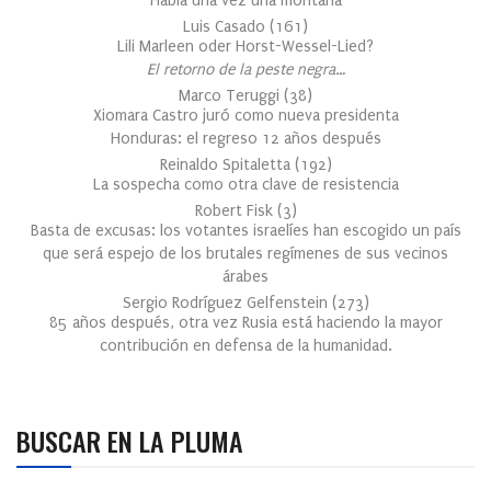
Había una vez una montaña
Luis Casado
(
161
)
Lili Marleen oder Horst-Wessel-Lied?
El retorno de la peste negra…
Marco Teruggi
(
38
)
Xiomara Castro juró como nueva presidenta
Honduras: el regreso 12 años después
Reinaldo Spitaletta
(
192
)
La sospecha como otra clave de resistencia
Robert Fisk
(
3
)
Basta de excusas: los votantes israelíes han escogido un país
que será espejo de los brutales regímenes de sus vecinos
árabes
Sergio Rodríguez Gelfenstein
(
273
)
85 años después, otra vez Rusia está haciendo la mayor
contribución en defensa de la humanidad.
BUSCAR EN LA PLUMA