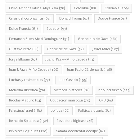
Chile-America latina-Abya Yala
(76)
Colombia
(88)
Colombia
(109)
Crisis del coronavirus
(62)
Donald Trump
(97)
Douce France
(91)
Dulce Francia
(63)
Ecuador
(93)
Fernando Buen Abad Domínguez
(91)
Genocidio de Gaza
(162)
Gustavo Petro
(88)
Génocide de Gaza
(74)
Javier Milei
(107)
Jorge Elbaum
(67)
Juan J. Paz-y-Miño Cepeda
(93)
Juan J. Paz y Miño Cepeda
(166)
Juan Pablo Cárdenas S.
(108)
Luchas y resistencias
(77)
Luis Casado
(155)
Memoria Historica
(76)
Memoria histórica
(84)
neoliberalismo
(119)
Nicolás Maduro
(64)
Ocupación marroquí
(70)
ONU
(64)
Palestina/Israel
(184)
política
(66)
Política y utopia
(62)
Reinaldo Spitaletta
(152)
Revueltas lógicas
(246)
Révoltes Logiques
(120)
Sahara occidental occupé
(64)