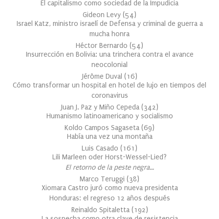
El capitalismo como sociedad de la Impudicia
Gideon Levy
(
54
)
Israel Katz, ministro israelí de Defensa y criminal de guerra a
mucha honra
Héctor Bernardo
(
54
)
Insurrección en Bolivia: una trinchera contra el avance
neocolonial
Jérôme Duval
(
16
)
Cómo transformar un hospital en hotel de lujo en tiempos del
coronavirus
Juan J. Paz y Miño Cepeda
(
342
)
Humanismo latinoamericano y socialismo
Koldo Campos Sagaseta
(
69
)
Había una vez una montaña
Luis Casado
(
161
)
Lili Marleen oder Horst-Wessel-Lied?
El retorno de la peste negra…
Marco Teruggi
(
38
)
Xiomara Castro juró como nueva presidenta
Honduras: el regreso 12 años después
Reinaldo Spitaletta
(
192
)
La sospecha como otra clave de resistencia