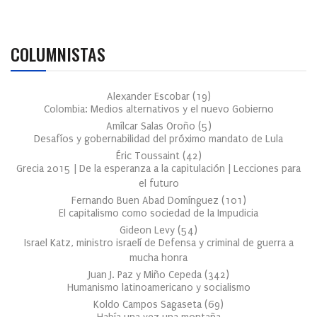
COLUMNISTAS
Alexander Escobar
(
19
)
Colombia: Medios alternativos y el nuevo Gobierno
Amílcar Salas Oroño
(
5
)
Desafíos y gobernabilidad del próximo mandato de Lula
Éric Toussaint
(
42
)
Grecia 2015 | De la esperanza a la capitulación | Lecciones para
el futuro
Fernando Buen Abad Domínguez
(
101
)
El capitalismo como sociedad de la Impudicia
Gideon Levy
(
54
)
Israel Katz, ministro israelí de Defensa y criminal de guerra a
mucha honra
Juan J. Paz y Miño Cepeda
(
342
)
Humanismo latinoamericano y socialismo
Koldo Campos Sagaseta
(
69
)