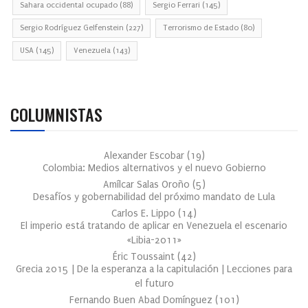
Sahara occidental ocupado
(88)
Sergio Ferrari
(145)
Sergio Rodríguez Gelfenstein
(227)
Terrorismo de Estado
(80)
USA
(145)
Venezuela
(143)
COLUMNISTAS
Alexander Escobar
(
19
)
Colombia: Medios alternativos y el nuevo Gobierno
Amílcar Salas Oroño
(
5
)
Desafíos y gobernabilidad del próximo mandato de Lula
Carlos E. Lippo
(
14
)
El imperio está tratando de aplicar en Venezuela el escenario
«Libia-2011»
Éric Toussaint
(
42
)
Grecia 2015 | De la esperanza a la capitulación | Lecciones para
el futuro
Fernando Buen Abad Domínguez
(
101
)