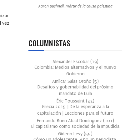
Aaron Bushnell, mártir de la causa palestina
nizar
l vez
COLUMNISTAS
Alexander Escobar
(
19
)
Colombia: Medios alternativos y el nuevo
Gobierno
Amílcar Salas Oroño
(
5
)
Desafíos y gobernabilidad del próximo
mandato de Lula
Éric Toussaint
(
42
)
Grecia 2015 | De la esperanza a la
capitulación | Lecciones para el futuro
Fernando Buen Abad Domínguez
(
101
)
El capitalismo como sociedad de la Impudicia
Gideon Levy
(
55
)
Cómo un adolescente, y no un periodista,