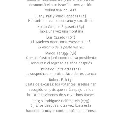
desmontó el plan israelí de «emigración
voluntaria» de Gaza
Juan J. Paz y Miño Cepeda
(
342
)
Humanismo latinoamericano y socialismo
Koldo Campos Sagaseta
(
69
)
Había una vez una montaña
Luis Casado
(
161
)
Lili Marleen oder Horst-Wessel-Lied?
El retorno de la peste negra…
Marco Teruggi
(
38
)
Xiomara Castro juró como nueva presidenta
Honduras: el regreso 12 años después
Reinaldo Spitaletta
(
192
)
La sospecha como otra clave de resistencia
Robert Fisk
(
3
)
Basta de excusas: los votantes israelíes han
escogido un país que será espejo de los
brutales regímenes de sus vecinos árabes
Sergio Rodríguez Gelfenstein
(
273
)
85 años después, otra vez Rusia está
haciendo la mayor contribución en defensa