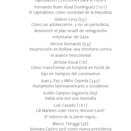
capitulación | Lecciones para el futuro
Fernando Buen Abad Domínguez
(
101
)
El capitalismo como sociedad de la Impudicia
Gideon Levy
(
55
)
Cómo un adolescente, y no un periodista,
desmontó el plan israelí de «emigración
voluntaria» de Gaza
Héctor Bernardo
(
54
)
Insurrección en Bolivia: una trinchera contra
el avance neocolonial
Jérôme Duval
(
16
)
Cómo transformar un hospital en hotel de
lujo en tiempos del coronavirus
Juan J. Paz y Miño Cepeda
(
342
)
Humanismo latinoamericano y socialismo
Koldo Campos Sagaseta
(
69
)
Había una vez una montaña
Luis Casado
(
161
)
Lili Marleen oder Horst-Wessel-Lied?
El retorno de la peste negra…
Marco Teruggi
(
38
)
Xiomara Castro juró como nueva presidenta