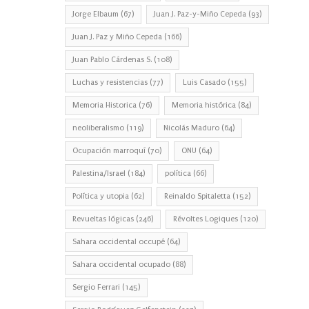
Jorge Elbaum
(67)
Juan J. Paz-y-Miño Cepeda
(93)
Juan J. Paz y Miño Cepeda
(166)
Juan Pablo Cárdenas S.
(108)
Luchas y resistencias
(77)
Luis Casado
(155)
Memoria Historica
(76)
Memoria histórica
(84)
neoliberalismo
(119)
Nicolás Maduro
(64)
Ocupación marroquí
(70)
ONU
(64)
Palestina/Israel
(184)
política
(66)
Política y utopia
(62)
Reinaldo Spitaletta
(152)
Revueltas lógicas
(246)
Révoltes Logiques
(120)
Sahara occidental occupé
(64)
Sahara occidental ocupado
(88)
Sergio Ferrari
(145)