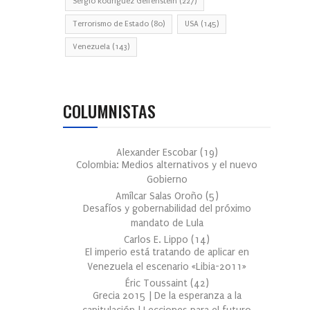
Sergio Rodríguez Gelfenstein
(227)
Terrorismo de Estado
(80)
USA
(145)
Venezuela
(143)
COLUMNISTAS
Alexander Escobar
(
19
)
Colombia: Medios alternativos y el nuevo
Gobierno
Amílcar Salas Oroño
(
5
)
Desafíos y gobernabilidad del próximo
mandato de Lula
Carlos E. Lippo
(
14
)
El imperio está tratando de aplicar en
Venezuela el escenario «Libia-2011»
Éric Toussaint
(
42
)
Grecia 2015 | De la esperanza a la