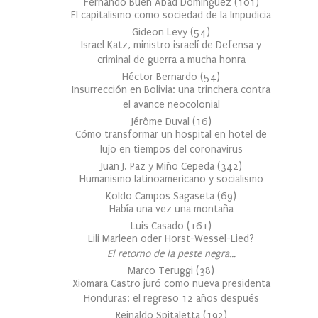
Fernando Buen Abad Domínguez
(
101
)
El capitalismo como sociedad de la Impudicia
Gideon Levy
(
54
)
Israel Katz, ministro israelí de Defensa y
criminal de guerra a mucha honra
Héctor Bernardo
(
54
)
Insurrección en Bolivia: una trinchera contra
el avance neocolonial
Jérôme Duval
(
16
)
Cómo transformar un hospital en hotel de
lujo en tiempos del coronavirus
Juan J. Paz y Miño Cepeda
(
342
)
Humanismo latinoamericano y socialismo
Koldo Campos Sagaseta
(
69
)
Había una vez una montaña
Luis Casado
(
161
)
Lili Marleen oder Horst-Wessel-Lied?
El retorno de la peste negra…
Marco Teruggi
(
38
)
Xiomara Castro juró como nueva presidenta
Honduras: el regreso 12 años después
Reinaldo Spitaletta
(
192
)