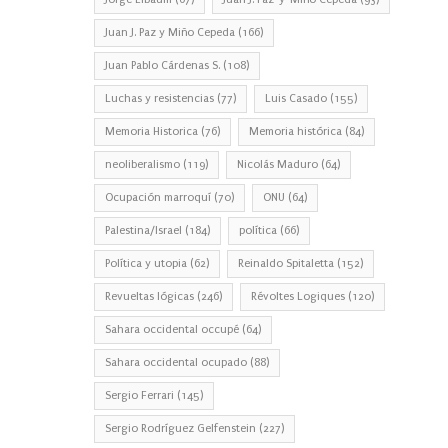
Juan J. Paz y Miño Cepeda
(166)
Juan Pablo Cárdenas S.
(108)
Luchas y resistencias
(77)
Luis Casado
(155)
Memoria Historica
(76)
Memoria histórica
(84)
neoliberalismo
(119)
Nicolás Maduro
(64)
Ocupación marroquí
(70)
ONU
(64)
Palestina/Israel
(184)
política
(66)
Política y utopia
(62)
Reinaldo Spitaletta
(152)
Revueltas lógicas
(246)
Révoltes Logiques
(120)
Sahara occidental occupé
(64)
Sahara occidental ocupado
(88)
Sergio Ferrari
(145)
Sergio Rodríguez Gelfenstein
(227)