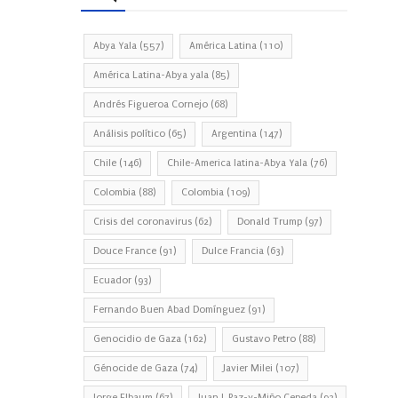
Abya Yala
(557)
América Latina
(110)
América Latina-Abya yala
(85)
Andrés Figueroa Cornejo
(68)
Análisis político
(65)
Argentina
(147)
Chile
(146)
Chile-America latina-Abya Yala
(76)
Colombia
(88)
Colombia
(109)
Crisis del coronavirus
(62)
Donald Trump
(97)
Douce France
(91)
Dulce Francia
(63)
Ecuador
(93)
Fernando Buen Abad Domínguez
(91)
Genocidio de Gaza
(162)
Gustavo Petro
(88)
Génocide de Gaza
(74)
Javier Milei
(107)
Jorge Elbaum
(67)
Juan J. Paz-y-Miño Cepeda
(93)