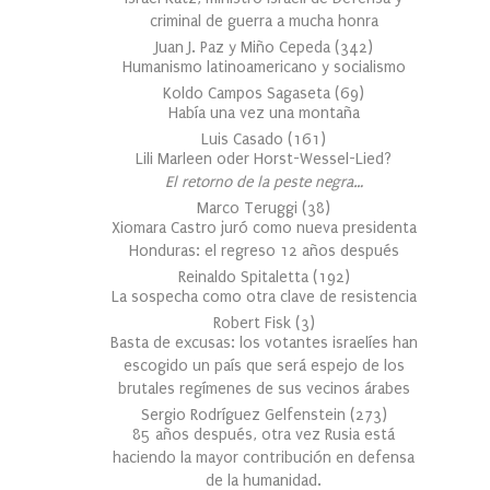
criminal de guerra a mucha honra
Juan J. Paz y Miño Cepeda
(
342
)
Humanismo latinoamericano y socialismo
Koldo Campos Sagaseta
(
69
)
Había una vez una montaña
Luis Casado
(
161
)
Lili Marleen oder Horst-Wessel-Lied?
El retorno de la peste negra…
Marco Teruggi
(
38
)
Xiomara Castro juró como nueva presidenta
Honduras: el regreso 12 años después
Reinaldo Spitaletta
(
192
)
La sospecha como otra clave de resistencia
Robert Fisk
(
3
)
Basta de excusas: los votantes israelíes han
escogido un país que será espejo de los
brutales regímenes de sus vecinos árabes
Sergio Rodríguez Gelfenstein
(
273
)
85 años después, otra vez Rusia está
haciendo la mayor contribución en defensa
de la humanidad.