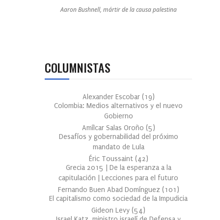
Aaron Bushnell, mártir de la causa palestina
COLUMNISTAS
Alexander Escobar
(
19
)
Colombia: Medios alternativos y el nuevo
Gobierno
Amílcar Salas Oroño
(
5
)
Desafíos y gobernabilidad del próximo
mandato de Lula
Éric Toussaint
(
42
)
Grecia 2015 | De la esperanza a la
capitulación | Lecciones para el futuro
Fernando Buen Abad Domínguez
(
101
)
El capitalismo como sociedad de la Impudicia
Gideon Levy
(
54
)
Israel Katz, ministro israelí de Defensa y