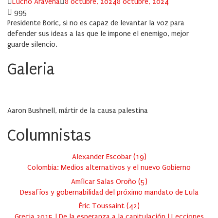
Author
Posted
Lucho Aravena
8 octubre, 2024
8 octubre, 2024
on
995
Presidente Boric, si no es capaz de levantar la voz para
defender sus ideas a las que le impone el enemigo, mejor
guarde silencio.
Galeria
Aaron Bushnell, mártir de la causa palestina
Columnistas
Alexander Escobar
(
19
)
Colombia: Medios alternativos y el nuevo Gobierno
Amílcar Salas Oroño
(
5
)
Desafíos y gobernabilidad del próximo mandato de Lula
Éric Toussaint
(
42
)
Grecia 2015 | De la esperanza a la capitulación | Lecciones