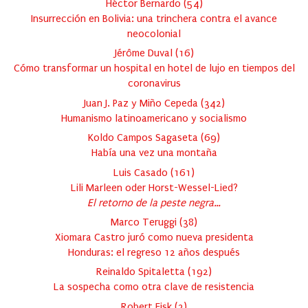
Héctor Bernardo
(
54
)
Insurrección en Bolivia: una trinchera contra el avance
neocolonial
Jérôme Duval
(
16
)
Cómo transformar un hospital en hotel de lujo en tiempos del
coronavirus
Juan J. Paz y Miño Cepeda
(
342
)
Humanismo latinoamericano y socialismo
Koldo Campos Sagaseta
(
69
)
Había una vez una montaña
Luis Casado
(
161
)
Lili Marleen oder Horst-Wessel-Lied?
El retorno de la peste negra…
Marco Teruggi
(
38
)
Xiomara Castro juró como nueva presidenta
Honduras: el regreso 12 años después
Reinaldo Spitaletta
(
192
)
La sospecha como otra clave de resistencia
Robert Fisk
(
3
)