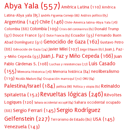
Abya Yala
(557)
América Latina
(110)
América
Latina-Abya yala
(85)
Andrés Figueroa Cornejo
(68)
Análisis político
(65)
Argentina
(147)
Chile
(146)
Chile-America latina-Abya Yala
(76)
Colombia
(109)
Colombia
(88)
Donald Trump
Crisis del coronavirus
(62)
(97)
Douce France
(91)
Ecuador
(93)
Fernando Buen
Dulce Francia
(63)
Genocidio de Gaza
(162)
Abad Domínguez
(91)
Gustavo Petro
Javier Milei
(107)
(88)
Juan J. Paz-
Génocide de Gaza
(74)
Jorge Elbaum
(67)
Juan J. Paz y Miño Cepeda
(166)
Juan
y-Miño Cepeda
(93)
Luis Casado
Pablo Cárdenas S.
(108)
Luchas y resistencias
(77)
(155)
neoliberalismo
Memoria Historica
(76)
Memoria histórica
(84)
(119)
Ocupación marroquí
(70)
Nicolás Maduro
(64)
ONU
(64)
Palestina/Israel
(184)
Reinaldo
política
(66)
Política y utopia
(62)
Revueltas lógicas
(246)
Spitaletta
(152)
Révoltes
Logiques
(120)
Sahara occidental ocupado
Sahara occidental occupé
(64)
Sergio Rodríguez
Sergio Ferrari
(145)
(88)
Gelfenstein
(227)
USA
(145)
Terrorismo de Estado
(80)
Venezuela
(143)