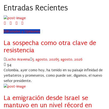
Entradas Recientes
Editoriales y Opiniones
La sospecha como otra clave de
resistencia
Author
Posted
Lucho Aravena
5 agosto, 2026
5 agosto, 2026
on
94
Colombia, ayer como hoy, ha tenido en su paisaje infinidad de
yerbateros y promeseros, como puede ser, digamos, el nuevo
señor presidente.
La emigración desde Israel se
mantuvo en un nivel récord en