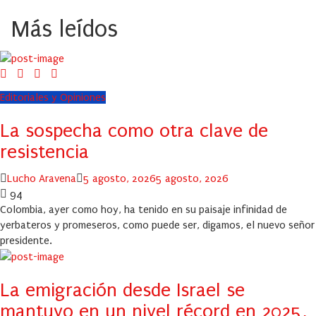
Más leídos
Editoriales y Opiniones
La sospecha como otra clave de
resistencia
Author
Posted
Lucho Aravena
5 agosto, 2026
5 agosto, 2026
on
94
Colombia, ayer como hoy, ha tenido en su paisaje infinidad de
yerbateros y promeseros, como puede ser, digamos, el nuevo señor
presidente.
La emigración desde Israel se
mantuvo en un nivel récord en 2025,