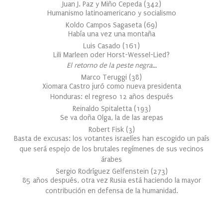
Juan J. Paz y Miño Cepeda
(
342
)
Humanismo latinoamericano y socialismo
Koldo Campos Sagaseta
(
69
)
Había una vez una montaña
Luis Casado
(
161
)
Lili Marleen oder Horst-Wessel-Lied?
El retorno de la peste negra…
Marco Teruggi
(
38
)
Xiomara Castro juró como nueva presidenta
Honduras: el regreso 12 años después
Reinaldo Spitaletta
(
193
)
Se va doña Olga, la de las arepas
Robert Fisk
(
3
)
Basta de excusas: los votantes israelíes han escogido un país
que será espejo de los brutales regímenes de sus vecinos
árabes
Sergio Rodríguez Gelfenstein
(
273
)
85 años después, otra vez Rusia está haciendo la mayor
contribución en defensa de la humanidad.