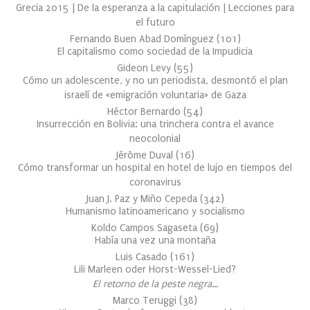
Grecia 2015 | De la esperanza a la capitulación | Lecciones para
el futuro
Fernando Buen Abad Domínguez
(
101
)
El capitalismo como sociedad de la Impudicia
Gideon Levy
(
55
)
Cómo un adolescente, y no un periodista, desmontó el plan
israelí de «emigración voluntaria» de Gaza
Héctor Bernardo
(
54
)
Insurrección en Bolivia: una trinchera contra el avance
neocolonial
Jérôme Duval
(
16
)
Cómo transformar un hospital en hotel de lujo en tiempos del
coronavirus
Juan J. Paz y Miño Cepeda
(
342
)
Humanismo latinoamericano y socialismo
Koldo Campos Sagaseta
(
69
)
Había una vez una montaña
Luis Casado
(
161
)
Lili Marleen oder Horst-Wessel-Lied?
El retorno de la peste negra…
Marco Teruggi
(
38
)