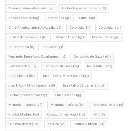
América Latina-Abya yala
(85)
Andrés Figueroa Cornejo
(68)
Análisis político
(65)
Argentina
(147)
Chile
(146)
Chile-America latina-Abya Yala
(76)
Colombia
(89)
Colombia
(109)
Crisis del coronavirus
(62)
Donald Trump
(97)
Douce France
(91)
Dulce Francia
(63)
Ecuador
(93)
Fernando Buen Abad Domínguez
(91)
Genocidio de Gaza
(163)
Gustavo Petro
(88)
Génocide de Gaza
(74)
Javier Milei
(107)
Jorge Elbaum
(67)
Juan J. Paz-y-Miño Cepeda
(93)
Juan J. Paz y Miño Cepeda
(166)
Juan Pablo Cárdenas S.
(108)
Luchas y resistencias
(77)
Luis Casado
(155)
Memoria Historica
(76)
Memoria histórica
(84)
neoliberalismo
(119)
Nicolás Maduro
(64)
Ocupación marroquí
(70)
ONU
(64)
Palestina/Israel
(184)
política
(66)
Política y utopia
(62)