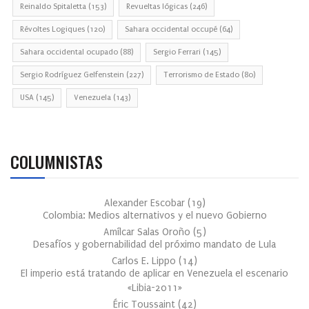
Reinaldo Spitaletta
(153)
Revueltas lógicas
(246)
Révoltes Logiques
(120)
Sahara occidental occupé
(64)
Sahara occidental ocupado
(88)
Sergio Ferrari
(145)
Sergio Rodríguez Gelfenstein
(227)
Terrorismo de Estado
(80)
USA
(145)
Venezuela
(143)
COLUMNISTAS
Alexander Escobar
(
19
)
Colombia: Medios alternativos y el nuevo Gobierno
Amílcar Salas Oroño
(
5
)
Desafíos y gobernabilidad del próximo mandato de Lula
Carlos E. Lippo
(
14
)
El imperio está tratando de aplicar en Venezuela el escenario
«Libia-2011»
Éric Toussaint
(
42
)