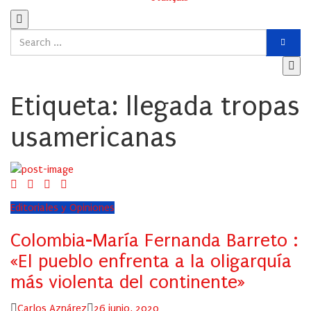
Etiqueta:
llegada tropas
usamericanas
Editoriales y Opiniones
Colombia-María Fernanda Barreto :
«El pueblo enfrenta a la oligarquía
más violenta del continente»
Author
Posted
Carlos Aznárez
26 junio, 2020