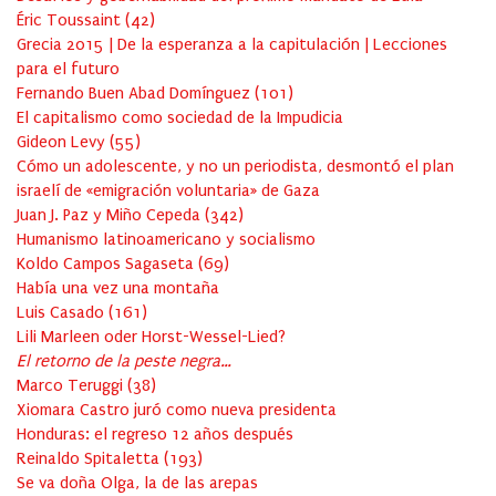
Éric Toussaint
(
42
)
Grecia 2015 | De la esperanza a la capitulación | Lecciones
para el futuro
Fernando Buen Abad Domínguez
(
101
)
El capitalismo como sociedad de la Impudicia
Gideon Levy
(
55
)
Cómo un adolescente, y no un periodista, desmontó el plan
israelí de «emigración voluntaria» de Gaza
Juan J. Paz y Miño Cepeda
(
342
)
Humanismo latinoamericano y socialismo
Koldo Campos Sagaseta
(
69
)
Había una vez una montaña
Luis Casado
(
161
)
Lili Marleen oder Horst-Wessel-Lied?
El retorno de la peste negra…
Marco Teruggi
(
38
)
Xiomara Castro juró como nueva presidenta
Honduras: el regreso 12 años después
Reinaldo Spitaletta
(
193
)
Se va doña Olga, la de las arepas