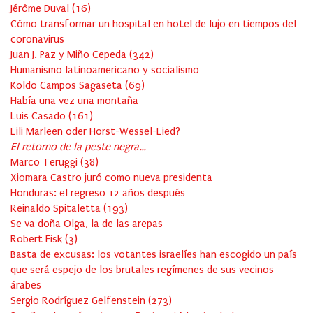
Jérôme Duval
(
16
)
Cómo transformar un hospital en hotel de lujo en tiempos del
coronavirus
Juan J. Paz y Miño Cepeda
(
342
)
Humanismo latinoamericano y socialismo
Koldo Campos Sagaseta
(
69
)
Había una vez una montaña
Luis Casado
(
161
)
Lili Marleen oder Horst-Wessel-Lied?
El retorno de la peste negra…
Marco Teruggi
(
38
)
Xiomara Castro juró como nueva presidenta
Honduras: el regreso 12 años después
Reinaldo Spitaletta
(
193
)
Se va doña Olga, la de las arepas
Robert Fisk
(
3
)
Basta de excusas: los votantes israelíes han escogido un país
que será espejo de los brutales regímenes de sus vecinos
árabes
Sergio Rodríguez Gelfenstein
(
273
)