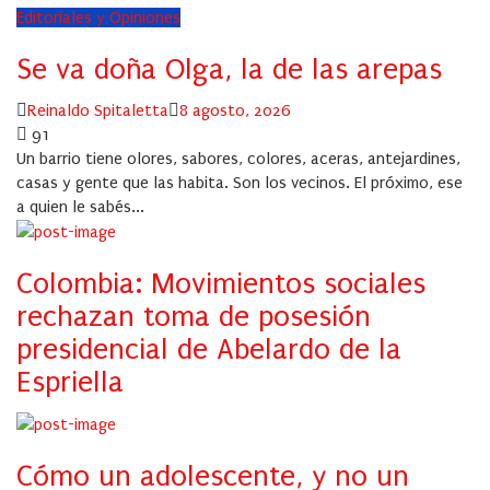
Editoriales y Opiniones
Se va doña Olga, la de las arepas
Author
Posted
Reinaldo Spitaletta
8 agosto, 2026
on
91
Un barrio tiene olores, sabores, colores, aceras, antejardines,
casas y gente que las habita. Son los vecinos. El próximo, ese
a quien le sabés...
Colombia: Movimientos sociales
rechazan toma de posesión
presidencial de Abelardo de la
Espriella
Cómo un adolescente, y no un