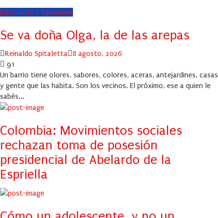
Editoriales y Opiniones
Se va doña Olga, la de las arepas
Author
Posted
Reinaldo Spitaletta
8 agosto, 2026
on
91
Un barrio tiene olores, sabores, colores, aceras, antejardines, casas
y gente que las habita. Son los vecinos. El próximo, ese a quien le
sabés...
Colombia: Movimientos sociales
rechazan toma de posesión
presidencial de Abelardo de la
Espriella
Cómo un adolescente, y no un