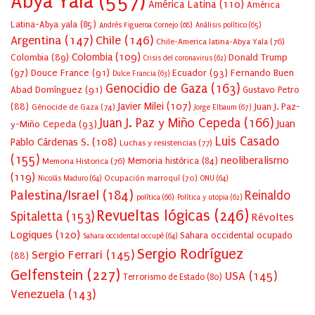
Abya Yala
(557)
América Latina
(110)
América
Latina-Abya yala
(85)
Andrés Figueroa Cornejo
(68)
Análisis político
(65)
Argentina
(147)
Chile
(146)
Chile-America latina-Abya Yala
(76)
Colombia
(109)
Colombia
(89)
Donald Trump
Crisis del coronavirus
(62)
(97)
Douce France
(91)
Ecuador
(93)
Fernando Buen
Dulce Francia
(63)
Genocidio de Gaza
(163)
Abad Domínguez
(91)
Gustavo Petro
Javier Milei
(107)
(88)
Juan J. Paz-
Génocide de Gaza
(74)
Jorge Elbaum
(67)
Juan J. Paz y Miño Cepeda
(166)
Juan
y-Miño Cepeda
(93)
Luis Casado
Pablo Cárdenas S.
(108)
Luchas y resistencias
(77)
(155)
neoliberalismo
Memoria Historica
(76)
Memoria histórica
(84)
(119)
Ocupación marroquí
(70)
Nicolás Maduro
(64)
ONU
(64)
Palestina/Israel
(184)
Reinaldo
política
(66)
Política y utopia
(62)
Revueltas lógicas
(246)
Spitaletta
(153)
Révoltes
Logiques
(120)
Sahara occidental ocupado
Sahara occidental occupé
(64)
Sergio Rodríguez
Sergio Ferrari
(145)
(88)
Gelfenstein
(227)
USA
(145)
Terrorismo de Estado
(80)
Venezuela
(143)